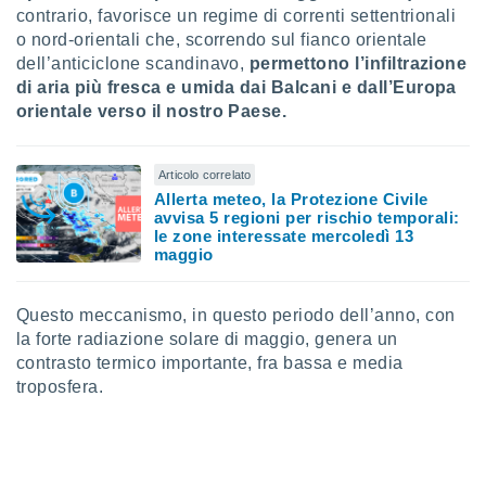
 e
contrario, favorisce un regime di correnti settentrionali
ati
o nord-orientali che, scorrendo sul fianco orientale
 quali la
dell’anticiclone scandinavo,
permettono l’infiltrazione
a su
ito web,
di aria più fresca e umida dai Balcani e dall’Europa
IP e
orientale verso il nostro Paese.
tori di
Alcuni
Articolo correlato
ro
Allerta meteo, la Protezione Civile
 tuoi dati
avvisa 5 regioni per rischio temporali:
 sulla
le zone interessate mercoledì 13
un
maggio
e
, al quale
rti. Per
Questo meccanismo, in questo periodo dell’anno, con
puoi
la forte radiazione solare di maggio, genera un
il tuo
contrasto termico importante, fra bassa e media
o o
troposfera.
l
nto dei
ualsiasi
 facendo