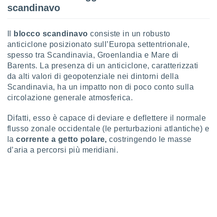
scandinavo
sui cookie
e il tuo
Il
blocco scandinavo
consiste in un robusto
 in
anticiclone posizionato sull’Europa settentrionale,
o
spesso tra Scandinavia, Groenlandia e Mare di
 il
Barents. La presenza di un anticiclone, caratterizzati
da alti valori di geopotenziale nei dintorni della
azioni
Scandinavia, ha un impatto non di poco conto sulla
kie
circolazione generale atmosferica.
re
le a piè
 del
Difatti, esso è capace di deviare e deflettere il normale
to web.
flusso zonale occidentale (le perturbazioni atlantiche) e
la
corrente a getto polare,
costringendo le masse
d’aria a percorsi più meridiani.
ATIVA,
e
gie
i cookie
ccetti
zione dei