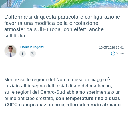
e
amente
L'affermarsi di questa particolare configurazione
favorirà una modifica della circolazione
cità
atmosferica sull'Europa, con effetti anche
izzata,
sull'Italia.
ACCETTA
ulle
E
ioni
Daniele Ingemi
CONTINUA
13/05/2026 13:01
tramite
5 min
e simili,
IMPOSTAZIONI
nte di
e la
tività per
Mentre sulle regioni del Nord il mese di maggio è
re a
iniziato all’insegna dell’instabilità e del maltempo,
ontenuti
sulle regioni del Centro-Sud abbiamo sperimentato un
ti
primo anticipo d’estate,
con temperature fino a quasi
 di
+30°C e ampi spazi di sole, alternati a nubi africane.
senza
sto.
clic sul
 "Accetta