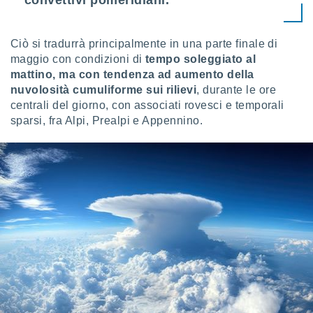
convettivi pomeridiani.
 profili
lezione
cità
Ciò si tradurrà principalmente in una parte finale di
izzata,
maggio con condizioni di
tempo soleggiato al
fili per
mattino, ma con tendenza ad aumento della
izzazione
nuvolosità cumuliforme sui rilievi
, durante le ore
nuti,
centrali del giorno, con associati rovesci e temporali
 profili
sparsi, fra Alpi, Prealpi e Appennino.
lezione
uti
zzati,
 le
ni degli
 misurare
zioni dei
,
ere il
so
he o la
ione di
enienti
diverse,