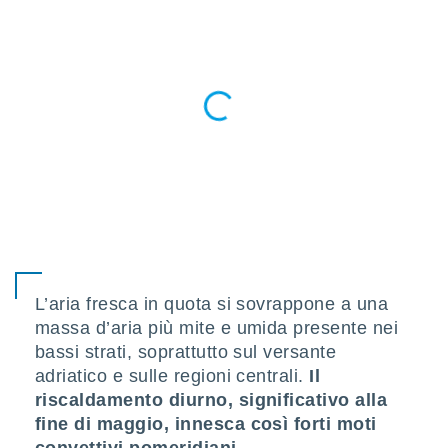
ioni
" o
tra
sui cookie
o sito
nostri
mo il
te
ento dei
re
ioni su
vo e/o
L’aria fresca in quota si sovrappone a una
i,
 dati
massa d’aria più mite e umida presente nei
er la
bassi strati, soprattutto sul versante
 della
adriatico e sulle regioni centrali.
Il
à, creare
riscaldamento diurno, significativo alla
r la
à
fine di maggio, innesca così forti moti
izzata,