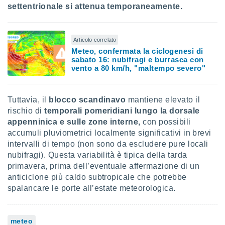
settentrionale si attenua temporaneamente.
i nostri
artner
Articolo correlato
Meteo, confermata la ciclogenesi di
sabato 16: nubifragi e burrasca con
vento a 80 km/h, "maltempo severo"
Tuttavia, il
blocco scandinavo
mantiene elevato il
rischio di
temporali pomeridiani lungo la dorsale
appenninica e sulle zone interne,
con possibili
accumuli pluviometrici localmente significativi in brevi
intervalli di tempo (non sono da escludere pure locali
nubifragi). Questa variabilità è tipica della tarda
primavera, prima dell’eventuale affermazione di un
anticiclone più caldo subtropicale che potrebbe
spalancare le porte all’estate meteorologica.
meteo