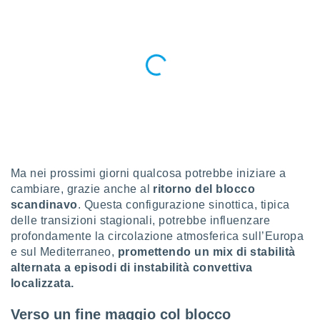
a", è
al sito
ettando
zione di
okie,
dei nostri
che ci
no di
 e
e il
amento
 Web,
Ma nei prossimi giorni qualcosa potrebbe iniziare a
i
cambiare, grazie anche al
ritorno del blocco
re un
scandinavo
. Questa configurazione sinottica, tipica
pecifico
delle transizioni stagionali, potrebbe influenzare
arti la
à o
profondamente la circolazione atmosferica sull’Europa
i
e sul Mediterraneo,
promettendo un mix di stabilità
zzati
alternata a episodi di instabilità convettiva
 di esso.
localizzata.
sultare
Verso un fine maggio col blocco
oni nella