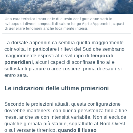
re e
e i
tilizzare
Una caratteristica importante di questa configurazione sarà lo
ati per la
sviluppo di diversi temporali di calore lungo Alpi e Appennini, capaci
e dei
di generare fenomeni anche localmente intensi.
.
La dorsale appenninica sembra quella maggiormente
izzazione
coinvolta, in particolare i rilievi del Sud che sembrano
maggiormente esposti allo sviluppo di
temporali
azione
pomeridiani,
alcuni capaci di sconfinare fino alle
o la
sottostanti pianure o aree costiere, prima di esaurirsi
e del
entro sera.
vo,
à e
Le indicazioni delle ultime proiezioni
i
zzati,
one delle
Secondo le proiezioni attuali, questa configurazione
ni dei
 e degli
dovrebbe mantenersi con buona persistenza fino a fine
 ricerche
mese, anche se con intensità variabile. Non si esclude
ico,
qualche giornata più stabile, soprattutto al Nord-Ovest
di
o sul versante tirrenico,
quando il flusso