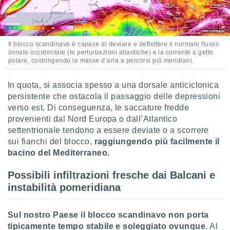
ioni
e
à non
izzata.
utare
Il blocco scandinavo è capace di deviare e deflettere il normale flusso
zione dei
zonale occidentale (le perturbazioni atlantiche) e la corrente a getto
polare, costringendo le masse d’aria a percorsi più meridiani.
 al
ito Web
In quota, si associa spesso a una dorsale anticiclonica
questo
persistente che ostacola il passaggio delle depressioni
ento
verso est. Di conseguenza, le saccature fredde
 il
provenienti dal Nord Europa o dall’Atlantico
settentrionale tendono a essere deviate o a scorrere
sui fianchi del blocco,
raggiungendo più facilmente il
o
bacino del Mediterraneo.
, noi e i
rtner
mo
Possibili infiltrazioni fresche dai Balcani e
instabilità pomeridiana
tori
o
e simili
Sul nostro Paese il blocco scandinavo non porta
viare,
tipicamente tempo stabile e soleggiato ovunque
. Al