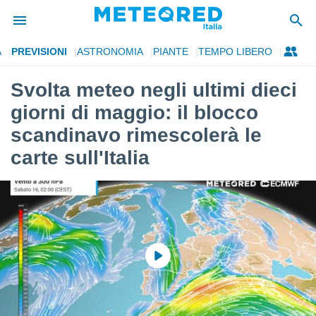
A
PREVISIONI
ASTRONOMIA
PIANTE
TEMPO LIBERO
tiva
rivacy
Svolta meteo negli ultimi dieci
ti di
giorni di maggio: il blocco
net
net)
scandinavo rimescolerà le
i
carte sull'Italia
 da
nisti per
 che le
ioni
iano di
È
 a
ito Web
do le
opzioni:
 i