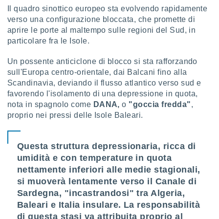
 e
Il quadro sinottico europeo sta evolvendo rapidamente
ati
verso una configurazione bloccata, che promette di
 quali la
a su
aprire le porte al maltempo sulle regioni del Sud, in
ito web,
particolare fra le Isole.
IP e
tori di
Un possente anticiclone di blocco si sta rafforzando
Alcuni
sull'Europa centro-orientale, dai Balcani fino alla
Scandinavia, deviando il flusso atlantico verso sud e
ro
favorendo l'isolamento di una depressione in quota,
 tuoi dati
 sulla
nota in spagnolo come
DANA,
o
"goccia fredda"
,
un
proprio nei pressi delle Isole Baleari.
e
, al quale
rti. Per
Questa struttura depressionaria, ricca di
puoi
umidità e con temperature in quota
il tuo
nettamente inferiori alle medie stagionali,
o o
l
si muoverà lentamente verso il Canale di
nto dei
Sardegna, "incastrandosi" tra Algeria,
ualsiasi
Baleari e Italia insulare. La responsabilità
 facendo
di questa stasi va attribuita proprio al