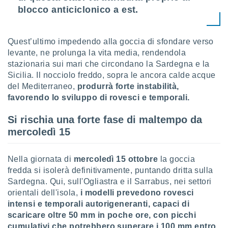
ioni
" o
blocco anticiclonico a est.
tra
sui cookie
o sito
Quest’ultimo impedendo alla goccia di sfondare verso
levante, ne prolunga la vita media, rendendola
stazionaria sui mari che circondano la Sardegna e la
nostri
Sicilia. Il nocciolo freddo, sopra le ancora calde acque
mo il
del Mediterraneo,
produrrà forte instabilità,
te
favorendo lo sviluppo di rovesci e temporali.
ento dei
Si rischia una forte fase di maltempo da
re
mercoledì 15
ioni su
vo e/o
i,
Nella giornata di
mercoledì 15 ottobre
la goccia
 dati
fredda si isolerà definitivamente, puntando dritta sulla
er la
Sardegna. Qui, sull'Ogliastra e il Sarrabus, nei settori
 della
orientali dell'isola,
i modelli prevedono rovesci
à, creare
intensi e temporali autorigeneranti, capaci di
r la
à
scaricare oltre 50 mm in poche ore, con picchi
izzata,
cumulativi che potrebbero superare i 100 mm entro