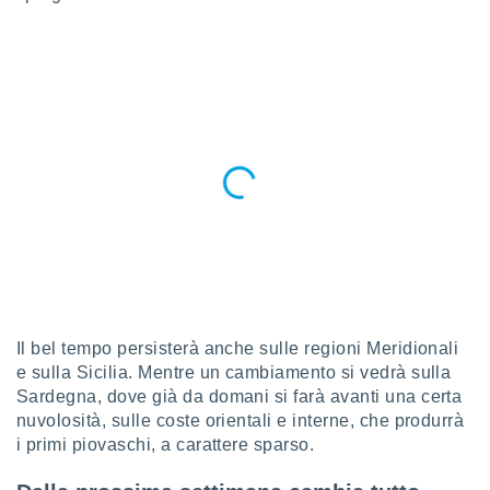
a", è
al sito
ettando
zione di
okie,
dei nostri
che ci
no di
 e
e il
amento
 Web,
i
re un
pecifico
arti la
Il bel tempo persisterà anche sulle regioni Meridionali
à o
e sulla Sicilia. Mentre un cambiamento si vedrà sulla
i
Sardegna, dove già da domani si farà avanti una certa
zzati
nuvolosità, sulle coste orientali e interne, che produrrà
 di esso.
sultare
i primi piovaschi, a carattere sparso.
oni nella