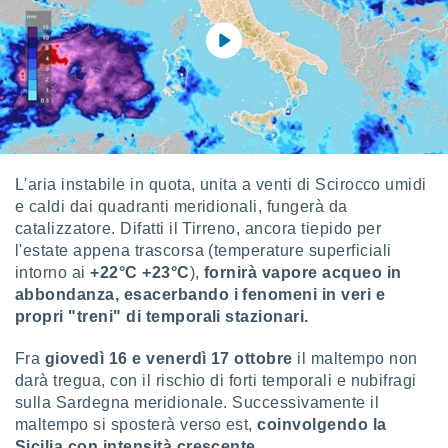
re e
e i
tilizzare
ati per la
e dei
.
izzazione
L'aria instabile in quota, unita a venti di Scirocco umidi
azione
e caldi dai quadranti meridionali, fungerà da
o la
catalizzatore. Difatti il Tirreno, ancora tiepido per
e del
l'estate appena trascorsa (temperature superficiali
vo,
intorno ai
+22°C +23°C
),
fornirà vapore acqueo in
à e
abbondanza, esacerbando i fenomeni in veri e
i
zzati,
propri "treni" di temporali stazionari.
one delle
ni dei
Fra
giovedì 16 e venerdì 17 ottobre
il maltempo non
 e degli
darà tregua, con il rischio di forti temporali e nubifragi
 ricerche
sulla Sardegna meridionale. Successivamente il
ico,
maltempo si sposterà verso est,
coinvolgendo la
di
Sicilia con intensità crescente.