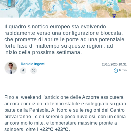
e
amente
cità
Il quadro sinottico europeo sta evolvendo
rapidamente verso una configurazione bloccata,
izzata,
ACCETTA
che promette di aprire le porte ad una potenziale
ulle
E
forte fase di maltempo su queste regioni, ad
ioni
CONTINUA
tramite
inizio della prossima settimana.
e simili,
IMPOSTAZIONI
Daniele Ingemi
11/10/2025 10:31
nte di
6 min
e la
tività per
re a
ontenuti
ti
Fino al weekend l’anticiclone delle Azzorre assicurerà
 di
ancora condizioni di tempo stabile e soleggiato su gran
senza
parte della Penisola. Al Nord e sulle regioni del Centro
sto.
prevarranno i cieli sereni o poco nuvolosi, con un clima
clic sul
ancora molto mite, e temperature massime pronte a
 "Accetta
spingersi oltre i
+22°C +23°C.