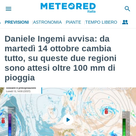
A
PREVISIONI
ASTRONOMIA
PIANTE
TEMPO LIBERO
tiva
rivacy
Daniele Ingemi avvisa: da
ti di
martedì 14 ottobre cambia
net
net)
tutto, su queste due regioni
i
sono attesi oltre 100 mm di
 da
nisti per
pioggia
 che le
ioni
iano di
È
 a
ito Web
do le
opzioni:
 i