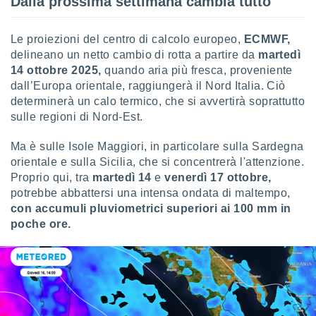
Dalla prossima settimana cambia tutto
sui cookie
e il tuo
Le proiezioni del centro di calcolo europeo,
ECMWF,
 in
delineano un netto cambio di rotta a partire da
martedì
14 ottobre 2025,
quando aria più fresca, proveniente
o
dall’Europa orientale, raggiungerà il Nord Italia. Ciò
 il
determinerà un calo termico, che si avvertirà soprattutto
sulle regioni di Nord-Est.
azioni
kie
re
Ma è sulle Isole Maggiori, in particolare sulla Sardegna
le a piè
orientale e sulla Sicilia, che si concentrerà l'attenzione.
 del
Proprio qui, tra
martedì 14
e
venerdì 17 ottobre,
to web.
potrebbe abbattersi una intensa ondata di maltempo,
con accumuli pluviometrici superiori ai 100 mm in
poche ore.
ATIVA,
e
gie
i cookie
ccetti
zione dei