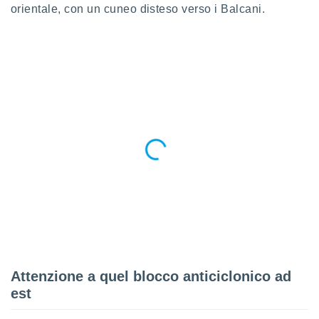
ioni
orientale, con un cuneo disteso verso i Balcani.
e
à non
izzata.
utare
zione dei
 al
ito Web
questo
ento
 il
o
, noi e i
rtner
mo
tori
Attenzione a quel blocco anticiclonico ad
o
est
e simili
viare,