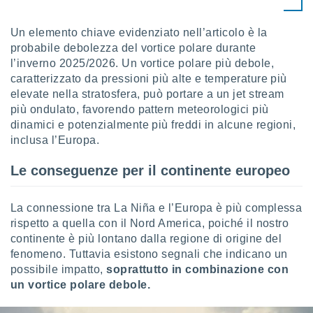
ioni
e
à non
Un elemento chiave evidenziato nell’articolo è la
izzata.
probabile debolezza del vortice polare durante
utare
l’inverno 2025/2026. Un vortice polare più debole,
zione dei
caratterizzato da pressioni più alte e temperature più
elevate nella stratosfera, può portare a un jet stream
 al
ito Web
più ondulato, favorendo pattern meteorologici più
questo
dinamici e potenzialmente più freddi in alcune regioni,
ento
inclusa l’Europa.
 il
Le conseguenze per il continente europeo
o
La connessione tra La Niña e l’Europa è più complessa
, noi e i
rtner
rispetto a quella con il Nord America, poiché il nostro
mo
continente è più lontano dalla regione di origine del
fenomeno. Tuttavia esistono segnali che indicano un
tori
possibile impatto,
soprattutto in combinazione con
o
un vortice polare debole.
e simili
viare,