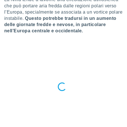
ioni
" o
che può portare aria fredda dalle regioni polari verso
tra
l’Europa, specialmente se associata a un vortice polare
sui cookie
instabile.
Questo potrebbe tradursi in un aumento
o sito
delle giornate fredde e nevose, in particolare
nell’Europa centrale e occidentale.
nostri
mo il
te
ento dei
re
ioni su
vo e/o
i,
 dati
er la
 della
à, creare
r la
à
izzata,