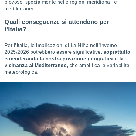
piovose, specialmente nelle regioni meridionali e
re e
mediterranee.
e i
tilizzare
Quali conseguenze si attendono per
ati per la
l’Italia?
e dei
.
Per l’Italia, le implicazioni di La Niña nell’inverno
izzazione
2025/2026 potrebbero essere significative,
soprattutto
considerando la nostra posizione geografica e la
azione
vicinanza al Mediterraneo,
che amplifica la variabilità
o la
meteorologica.
e del
vo,
à e
i
zzati,
one delle
ni dei
 e degli
 ricerche
ico,
di