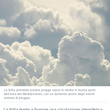
 e
ati
 quali la
a su
ito web,
IP e
tori di
Alcuni
ro
 tuoi dati
 sulla
un
e
, al quale
rti. Per
puoi
il tuo
o o
l
La Niña potrebbe portare piogge sopra le medie in buona parte
nto dei
dell'area del Mediterraneo, con un aumento anche degli eventi
estremi di pioggia.
ualsiasi
 facendo
La Niña tende a favorire una circolazione atmosferica