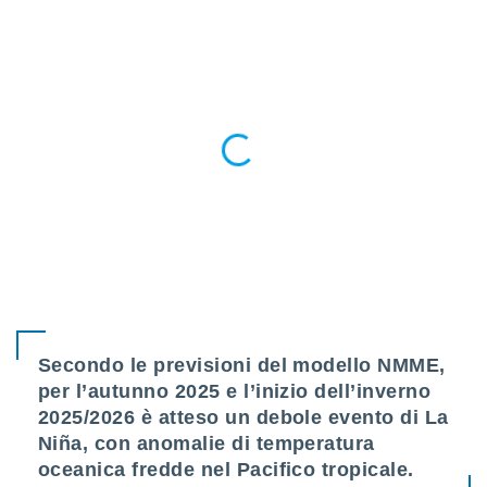
puoi
re ad
 al
ito web
et. In
aso ti
mo che
installati
okie
i per
 la
one nel
 non
utilizzati
er
e il
amento o
Secondo le previsioni del modello NMME,
rare
à o
per l’autunno 2025 e l’inizio dell’inverno
i
2025/2026 è atteso un debole evento di La
zzati,
Niña, con anomalie di temperatura
 potrai
oceanica fredde nel Pacifico tropicale.
are