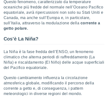
Questo fenomeno, caratterizzato da temperature
oceaniche più fredde del normale nell’Oceano Pacifico
sui cookie
equatoriale, avrà ripercussioni non solo su Stati Uniti e
e il tuo
 in
Canada, ma anche sull’Europa e, in particolare,
sull’Italia, attraverso la modulazione della
corrente a
o
getto polare.
 il
Cos’è La Niña?
azioni
kie
re
La Niña è la fase fredda dell’ENSO, un fenomeno
le a piè
climatico che alterna periodi di raffreddamento (La
 del
Niña) e riscaldamento (El Niño) delle acque superficiali
to web.
del Pacifico equatoriale.
ATIVA,
Questo cambiamento influenza la circolazione
atmosferica globale, modificando il percorso della
e
corrente a getto e, di conseguenza, i pattern
gie
meteorologici in diverse regioni del mondo.
i cookie
ccetti
zione dei