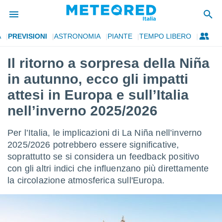
A
PREVISIONI
ASTRONOMIA
PIANTE
TEMPO LIBERO
tiva
rivacy
Il ritorno a sorpresa della Niña
ti di
in autunno, ecco gli impatti
net
net)
attesi in Europa e sull’Italia
i
nell’inverno 2025/2026
 da
nisti per
 che le
Per l’Italia, le implicazioni di La Niña nell’inverno
ioni
2025/2026 potrebbero essere significative,
iano di
È
soprattutto se si considera un feedback positivo
con gli altri indici che influenzano più direttamente
 a
la circolazione atmosferica sull'Europa.
ito Web
do le
opzioni:
 i