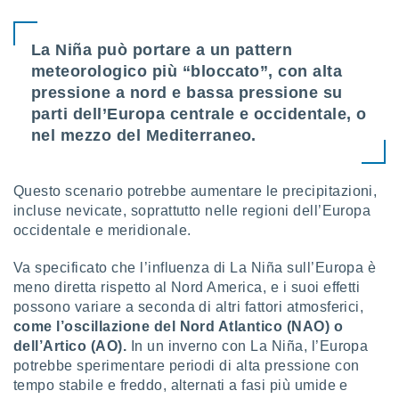
 profili
lezione
cità
La Niña può portare a un pattern
izzata,
meteorologico più “bloccato”, con alta
fili per
pressione a nord e bassa pressione su
izzazione
parti dell’Europa centrale e occidentale, o
nuti,
nel mezzo del Mediterraneo.
 profili
lezione
uti
Questo scenario potrebbe aumentare le precipitazioni,
zzati,
incluse nevicate, soprattutto nelle regioni dell’Europa
 le
ni degli
occidentale e meridionale.
 misurare
zioni dei
Va specificato che l’influenza di La Niña sull’Europa è
,
meno diretta rispetto al Nord America, e i suoi effetti
ere il
possono variare a seconda di altri fattori atmosferici,
come l’oscillazione del Nord Atlantico (NAO) o
so
dell’Artico (AO).
In un inverno con La Niña, l’Europa
he o la
ione di
potrebbe sperimentare periodi di alta pressione con
enienti
tempo stabile e freddo, alternati a fasi più umide e
diverse,