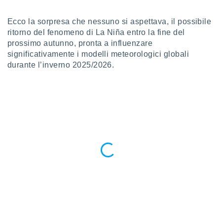
a", è
Ecco la sorpresa che nessuno si aspettava, il possibile
al sito
ettando
ritorno del fenomeno di La Niña entro la fine del
zione di
prossimo autunno, pronta a influenzare
okie,
significativamente i modelli meteorologici globali
dei nostri
durante l’inverno 2025/2026.
che ci
no di
 e
e il
amento
 Web,
i
re un
pecifico
arti la
à o
i
zzati
 di esso.
sultare
oni nella