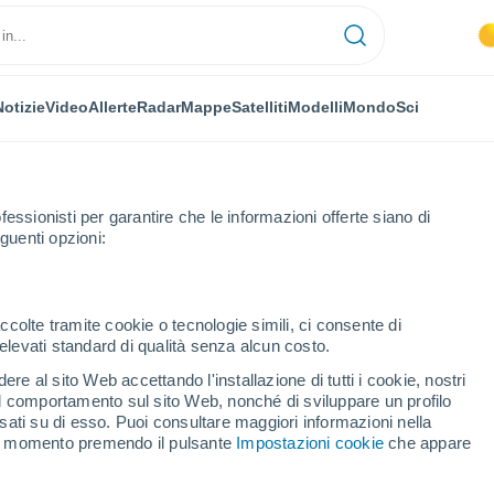
Notizie
Video
Allerte
Radar
Mappe
Satelliti
Modelli
Mondo
Sci
OMIA
PIANTE
TEMPO LIBERO
fessionisti per garantire che le informazioni offerte siano di
guenti opzioni:
ccolte tramite cookie o tecnologie simili, ci consente di
n elevati standard di qualità senza alcun costo.
l fine settimana?
re al sito Web accettando l'installazione di tutti i cookie, nostri
 il comportamento sul sito Web, nonché di sviluppare un profilo
asati su di esso. Puoi consultare maggiori informazioni nella
el fine settimana?
si momento premendo il pulsante
Impostazioni cookie
che appare
nord nel fine settimana, con una nuova