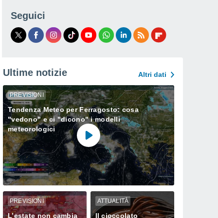
Seguici
Ultime notizie
Altri dati
PREVISIONI
Tendenza Meteo per Ferragosto: cosa
"vedono" e ci "dicono" i modelli
meteorologici
PREVISIONI
ATTUALITÀ
L’estate non cambia
Il cioccolato