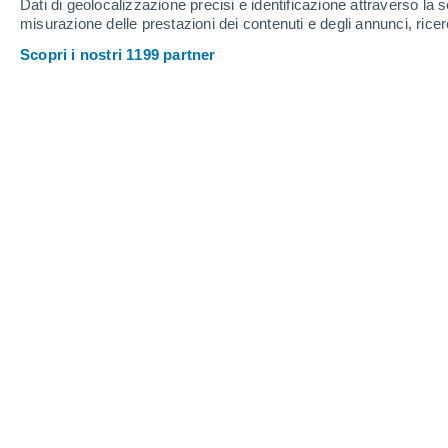
Dati di geolocalizzazione precisi e identificazione attraverso la s
misurazione delle prestazioni dei contenuti e degli annunci, ricer
Scopri i nostri 1199 partner
Questi cieli spettacolari sono da ammirare con cautela, i 
temporali dobbiamo mantenere un distanziamento di sicu
Luca Lombroso
12/
Dopo le nuvole fantozziane
, che col
settimana,
sembra siano sorte anche
beffa dopo i mesi di confinamento e li
queste prime settimane di libera circol
caratterizzate da tempo instabile e da 