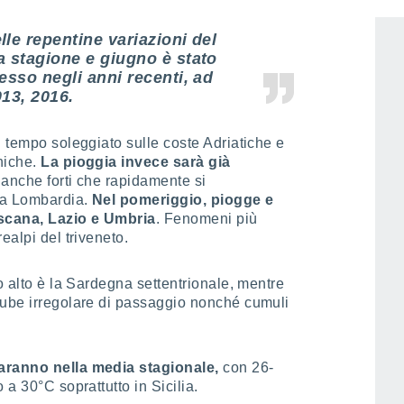
le repentine variazioni del
a stagione e giugno è stato
esso negli anni recenti, ad
13, 2016.
n tempo soleggiato sulle coste Adriatiche e
niche.
La pioggia invece sarà già
 anche forti che rapidamente si
la Lombardia.
Nel pomeriggio, piogge e
scana, Lazio e Umbria
. Fenomeni più
ealpi del triveneto.
o alto è la Sardegna settentrionale, mentre
ube irregolare di passaggio nonché cumuli
saranno nella media stagionale,
con 26-
 a 30°C soprattutto in Sicilia.