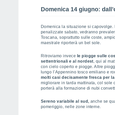
Domenica 14 giugno: dall’
Domenica la situazione si capovolge. L
penalizzate sabato, vedranno prevalere 
Toscana, soprattutto sulle coste, ampi
maestrale riporterà un bel sole.
Ritroviamo invece
le piogge sulle cos
settentrionali e al nordest
, qui al ma
con cielo coperto e piogge. Altre piogg
lungo l’Appennino tosco emiliano e r
molti casi decisamente fresca per l
migliorare in tarda mattinata, col sole 
porterà alla formazione di nubi convet
Sereno variabile al sud,
anche se qual
pomeriggio, nelle zone interne.