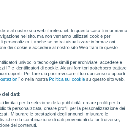
à molto evolutivo, al mare si passerà in
iceversa. Ecco dove sono più probabili le
edere al nostro sito web ilmeteo.net. In questo caso ti informiamo
avigazione nel sito, ma non verranno utilizzati cookie per
i personalizzati, anche se potrai visualizzare informazioni
azione dei cookie e accedere al nostro sito Web tramite questo
tificatori univoci o tecnologie simili per archiviare, accedere e
zzi IP e identificatori di cookie. Alcuni fornitori potrebbero trattare
 puoi opporti. Per fare ciò puoi revocare il tuo consenso o opporti
ostazioni
" o nella nostra
Politica sui cookie
su questo sito web.
 dei dati:
 limitati per la selezione della pubblicità, creare profili per la
bblicità personalizzata, creare profili per la personalizzazione dei
izzati, Misurare le prestazioni degli annunci, misurare le
istiche o la combinazione di dati provenienti da fonti diverse,
ezione dei contenuti.