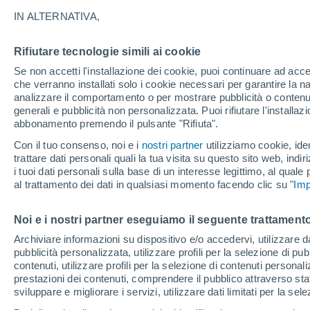
perturbazione in transito. Il tempo sar
IN ALTERNATIVA,
fretta dall’ombrellone all’ombrello e v
piogge.
Rifiutare tecnologie simili ai cookie
Se non accetti l'installazione dei cookie, puoi continuare ad acc
che verranno installati solo i cookie necessari per garantire la n
analizzare il comportamento o per mostrare pubblicità o contenut
generali e pubblicità non personalizzata. Puoi rifiutare l'install
abbonamento premendo il pulsante "Rifiuta".
Con il tuo consenso, noi e i
nostri partner
utilizziamo cookie, iden
trattare dati personali quali la tua visita su questo sito web, indiri
i tuoi dati personali sulla base di un interesse legittimo, al quale
al trattamento dei dati in qualsiasi momento facendo clic su "
Imp
Noi e i nostri partner eseguiamo il seguente trattamento
Archiviare informazioni su dispositivo e/o accedervi, utilizzare dati
pubblicità personalizzata, utilizzare profili per la selezione di pu
contenuti, utilizzare profili per la selezione di contenuti personal
prestazioni dei contenuti, comprendere il pubblico attraverso stat
sviluppare e migliorare i servizi, utilizzare dati limitati per la sel