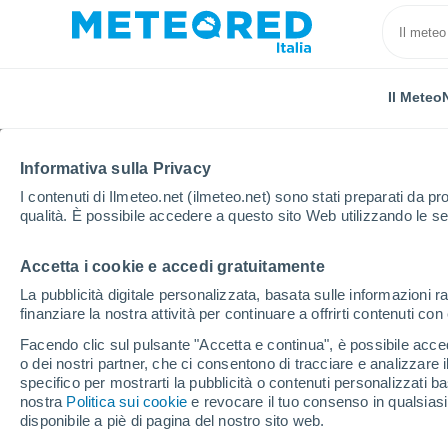
Il Meteo
TUTTE
ATTUALITÀ
SCIENZA
PREVISIONI
ASTRON
Informativa sulla Privacy
I contenuti di Ilmeteo.net (ilmeteo.net) sono stati preparati da pro
qualità. È possibile accedere a questo sito Web utilizzando le se
Accetta i cookie e accedi gratuitamente
La pubblicità digitale personalizzata, basata sulle informazioni ra
finanziare la nostra attività per continuare a offrirti contenuti co
Home
Notizie
Previsioni
Meteo: dove pioverà ne
Facendo clic sul pulsante "Accetta e continua", è possibile accede
o dei nostri partner, che ci consentono di tracciare e analizzare
specifico per mostrarti la pubblicità o contenuti personalizzati b
Meteo: dove pioverà n
nostra
Politica sui cookie
e revocare il tuo consenso in qualsia
disponibile a piè di pagina del nostro sito web.
Tempo instabile soprattutto al centro-