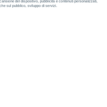
cansione del dispositivo, pubblicità e contenuti personalizzati,
che sul pubblico, sviluppo di servizi.
fulmini possono essere molto pericolosi in spiaggia. anche dai
rezza. (Foto L.Lombroso)
06/2020 13:08
7 min
piscono l’impiegato nella gita del fine
 le nuvole del lockdown
. Quasi come una
mitazione dei movimenti per il coronavirus,
azione fra le regioni italiane sono
piogge frequenti.