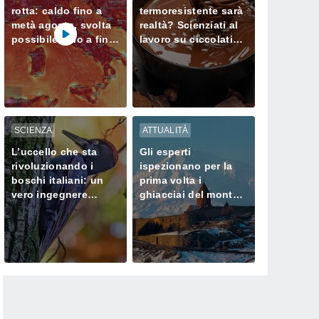
rotta: caldo fino a
termoresistente sarà
metà agosto, svolta
realtà? Scienziati al
possibile solo a fine
lavoro su ciccolatini
mese
che non si sciolgono
neanche in estate
SCIENZA
ATTUALITÀ
L’uccello che sta
Gli esperti
rivoluzionando i
ispezionano per la
boschi italiani: un
prima volta i
vero ingegnere
ghiacciai del monte
ecologico
Ararat, dove Noè
approdò dopo il
Diluvio Universale