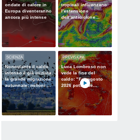
ondate di calore in
tropicali influenzano
Europa diventeranno
l’estensione
ancora più intense
dell’anticiclone
africano in Europa
SCIENZA
PREVISIONI
Nonostante il caldo
Luca Lombroso non
intenso è già iniziata
vede la fine del
la grande migrazione
caldo: "Ferragosto
autunnale: milioni di
2026 potrebbe
uccelli verso l’Africa
entrare nella storia.
Ecco perché."