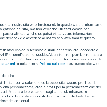
ntro-Nord, rischio grandine su Emilia,
caldo al Sud con temperature fino a 40°C
segnalano temporali di neve su Alpi
edere al nostro sito web ilmeteo.net. In questo caso ti informiamo
i quota.
avigazione nel sito, ma non verranno utilizzati cookie per
i personalizzati, anche se potrai visualizzare informazioni
azione dei cookie e accedere al nostro sito Web tramite questo
tificatori univoci o tecnologie simili per archiviare, accedere e
zzi IP e identificatori di cookie. Alcuni fornitori potrebbero trattare
 puoi opporti. Per fare ciò puoi revocare il tuo consenso o opporti
ostazioni
" o nella nostra
Politica sui cookie
su questo sito web.
 dei dati:
 limitati per la selezione della pubblicità, creare profili per la
bblicità personalizzata, creare profili per la personalizzazione dei
izzati, Misurare le prestazioni degli annunci, misurare le
istiche o la combinazione di dati provenienti da fonti diverse,
ezione dei contenuti.