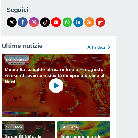
Seguici
Ultime notizie
Altri dati
PREVISIONI
Meteo Italia, caldo africano fino a Ferragosto:
weekend rovente e siccità sempre più seria al
Nord
SCIENZA
SCIENZA
Super El Niño: le
Ecco come le onde