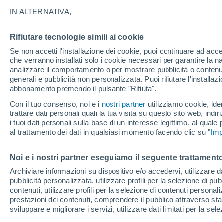
IN ALTERNATIVA,
Maltempo con piogge e temporali al Ce
Veneto e Lombardia, nuova ondata di 
Rifiutare tecnologie simili ai cookie
su Palermitano, Catanese e Puglia. Si 
Se non accetti l'installazione dei cookie, puoi continuare ad acc
occidentali al di sopra dei 3200 metri d
che verranno installati solo i cookie necessari per garantire la n
analizzare il comportamento o per mostrare pubblicità o contenut
generali e pubblicità non personalizzata. Puoi rifiutare l'install
abbonamento premendo il pulsante "Rifiuta".
Con il tuo consenso, noi e i
nostri partner
utilizziamo cookie, iden
trattare dati personali quali la tua visita su questo sito web, indiri
i tuoi dati personali sulla base di un interesse legittimo, al quale
al trattamento dei dati in qualsiasi momento facendo clic su "
Imp
Noi e i nostri partner eseguiamo il seguente trattamento
Archiviare informazioni su dispositivo e/o accedervi, utilizzare dati
pubblicità personalizzata, utilizzare profili per la selezione di pu
contenuti, utilizzare profili per la selezione di contenuti personal
prestazioni dei contenuti, comprendere il pubblico attraverso stat
sviluppare e migliorare i servizi, utilizzare dati limitati per la sel