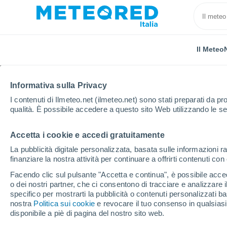
Il Meteo
TUTTE
ATTUALITÀ
SCIENZA
PREVISIONI
ASTRON
Informativa sulla Privacy
I contenuti di Ilmeteo.net (ilmeteo.net) sono stati preparati da pro
qualità. È possibile accedere a questo sito Web utilizzando le se
Accetta i cookie e accedi gratuitamente
La pubblicità digitale personalizzata, basata sulle informazioni ra
finanziare la nostra attività per continuare a offrirti contenuti co
Home
Notizie
Previsioni
Meteo, maltempo al Ce
Facendo clic sul pulsante "Accetta e continua", è possibile accede
o dei nostri partner, che ci consentono di tracciare e analizzare
specifico per mostrarti la pubblicità o contenuti personalizzati b
Meteo, maltempo al Ce
nostra
Politica sui cookie
e revocare il tuo consenso in qualsia
disponibile a piè di pagina del nostro sito web.
di caldo al Sud