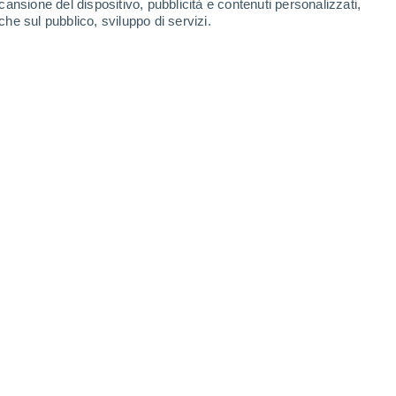
cansione del dispositivo, pubblicità e contenuti personalizzati,
che sul pubblico, sviluppo di servizi.
ermico
13/07/2021 10:35
4 min
o di vista meteorologico: una perturbazione
e del Centro determinando un rapido
empo.
temporali su alto Piemonte e