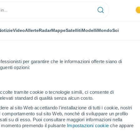
Notizie
Video
Allerte
Radar
Mappe
Satelliti
Modelli
Mondo
Sci
OMIA
PIANTE
TEMPO LIBERO
fessionisti per garantire che le informazioni offerte siano di
guenti opzioni:
ccolte tramite cookie o tecnologie simili, ci consente di
n elevati standard di qualità senza alcun costo.
ntro-Nord, nuova ondata di caldo al Sud
re al sito Web accettando l'installazione di tutti i cookie, nostri
 il comportamento sul sito Web, nonché di sviluppare un profilo
asati su di esso. Puoi consultare maggiori informazioni nella
ntro-Nord, nuova ondata
si momento premendo il pulsante
Impostazioni cookie
che appare