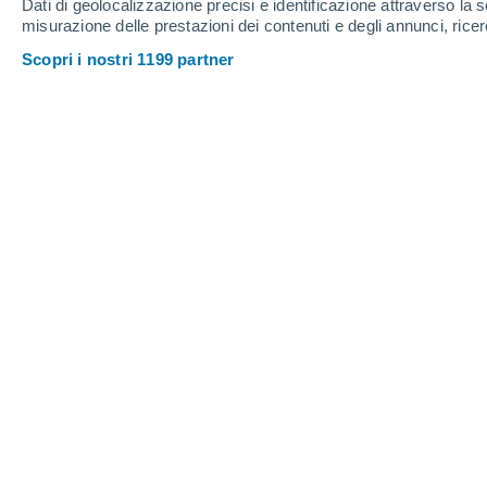
Dati di geolocalizzazione precisi e identificazione attraverso la s
misurazione delle prestazioni dei contenuti e degli annunci, ricer
Scopri i nostri 1199 partner
Nubi in aumento sulle Alpi con piogge, temporali e calo t
Luca Ciceroni
Situazione piuttosto dinamica dal punt
oggi raggiungerà il nord Italia e part
peggioramento delle condizioni del t
Maltempo in arrivo, primi 