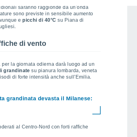
ridionali saranno raggionde da un'onda
rature sono previste in sensibile aumento
 ovunque e
picchi di 40°C
su Piana di
gliesi.
ffiche di vento
ta per la giornata odierna darà luogo ad un
li grandinate
su pianura lombarda, veneta
sodi di forte intensità anche sull'Emilia.
ta grandinata devasta il Milanese:
derati al Centro-Nord con forti raffiche