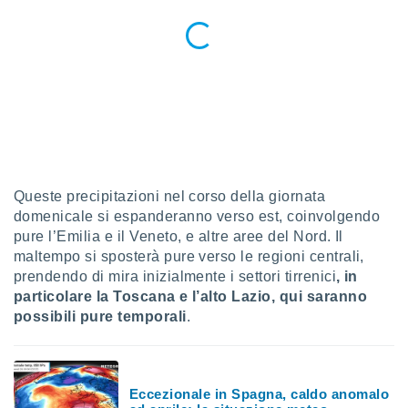
 e
ati
 quali la
a su
ito web,
IP e
tori di
Alcuni
ro
 tuoi dati
 sulla
Queste precipitazioni nel corso della giornata
un
domenicale si espanderanno verso est, coinvolgendo
e
pure l’Emilia e il Veneto, e altre aree del Nord. Il
, al quale
maltempo si sposterà pure verso le regioni centrali,
rti. Per
prendendo di mira inizialmente i settori tirrenici
, in
puoi
particolare la Toscana e l’alto Lazio, qui saranno
il tuo
o o
possibili pure temporali
.
l
nto dei
ualsiasi
 facendo
Eccezionale in Spagna, caldo anomalo