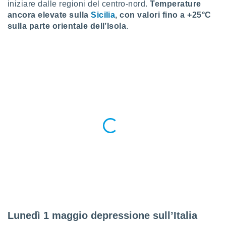
iniziare dalle regioni del centro-nord.
Temperature
 profili
lezione
ancora elevate sulla
Sicilia
, con valori fino a +25°C
cità
sulla parte orientale dell’Isola
.
izzata,
fili per
izzazione
nuti,
 profili
lezione
uti
zzati,
 le
ni degli
 misurare
zioni dei
,
ere il
so
he o la
ione di
Lunedì 1 maggio depressione sull’Italia
enienti
diverse,