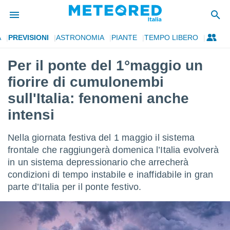
A
PREVISIONI
ASTRONOMIA
PIANTE
TEMPO LIBERO
tiva
rivacy
Per il ponte del 1°maggio un
ti di
fiorire di cumulonembi
net
net)
sull'Italia: fenomeni anche
i
intensi
 da
nisti per
 che le
Nella giornata festiva del 1 maggio il sistema
ioni
frontale che raggiungerà domenica l’Italia evolverà
iano di
È
in un sistema depressionario che arrecherà
condizioni di tempo instabile e inaffidabile in gran
 a
parte d’Italia per il ponte festivo.
ito Web
do le
opzioni:
 i