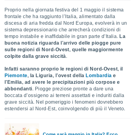
re e
Proprio nella giornata festiva del 1 maggio il sistema
e i
frontale che ha raggiunto l’Italia, alimentato dalla
tilizzare
ati per la
discesa di aria fredda dal Nord Europa, evolverà in un
e dei
sistema depressionario che arrecherà condizioni di
.
tempo instabile e inaffidabile in gran parte d’Italia.
La
buona notizia riguarda l’arrivo delle piogge pure
izzazione
sulle regioni di Nord-Ovest, quelle maggiormente
colpite dalla grave siccità
.
azione
o la
Infatti saranno proprio le regioni di Nord-Ovest, il
e del
Piemonte
, la Liguria, l’ovest della
Lombardia
e
vo,
l’Emilia, ad avere le precipitazioni più corpose e
à e
abbondanti
. Piogge preziose pronte a dare una
i
zzati,
boccata d’ossigeno ai terreni assettati e induriti dalla
one delle
grave siccità. Nel pomeriggio i fenomeni dovrebbero
ni dei
estendersi al Nord-Est, coinvolgendo di più il Veneto.
 e degli
 ricerche
ico,
di
Come sarà maggio in Italia? Ecco