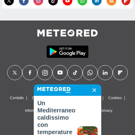
Contatto
Chi siamo
FAQ
Termini di utilizzo
Cookies
Un
Mediterraneo
Informativa sulla privacy
Impostazioni sulla privacy
caldissimo
© 2026 Meteored. Tutti i diritti riservati
con
temperature