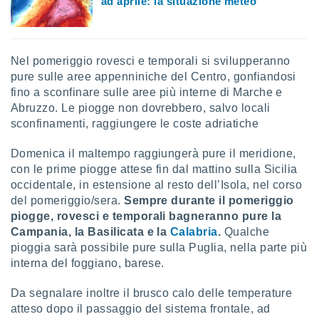
ad aprile: la situazione meteo
ioni
" o
tra
sui cookie
o sito
Nel pomeriggio rovesci e temporali si svilupperanno
pure sulle aree appenniniche del Centro, gonfiandosi
nostri
fino a sconfinare sulle aree più interne di Marche e
Abruzzo. Le piogge non dovrebbero, salvo locali
mo il
sconfinamenti, raggiungere le coste adriatiche
te
ento dei
Domenica il maltempo raggiungerà pure il meridione,
con le prime piogge attese fin dal mattino sulla Sicilia
re
occidentale, in estensione al resto dell’Isola, nel corso
ioni su
del pomeriggio/sera.
Sempre durante il pomeriggio
vo e/o
piogge, rovesci e temporali bagneranno pure la
i,
 dati
Campania, la Basilicata e la
Calabria
.
Qualche
er la
pioggia sarà possibile pure sulla Puglia, nella parte più
 della
interna del foggiano, barese.
à, creare
r la
Da segnalare inoltre il brusco calo delle temperature
à
atteso dopo il passaggio del sistema frontale, ad
izzata,