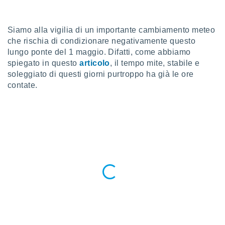
a", è
al sito
Siamo alla vigilia di un importante cambiamento meteo
ettando
che rischia di condizionare negativamente questo
zione di
okie,
lungo ponte del 1 maggio. Difatti, come abbiamo
dei nostri
spiegato in questo
articolo
, il tempo mite, stabile e
che ci
soleggiato di questi giorni purtroppo ha già le ore
no di
contate.
 e
e il
amento
 Web,
i
re un
pecifico
arti la
à o
i
zzati
 di esso.
sultare
oni nella