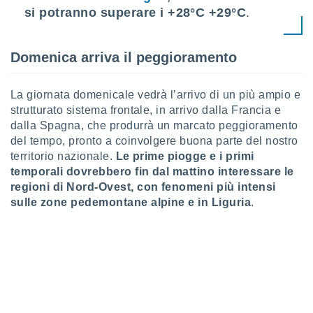
ioni
si potranno superare i
+28°C +29°C
.
e
à non
izzata.
utare
Domenica arriva il peggioramento
zione dei
La giornata domenicale vedrà l’arrivo di un più ampio e
 al
ito Web
strutturato sistema frontale, in arrivo dalla Francia e
questo
dalla Spagna, che produrrà un marcato peggioramento
ento
del tempo, pronto a coinvolgere buona parte del nostro
 il
territorio nazionale.
Le prime piogge e i primi
temporali dovrebbero fin dal mattino interessare le
regioni di Nord-Ovest, con fenomeni più intensi
o
sulle zone pedemontane alpine e in Liguria
.
, noi e i
rtner
mo
tori
o
e simili
viare,