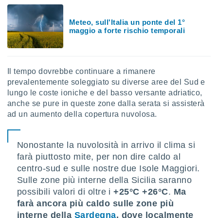
puoi
re ad
Meteo, sull'Italia un ponte del 1°
 al
maggio a forte rischio temporali
ito web
et. In
aso ti
mo che
Il tempo dovrebbe continuare a rimanere
installati
okie
prevalentemente soleggiato su diverse aree del Sud e
i per
lungo le coste ioniche e del basso versante adriatico,
 la
anche se pure in queste zone dalla serata si assisterà
one nel
ad un aumento della copertura nuvolosa.
 non
utilizzati
er
Nonostante la nuvolosità in arrivo il clima si
e il
amento o
farà piuttosto mite, per non dire caldo al
rare
centro-sud e sulle nostre due Isole Maggiori.
à o
Sulle zone più interne della Sicilia saranno
i
possibili valori di oltre i
+25°C +26°C
.
Ma
zzati,
 potrai
farà ancora più caldo sulle zone più
are
interne della
Sardegna
, dove localmente