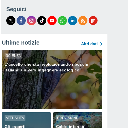
Seguici
Ultime notizie
Altri dati
SCIENZA
L’uccello che sta rivoluzionando i boschi
italiani: un vero ingegnere ecologico
ATTUALITÀ
PREVISIONI
Gli esperti
Caldo intenso