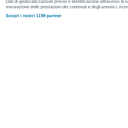
Dati di geolocalizzazione precisi e identificazione attraverso la s
misurazione delle prestazioni dei contenuti e degli annunci, ricer
Scopri i nostri 1199 partner
Nell’alto Adriatico spesso le onde di sessa si sovrappon
fenomeno dell’acqua alta su Venezia.
Daniele Ingemi
14/11/202
La sessa non è altro che una grande os
bacino (lago o mare interno) prodotto
In pratica la sessa altro non è che
ossia un anomalo innalzamento del 
indotto dal brusco calo della press
azione di forti venti di tempesta, dir
passaggio di un intenso ciclone tropi