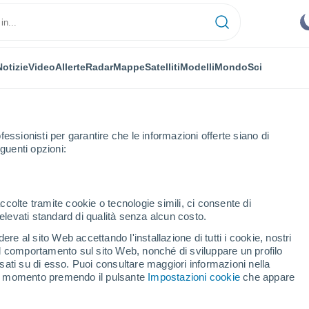
Notizie
Video
Allerte
Radar
Mappe
Satelliti
Modelli
Mondo
Sci
OMIA
PIANTE
TEMPO LIBERO
fessionisti per garantire che le informazioni offerte siano di
guenti opzioni:
ccolte tramite cookie o tecnologie simili, ci consente di
n elevati standard di qualità senza alcun costo.
no della sessa, responsabile dell'acqua alta su Venezia
re al sito Web accettando l'installazione di tutti i cookie, nostri
 il comportamento sul sito Web, nonché di sviluppare un profilo
asati su di esso. Puoi consultare maggiori informazioni nella
meno della sessa,
si momento premendo il pulsante
Impostazioni cookie
che appare
a alta su Venezia