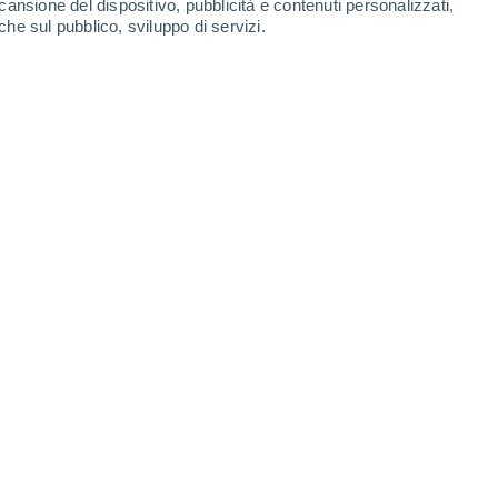
cansione del dispositivo, pubblicità e contenuti personalizzati,
che sul pubblico, sviluppo di servizi.
gono al massimo di marea astronomico, determinando il
3 18:00
5 min
cillazione longitudinale delle acque di un
 dal passaggio di una intensa perturbazione
.
 un fenomeno analogo allo “Storm Surge”,
livello medio delle acque oceaniche
ione barometrica e dalla contemporanea
etti verso la costa
, che accompagna il
cale o una profondissima area