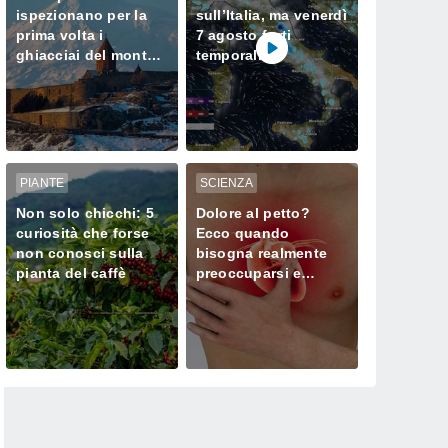
ispezionano per la
sull’Italia, ma venerdì
prima volta i
7 agosto forti
ghiacciai del monte
temporali
Ararat, dove Noè
minacciano il Nord
approdò dopo il
Diluvio Universale
PIANTE
SCIENZA
Non solo chicchi: 5
Dolore al petto?
curiosità che forse
Ecco quando
non conosci sulla
bisogna realmente
pianta del caffè
preoccuparsi e
chiamare subito il
medico