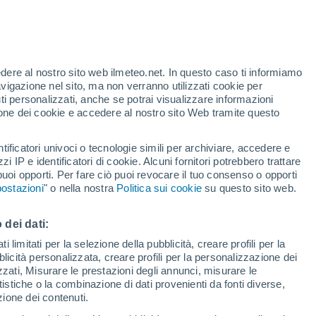
e importante nell’analisi di particolari
ll’Adriatico settentrionale.
edere al nostro sito web ilmeteo.net. In questo caso ti informiamo
avigazione nel sito, ma non verranno utilizzati cookie per
i personalizzati, anche se potrai visualizzare informazioni
azione dei cookie e accedere al nostro sito Web tramite questo
tificatori univoci o tecnologie simili per archiviare, accedere e
zzi IP e identificatori di cookie. Alcuni fornitori potrebbero trattare
 puoi opporti. Per fare ciò puoi revocare il tuo consenso o opporti
ostazioni
" o nella nostra
Politica sui cookie
su questo sito web.
 dei dati:
 limitati per la selezione della pubblicità, creare profili per la
bblicità personalizzata, creare profili per la personalizzazione dei
izzati, Misurare le prestazioni degli annunci, misurare le
istiche o la combinazione di dati provenienti da fonti diverse,
ezione dei contenuti.