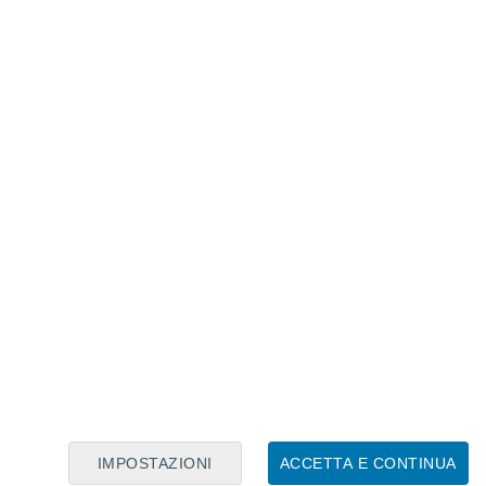
ante nell’analisi di particolari fenomeni di marea,
IMPOSTAZIONI
ACCETTA E CONTINUA