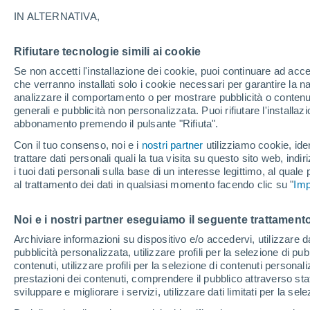
IN ALTERNATIVA,
Il fenomeno delle sesse è particolarment
fenomeni di marea, come l’acqua alta ne
Rifiutare tecnologie simili ai cookie
Se non accetti l'installazione dei cookie, puoi continuare ad acc
che verranno installati solo i cookie necessari per garantire la n
analizzare il comportamento o per mostrare pubblicità o contenut
generali e pubblicità non personalizzata. Puoi rifiutare l'install
abbonamento premendo il pulsante "Rifiuta".
Con il tuo consenso, noi e i
nostri partner
utilizziamo cookie, iden
trattare dati personali quali la tua visita su questo sito web, indiri
i tuoi dati personali sulla base di un interesse legittimo, al quale
al trattamento dei dati in qualsiasi momento facendo clic su "
Imp
Noi e i nostri partner eseguiamo il seguente trattamento
Archiviare informazioni su dispositivo e/o accedervi, utilizzare dati
pubblicità personalizzata, utilizzare profili per la selezione di pu
contenuti, utilizzare profili per la selezione di contenuti personal
prestazioni dei contenuti, comprendere il pubblico attraverso stat
sviluppare e migliorare i servizi, utilizzare dati limitati per la sel