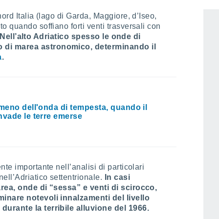
ord Italia (lago di Garda, Maggiore, d’Iseo,
o quando soffiano forti venti trasversali con
Nell’alto Adriatico spesso le onde di
 di marea astronomico, determinando il
a
.
omeno dell'onda di tempesta, quando il
nvade le terre emerse
te importante nell’analisi di particolari
ell’Adriatico settentrionale.
In casi
area, onde di “sessa” e venti di scirocco,
inare notevoli innalzamenti del livello
urante la terribile alluvione del 1966.