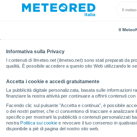
Il Meteo
TUTTE
ATTUALITÀ
SCIENZA
PREVISIONI
ASTRON
Informativa sulla Privacy
I contenuti di Ilmeteo.net (ilmeteo.net) sono stati preparati da pro
qualità. È possibile accedere a questo sito Web utilizzando le se
Accetta i cookie e accedi gratuitamente
La pubblicità digitale personalizzata, basata sulle informazioni ra
finanziare la nostra attività per continuare a offrirti contenuti co
Home
Notizie
Scienza
Alla scoperta del fenome
Facendo clic sul pulsante "Accetta e continua", è possibile accede
o dei nostri partner, che ci consentono di tracciare e analizzare
specifico per mostrarti la pubblicità o contenuti personalizzati b
Alla scoperta del feno
nostra
Politica sui cookie
e revocare il tuo consenso in qualsia
disponibile a piè di pagina del nostro sito web.
responsabile dell'acqu