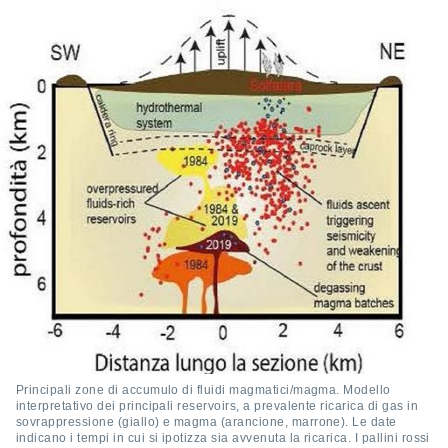
 e
ati
 quali la
a su
ito web,
IP e
tori di
Alcuni
ro
 tuoi dati
 sulla
un
e
, al quale
rti. Per
puoi
il tuo
o o
l
nto dei
Principali zone di accumulo di fluidi magmatici/magma. Modello
ualsiasi
interpretativo dei principali reservoirs, a prevalente ricarica di gas in
 facendo
sovrappressione (giallo) e magma (arancione, marrone). Le date
indicano i tempi in cui si ipotizza sia avvenuta la ricarica. I pallini rossi