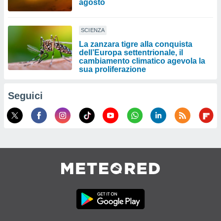
agosto
SCIENZA
La zanzara tigre alla conquista
dell’Europa settentrionale, il
cambiamento climatico agevola la
sua proliferazione
Seguici