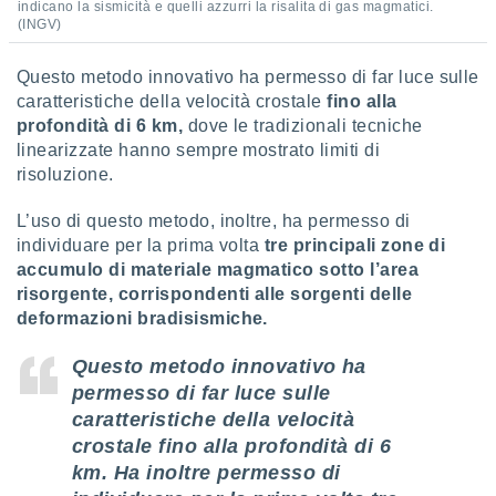
indicano la sismicità e quelli azzurri la risalita di gas magmatici.
ioni
" o
(INGV)
tra
sui cookie
o sito
Questo metodo innovativo ha permesso di far luce sulle
caratteristiche della velocità crostale
fino alla
profondità di 6 km,
dove le tradizionali tecniche
nostri
linearizzate hanno sempre mostrato limiti di
risoluzione.
mo il
te
L’uso di questo metodo, inoltre, ha permesso di
ento dei
individuare per la prima volta
tre principali zone di
accumulo di materiale magmatico sotto l’area
re
risorgente, corrispondenti alle sorgenti delle
ioni su
vo e/o
deformazioni bradisismiche.
i,
 dati
Questo metodo innovativo ha
er la
permesso di far luce sulle
 della
caratteristiche della velocità
à, creare
r la
crostale
fino alla profondità di 6
à
km.
Ha inoltre permesso di
izzata,