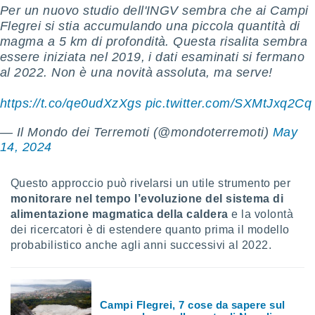
Per un nuovo studio dell'INGV sembra che ai Campi
i nostri
Flegrei si stia accumulando una piccola quantità di
artner
magma a 5 km di profondità. Questa risalita sembra
essere iniziata nel 2019, i dati esaminati si fermano
al 2022. Non è una novità assoluta, ma serve!
https://t.co/qe0udXzXgs
pic.twitter.com/SXMtJxq2Cq
— Il Mondo dei Terremoti (@mondoterremoti)
May
14, 2024
Questo approccio può rivelarsi un utile strumento per
monitorare nel tempo l’evoluzione del sistema di
alimentazione magmatica della caldera
e la volontà
dei ricercatori è di estendere quanto prima il modello
probabilistico anche agli anni successivi al 2022.
Campi Flegrei, 7 cose da sapere sul