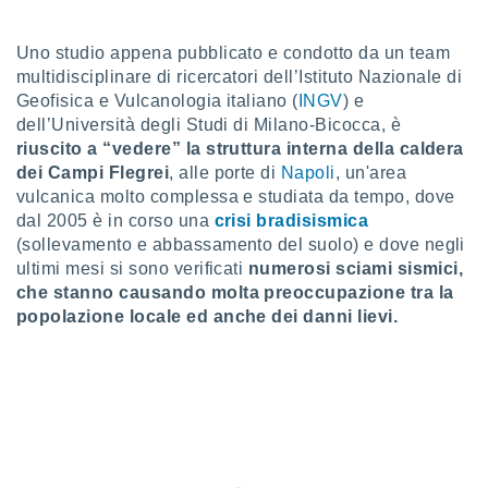
a", è
al sito
Uno studio appena pubblicato e condotto da un team
ettando
multidisciplinare di ricercatori dell’Istituto Nazionale di
zione di
Geofisica e Vulcanologia italiano (
INGV
) e
okie,
dell’Università degli Studi di Milano-Bicocca, è
dei nostri
riuscito a “vedere” la struttura interna della caldera
che ci
dei Campi Flegrei
, alle porte di
Napoli
, un'area
no di
 e
vulcanica molto complessa e studiata da tempo, dove
e il
dal 2005 è in corso una
crisi bradisismica
amento
(sollevamento e abbassamento del suolo) e dove negli
 Web,
ultimi mesi si sono verificati
numerosi sciami sismici,
i
che stanno causando molta preoccupazione tra la
re un
popolazione locale ed anche dei danni lievi.
pecifico
arti la
à o
i
zzati
 di esso.
sultare
oni nella