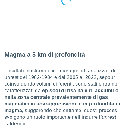
re e
e i
tilizzare
ati per la
e dei
.
izzazione
Magma a 5 km di profondità
azione
o la
I risultati mostrano che i due episodi analizzati di
e del
unrest del 1982-1984 e dal 2005 al 2022, seppur
vo,
à e
coinvolgendo volumi differenti, sono stati entrambi
i
caratterizzati da
episodi di risalita e di accumulo
zzati,
nella zona centrale prevalentemente di gas
one delle
magmatici in sovrappressione e in profondità di
ni dei
magma,
suggerendo che entrambi questi processi
 e degli
svolgono un ruolo importante nell’indurre l’
unrest
 ricerche
ico,
calderico.
di