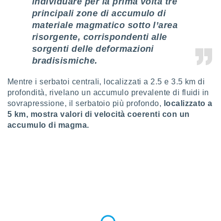
individuare per la prima volta
tre
 profili
principali zone di accumulo di
lezione
cità
materiale magmatico sotto l’area
izzata,
risorgente, corrispondenti alle
fili per
sorgenti delle deformazioni
bradisismiche.
izzazione
nuti,
 profili
Mentre i serbatoi centrali, localizzati a 2.5 e 3.5 km di
lezione
profondità, rivelano un accumulo prevalente di fluidi in
uti
sovrapressione, il serbatoio più profondo,
localizzato a
zzati,
5 km, mostra valori di velocità coerenti con un
 le
accumulo di magma.
ni degli
 misurare
zioni dei
,
ere il
so
he o la
ione di
enienti
diverse,