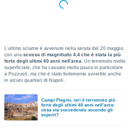
sui cookie
e il tuo
 in
o
 il
L'ultimo sciame è avvenuto nella serata del 20 maggio,
azioni
kie
con una
scossa di magnitudo 4,4 che è stata la più
re
forte degli ultimi 40 anni nell'area
. Un terremoto molto
le a piè
superficiale, che ha causato molta paura in particolare
 del
a Pozzuoli, ma che è stato fortemente avvertito anche
to web.
in alcuni quartieri di Napoli.
ATIVA,
Campi Flegrei, ieri il terremoto più
e
forte degli ultimi 40 anni nell'area:
gie
cosa sta succedendo secondo gli
esperti?
i cookie
ccetti
zione dei