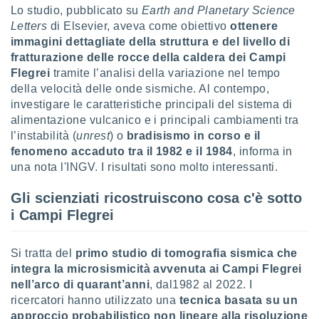
puoi
Lo studio, pubblicato su
Earth and Planetary Science
re ad
Letters
di Elsevier,
aveva come obiettivo
ottenere
 al
immagini dettagliate della struttura e del livello di
ito web
fratturazione delle rocce della caldera dei Campi
et. In
Flegrei
tramite l’analisi della variazione nel tempo
aso ti
della velocità delle onde sismiche. Al contempo,
mo che
investigare le caratteristiche principali del sistema di
installati
okie
alimentazione vulcanico e i principali cambiamenti tra
i per
l’instabilità (
unrest
) o
bradisismo in corso e il
 la
fenomeno accaduto tra il 1982 e il 1984
, informa in
one nel
una nota l'INGV. I risultati sono molto interessanti.
 non
utilizzati
Gli scienziati ricostruiscono cosa c'è sotto
er
e il
i Campi Flegrei
amento o
rare
Si tratta del
primo studio di tomografia sismica che
à o
i
integra la
microsismicità avvenuta ai Campi Flegrei
zzati,
nell’arco di quarant’anni
, dal1982 al 2022. I
 potrai
ricercatori hanno utilizzato una
tecnica basata su un
are
approccio probabilistico non lineare alla risoluzione