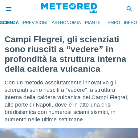
SCIENZA
PREVISIONI
ASTRONOMIA
PIANTE
TEMPO LIBERO
tiva
rivacy
Campi Flegrei, gli scienziati
ti di
sono riusciti a “vedere” in
net
net)
profondità la struttura interna
i
della caldera vulcanica
 da
nisti per
 che le
Con un metodo assolutamente innovativo gli
ioni
scienziati sono riusciti a “vedere” la struttura
iano di
È
interna della caldera vulcanica dei Campi Flegrei,
alle porte di Napoli, dove è in atto una crisi
 a
bradisismica con numerosi sciami sismici, in
ito Web
aumento nelle ultime settimane.
do le
opzioni:
 i