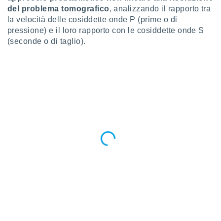
ioni
del problema tomografico
, analizzando il rapporto tra
e
la velocità delle cosiddette onde P (prime o di
à non
izzata.
pressione) e il loro rapporto con le cosiddette onde S
utare
(seconde o di taglio).
zione dei
 al
ito Web
questo
ento
 il
o
, noi e i
rtner
mo
tori
o
e simili
viare,