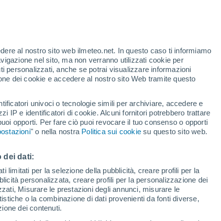
 Kinetica 2 riaccende l’attenzione sui detriti
nimo, ma quello collettivo cresce con i lanci,
edere al nostro sito web ilmeteo.net. In questo caso ti informiamo
avigazione nel sito, ma non verranno utilizzati cookie per
ntri incontrollati sulla Terra.
i personalizzati, anche se potrai visualizzare informazioni
azione dei cookie e accedere al nostro sito Web tramite questo
tificatori univoci o tecnologie simili per archiviare, accedere e
zzi IP e identificatori di cookie. Alcuni fornitori potrebbero trattare
 puoi opporti. Per fare ciò puoi revocare il tuo consenso o opporti
ostazioni
" o nella nostra
Politica sui cookie
su questo sito web.
 dei dati:
 limitati per la selezione della pubblicità, creare profili per la
bblicità personalizzata, creare profili per la personalizzazione dei
izzati, Misurare le prestazioni degli annunci, misurare le
istiche o la combinazione di dati provenienti da fonti diverse,
ezione dei contenuti.