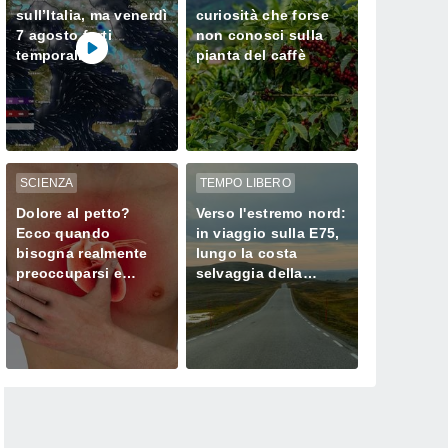
sull’Italia, ma venerdì
curiosità che forse
7 agosto forti
non conosci sulla
temporali
pianta del caffè
minacciano il Nord
SCIENZA
TEMPO LIBERO
Dolore al petto?
Verso l'estremo nord:
Ecco quando
in viaggio sulla E75,
bisogna realmente
lungo la costa
preoccuparsi e
selvaggia della
chiamare subito il
Norvegia
medico