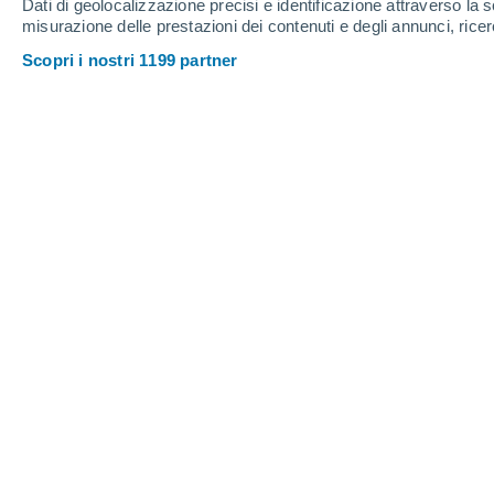
Dati di geolocalizzazione precisi e identificazione attraverso la s
misurazione delle prestazioni dei contenuti e degli annunci, ricer
Scopri i nostri 1199 partner
Secondo le stime dell'Agenzia Spaziale Europea, entro il 2
ferimento o l'uccisione di una persona ogni 2 anni. Cred
Sergio Messina
17/0
Nella mattinata del 13 Aprile i cieli del
stati sede di uno spettacolare passaggi
cinese, il Kinetica 2 (anche se manca l
orbita il suo carico (una navicella sper