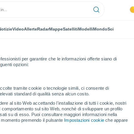
Notizie
Video
Allerte
Radar
Mappe
Satelliti
Modelli
Mondo
Sci
OMIA
PIANTE
TEMPO LIBERO
fessionisti per garantire che le informazioni offerte siano di
guenti opzioni:
ccolte tramite cookie o tecnologie simili, ci consente di
n elevati standard di qualità senza alcun costo.
nvisibili: cosa rischiamo davvero quando qualcosa cade dallo spazio?
re al sito Web accettando l'installazione di tutti i cookie, nostri
 il comportamento sul sito Web, nonché di sviluppare un profilo
asati su di esso. Puoi consultare maggiori informazioni nella
invisibili: cosa
si momento premendo il pulsante
Impostazioni cookie
che appare
ando qualcosa cade dallo