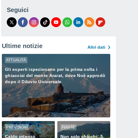
Seguici
Ultime notizie
Altri dati
ATTUALITÀ
Gli esperti ispezionano per la prima volta i
ghiacciai del monte Ararat, dove Noè approdò
dopo il Diluvio Universale
PREVISIONI
PIANTE
Caldo intenso
Non solo chicchi: 5