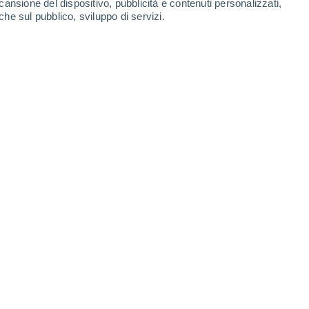
cansione del dispositivo, pubblicità e contenuti personalizzati,
che sul pubblico, sviluppo di servizi.
035 la caduta di detriti spaziali produrrà mediamente il
it: European Space Agency
4/2026 17:05
8 min
l’Italia meridionale, intorno alle 5:35, sono
o di detriti, verosimilmente di un razzo
a conferma ufficiale). Dopo aver portato in
imentale più altri 3 satelliti) questo razzo
è