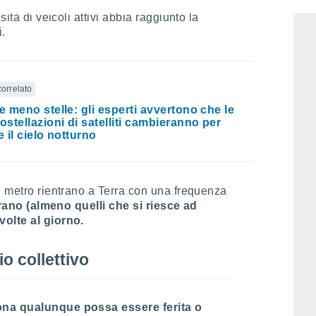
in orbita ha fatto sì che nelle orbite basse
ità di veicoli attivi abbia raggiunto la
i.
correlato
 meno stelle: gli esperti avvertono che le
stellazioni di satelliti cambieranno per
 il cielo notturno
l metro rientrano a Terra con una frequenza
ntrano (almeno quelli che si riesce ad
volte al giorno.
io collettivo
ona qualunque possa essere ferita o