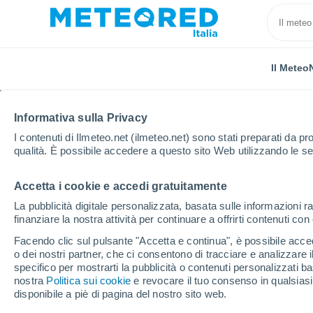
Il Meteo
TUTTE
ATTUALITÀ
SCIENZA
PREVISIONI
ASTRON
Informativa sulla Privacy
I contenuti di Ilmeteo.net (ilmeteo.net) sono stati preparati da pro
qualità. È possibile accedere a questo sito Web utilizzando le se
Accetta i cookie e accedi gratuitamente
La pubblicità digitale personalizzata, basata sulle informazioni ra
finanziare la nostra attività per continuare a offrirti contenuti co
Home
Notizie
Scienza
Scie luminose e detriti i
Facendo clic sul pulsante "Accetta e continua", è possibile accede
o dei nostri partner, che ci consentono di tracciare e analizzare
specifico per mostrarti la pubblicità o contenuti personalizzati b
Scie luminose e detriti 
nostra
Politica sui cookie
e revocare il tuo consenso in qualsia
disponibile a piè di pagina del nostro sito web.
rischiamo davvero qu