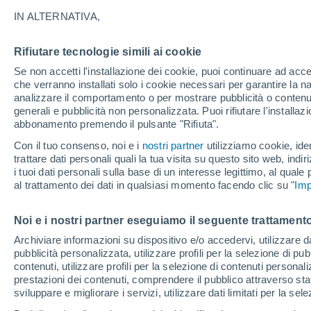
spazio?
IN ALTERNATIVA,
Il rientro incontrollato del razzo cinese
Rifiutare tecnologie simili ai cookie
spaziali: il rischio individuale resta mi
Se non accetti l'installazione dei cookie, puoi continuare ad acc
che verranno installati solo i cookie necessari per garantire la n
le mega costellazioni e l’aumento dei rie
analizzare il comportamento o per mostrare pubblicità o contenut
generali e pubblicità non personalizzata. Puoi rifiutare l'install
abbonamento premendo il pulsante "Rifiuta".
Con il tuo consenso, noi e i
nostri partner
utilizziamo cookie, iden
trattare dati personali quali la tua visita su questo sito web, indiri
i tuoi dati personali sulla base di un interesse legittimo, al quale
al trattamento dei dati in qualsiasi momento facendo clic su "
Imp
Noi e i nostri partner eseguiamo il seguente trattamento
Archiviare informazioni su dispositivo e/o accedervi, utilizzare dati
pubblicità personalizzata, utilizzare profili per la selezione di pu
contenuti, utilizzare profili per la selezione di contenuti personal
prestazioni dei contenuti, comprendere il pubblico attraverso stat
sviluppare e migliorare i servizi, utilizzare dati limitati per la sel