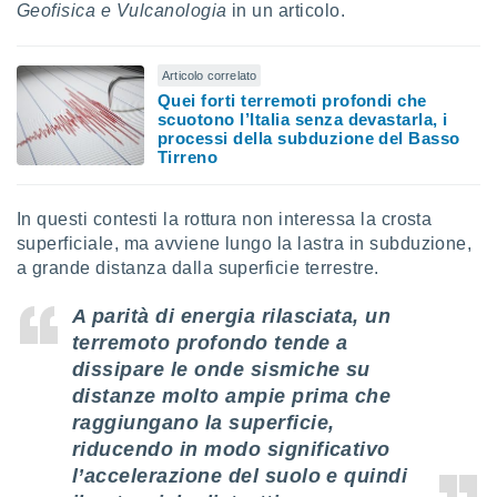
Geofisica e Vulcanologia
in un articolo.
 profili
lezione
cità
izzata,
Articolo correlato
fili per
Quei forti terremoti profondi che
scuotono l’Italia senza devastarla, i
izzazione
processi della subduzione del Basso
Tirreno
nuti,
 profili
lezione
In questi contesti la rottura non interessa la crosta
uti
zzati,
superficiale, ma avviene lungo la lastra in subduzione,
 le
a grande distanza dalla superficie terrestre.
ni degli
 misurare
A parità di energia rilasciata, un
zioni dei
terremoto profondo tende a
,
dissipare le onde sismiche su
ere il
distanze molto ampie prima che
so
raggiungano la superficie,
he o la
riducendo in modo significativo
ione di
l’accelerazione del suolo e quindi
enienti
diverse,