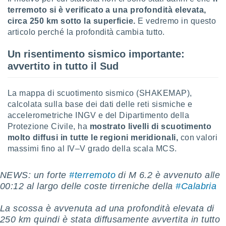
puoi
terremoto si è verificato a una profondità elevata,
re ad
circa 250 km sotto la superficie.
E vedremo in questo
 al
articolo perché la profondità cambia tutto.
ito web
et. In
Un risentimento sismico importante:
aso ti
mo che
avvertito in tutto il Sud
installati
okie
La mappa di scuotimento sismico (SHAKEMAP),
i per
 la
calcolata sulla base dei dati delle reti sismiche e
one nel
accelerometriche INGV e del Dipartimento della
 non
Protezione Civile, ha
mostrato livelli di scuotimento
utilizzati
molto diffusi in tutte le regioni meridionali,
con valori
er
massimi fino al IV–V grado della scala MCS.
e il
amento o
rare
NEWS: un forte
#terremoto
di M 6.2 è avvenuto alle
à o
00:12 al largo delle coste tirreniche della
#Calabria
i
zzati,
La scossa è avvenuta ad una profondità elevata di
 potrai
are
250 km quindi è stata diffusamente avvertita in tutto