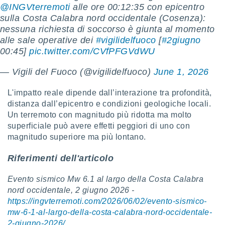
@INGVterremoti
alle ore 00:12:35 con epicentro
sulla Costa Calabra nord occidentale (Cosenza):
nessuna richiesta di soccorso è giunta al momento
alle sale operative dei
#vigilidelfuoco
[
#2giugno
00:45]
pic.twitter.com/CVfPFGVdWU
— Vigili del Fuoco (@vigilidelfuoco)
June 1, 2026
L'impatto reale dipende dall’interazione tra profondità,
distanza dall’epicentro e condizioni geologiche locali.
Un terremoto con magnitudo più ridotta ma molto
superficiale può avere effetti peggiori di uno con
magnitudo superiore ma più lontano.
Riferimenti dell'articolo
Evento sismico Mw 6.1 al largo della Costa Calabra
nord occidentale, 2 giugno 2026 -
https://ingvterremoti.com/2026/06/02/evento-sismico-
mw-6-1-al-largo-della-costa-calabra-nord-occidentale-
2-giugno-2026/