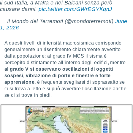
ioni
il sud Italia, a Malta e nei Balcani senza però
e
causare danni.
pic.twitter.com/GWrEGYKqnJ
à non
izzata.
— Il Mondo dei Terremoti (@mondoterremoti)
June
utare
1, 2026
zione dei
 al
A questi livelli di intensità macrosismica corrisponde
ito Web
generalmente un risentimento chiaramente avvertito
questo
dalla popolazione: al grado IV MCS il sisma è
ento
percepito distintamente all’interno degli edifici, mentre
 il
al grado V si osservano oscillazioni di oggetti
sospesi, vibrazione di porte e finestre e forte
apprensione,
è frequente svegliarsi di soprassalto se
o
ci si trova a letto e si può avvertire l'oscillazione anche
, noi e i
rtner
se ci si trova in piedi.
mo
tori
o
e simili
viare,