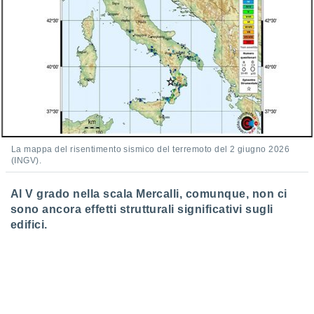
 e
ati
 quali la
a su
ito web,
IP e
tori di
Alcuni
ro
 tuoi dati
 sulla
La mappa del risentimento sismico del terremoto del 2 giugno 2026
(INGV).
un
e
, al quale
Al V grado nella scala Mercalli, comunque, non ci
rti. Per
sono ancora effetti strutturali significativi sugli
puoi
edifici.
il tuo
o o
l
nto dei
ualsiasi
 facendo