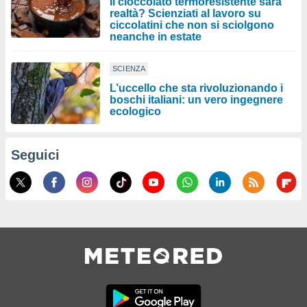
Il cioccolato termoresistente sarà
realtà? Scienziati al lavoro su
ciccolatini che non si sciolgono
neanche in estate
SCIENZA
L’uccello che sta rivoluzionando i
boschi italiani: un vero ingegnere
ecologico
Seguici