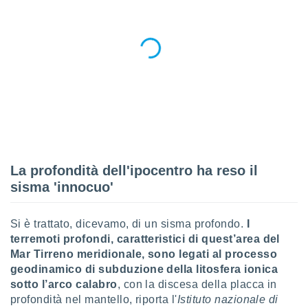
ioni
" o
tra
sui cookie
o sito
nostri
mo il
te
ento dei
La profondità dell'ipocentro ha reso il
re
ioni su
sisma 'innocuo'
vo e/o
i,
 dati
Si è trattato, dicevamo, di un sisma profondo.
I
er la
terremoti profondi, caratteristici di quest’area del
 della
Mar Tirreno meridionale, sono legati al processo
à, creare
geodinamico di subduzione della litosfera ionica
r la
sotto l’arco calabro
, con la discesa della placca in
à
profondità nel mantello, riporta l'
Istituto nazionale di
izzata,