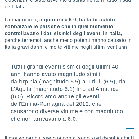
dell'Italia.
sui cookie
e il tuo
La magnitudo,
superiore a 6.0, ha fatto subito
 in
sobbalzare le persone che in quel momento
controllavano i dati sismici degli eventi in Italia
,
o
 il
perché terremoti anche meno potenti hanno causato in
Italia gravi danni e molte vittime negli ultimi vent'anni.
azioni
kie
re
Tutti i grandi eventi sismici degli ultimi 40
le a piè
anni hanno avuto magnitudo simili,
 del
dall'Irpinia (magnitudo 6.5) al Friuli (6.5), da
to web.
L'Aquila (magnitudo 6.1) fino ad Amatrice
(6.0). Ricordiamo anche gli eventi
ATIVA,
dell'Emilia-Romagna del 2012, che
causarono diverse vittime e con magnitudo
e
gie
che non arrivavano a 6.0.
i cookie
ccetti
zione dei
Il motivo per cui stavolta non ci sono stati danni è che
il