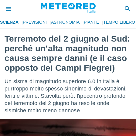
SCIENZA
PREVISIONI
ASTRONOMIA
PIANTE
TEMPO LIBERO
tiva
rivacy
Terremoto del 2 giugno al Sud:
ti di
perché un’alta magnitudo non
net
net)
causa sempre danni (e il caso
i
opposto dei Campi Flegrei)
 da
nisti per
 che le
Un sisma di magnitudo superiore 6.0 in Italia è
ioni
purtroppo molto spesso sinonimo di devastazioni,
iano di
È
feriti e vittime. Stavolta però, l'ipocentro profondo
del terremoto del 2 giugno ha reso le onde
 a
sismiche molto meno dannose.
ito Web
do le
opzioni:
 i