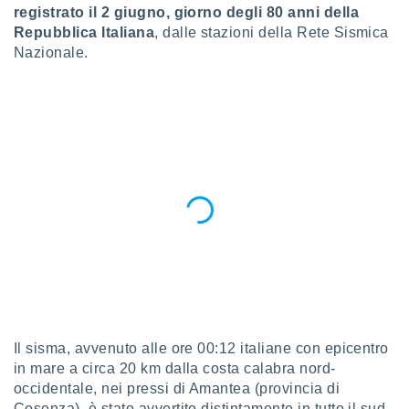
a", è
registrato il 2 giugno, giorno degli 80 anni della
Repubblica Italiana
, dalle stazioni della Rete Sismica
al sito
Nazionale.
ettando
zione di
okie,
dei nostri
che ci
no di
 e
e il
amento
 Web,
i
re un
pecifico
arti la
à o
i
zzati
Il sisma, avvenuto alle ore 00:12 italiane con epicentro
 di esso.
in mare a circa 20 km dalla costa calabra nord-
sultare
occidentale, nei pressi di Amantea (provincia di
oni nella
Cosenza), è stato avvertito distintamente in tutto il sud