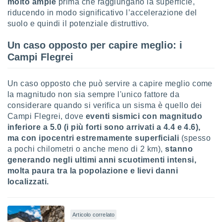
molto ampie
prima che raggiungano la superficie,
riducendo in modo significativo l’accelerazione del
i nostri
suolo e quindi il potenziale distruttivo.
artner
Un caso opposto per capire meglio: i
Campi Flegrei
Un caso opposto che può servire a capire meglio come
la magnitudo non sia sempre l'unico fattore da
considerare quando si verifica un sisma è quello dei
Campi Flegrei, dove
eventi sismici con magnitudo
inferiore a 5.0 (i più forti sono arrivati a 4.4 e 4.6),
ma con ipocentri estremamente superficiali
(spesso
a pochi chilometri o anche meno di 2 km),
stanno
generando negli ultimi anni scuotimenti intensi,
molta paura tra la popolazione e lievi danni
localizzati.
Articolo correlato