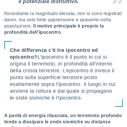
il potenziale distruttivo.
re e
e i
Nonostante la magnitudo elevata, non si sono registrati
tilizzare
danni, ma solo forte apprensione e spavento nella
ati per la
popolazione.
Il motivo principale è proprio la
e dei
.
profondità dell’ipocentro.
izzazione
Che differenza c'è tra ipocentro ed
epicentro?
L'ipocentro è il punto in cui si
azione
o la
origina il terremoto, in profondità all'interno
e del
della crosta terrestre. L'epicentro è invece il
vo,
punto sulla superficie terrestre posto
à e
esattamente sopra l'ipocentro. Il luogo in cui
i
zzati,
avviene la rottura e dal quale si propagano
one delle
le onde sismiche è l'ipocentro.
ni dei
 e degli
 ricerche
A parità di energia rilasciata, un terremoto profondo
ico,
di
tende a dissipare le onde sismiche su distanze