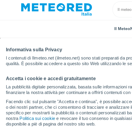
Il Meteo
TUTTE
ATTUALITÀ
SCIENZA
PREVISIONI
ASTRON
Informativa sulla Privacy
I contenuti di Ilmeteo.net (ilmeteo.net) sono stati preparati da pro
qualità. È possibile accedere a questo sito Web utilizzando le se
Accetta i cookie e accedi gratuitamente
La pubblicità digitale personalizzata, basata sulle informazioni ra
finanziare la nostra attività per continuare a offrirti contenuti co
Home
Notizie
Scienza
È rientrato dallo spazio i
Facendo clic sul pulsante "Accetta e continua", è possibile accede
o dei nostri partner, che ci consentono di tracciare e analizzare
specifico per mostrarti la pubblicità o contenuti personalizzati b
È rientrato dallo spazio
nostra
Politica sui cookie
e revocare il tuo consenso in qualsia
disponibile a piè di pagina del nostro sito web.
stravolto la nostra co