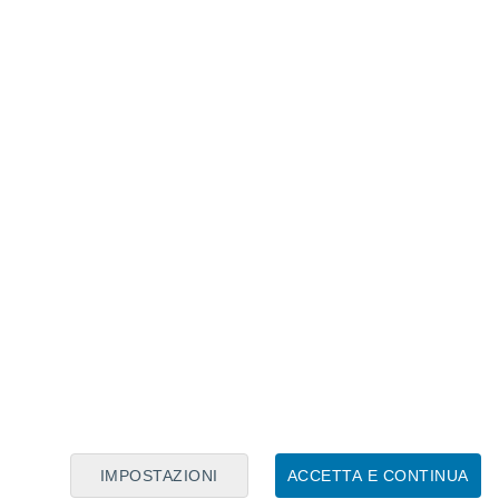
monitorare in maniera estremamente
perfici terrestri e sui mari.
e quante più informazioni possibili
sulla
ua
,
ghiaccio
e
atmosfera
, i satelliti
strumenti davvero all’avanguardia
per il
da Ku
, un
radiometro infrarosso a quattro
ura sia dei mari che delle nuvole, un
d apertura sintetica
(SAR) per immagini e
ore di vento.
IMPOSTAZIONI
ACCETTA E CONTINUA