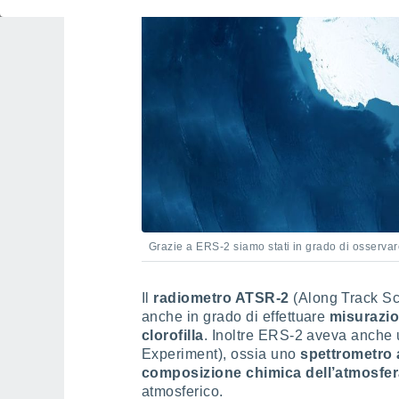
Grazie a ERS-2 siamo stati in grado di osservare
Il
radiometro ATSR-2
(Along Track Sca
anche in grado di effettuare
misurazion
clorofilla
. Inoltre ERS-2 aveva anche
Experiment), ossia uno
spettrometro
composizione chimica dell’atmosfe
atmosferico.