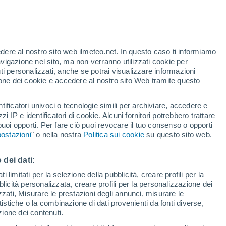
nni e nel corso della sua attività ha
Terra e dei cambiamenti che la stanno
edere al nostro sito web ilmeteo.net. In questo caso ti informiamo
avigazione nel sito, ma non verranno utilizzati cookie per
 di più su questo incredibile satellite.
i personalizzati, anche se potrai visualizzare informazioni
azione dei cookie e accedere al nostro sito Web tramite questo
tificatori univoci o tecnologie simili per archiviare, accedere e
zzi IP e identificatori di cookie. Alcuni fornitori potrebbero trattare
 puoi opporti. Per fare ciò puoi revocare il tuo consenso o opporti
ostazioni
" o nella nostra
Politica sui cookie
su questo sito web.
 dei dati:
 limitati per la selezione della pubblicità, creare profili per la
bblicità personalizzata, creare profili per la personalizzazione dei
izzati, Misurare le prestazioni degli annunci, misurare le
istiche o la combinazione di dati provenienti da fonti diverse,
ezione dei contenuti.