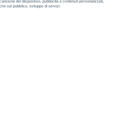
cansione del dispositivo, pubblicità e contenuti personalizzati,
che sul pubblico, sviluppo di servizi.
25/02/2024 10:00
6 min
raio
,
alle 18:17 ora italiana
, ERS-2
ncontrollato
sul nostro pianeta. L’impatto è
trionale
, tra l’Alaska e le Hawaii.
uropea
(
ESA
) a rendere noto che al