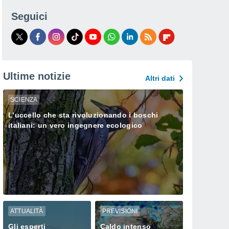
Seguici
Ultime notizie
Altri dati
SCIENZA
L’uccello che sta rivoluzionando i boschi
italiani: un vero ingegnere ecologico
ATTUALITÀ
PREVISIONI
Gli esperti
Caldo intenso