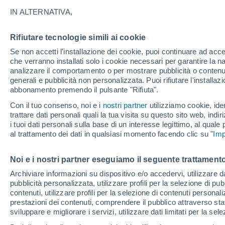
cambiamenti climatici
IN ALTERNATIVA,
ERS-2 è tornato a casa dopo quasi 30 a
Rifiutare tecnologie simili ai cookie
sconvolto la nostra conoscenza della 
Se non accetti l'installazione dei cookie, puoi continuare ad acc
che verranno installati solo i cookie necessari per garantire la n
interessando. Scopriamo quindi qualcosa
analizzare il comportamento o per mostrare pubblicità o contenut
generali e pubblicità non personalizzata. Puoi rifiutare l'install
abbonamento premendo il pulsante "Rifiuta".
Con il tuo consenso, noi e i
nostri partner
utilizziamo cookie, iden
trattare dati personali quali la tua visita su questo sito web, indiri
i tuoi dati personali sulla base di un interesse legittimo, al quale
al trattamento dei dati in qualsiasi momento facendo clic su "
Imp
Noi e i nostri partner eseguiamo il seguente trattamento
Archiviare informazioni su dispositivo e/o accedervi, utilizzare dati
pubblicità personalizzata, utilizzare profili per la selezione di pu
contenuti, utilizzare profili per la selezione di contenuti personal
prestazioni dei contenuti, comprendere il pubblico attraverso stat
sviluppare e migliorare i servizi, utilizzare dati limitati per la sel