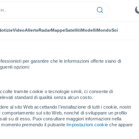
Notizie
Video
Allerte
Radar
Mappe
Satelliti
Modelli
Mondo
Sci
OMIA
PIANTE
TEMPO LIBERO
fessionisti per garantire che le informazioni offerte siano di
guenti opzioni:
ccolte tramite cookie o tecnologie simili, ci consente di
n elevati standard di qualità senza alcun costo.
l satellite che ha stravolto la nostra conoscenza dei cambiamenti climati
re al sito Web accettando l'installazione di tutti i cookie, nostri
 il comportamento sul sito Web, nonché di sviluppare un profilo
asati su di esso. Puoi consultare maggiori informazioni nella
 il satellite che ha
si momento premendo il pulsante
Impostazioni cookie
che appare
noscenza dei