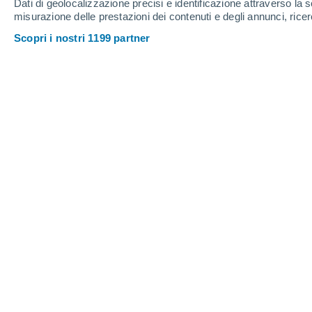
Dati di geolocalizzazione precisi e identificazione attraverso la s
misurazione delle prestazioni dei contenuti e degli annunci, ricer
Scopri i nostri 1199 partner
Il satellite ERS-2 è rientrato nell'atmosfera terrestre.
Margherita Erriu
Pochi giorni fa, esattamente il
21 febb
dell’ESA ha
concluso il suo rientro i
avvenuto sull’
oceano Pacifico setten
È stata proprio l’
Agenzia Spaziale E