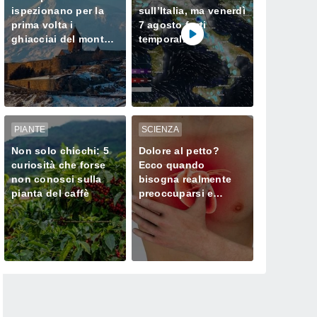
ispezionano per la
sull’Italia, ma venerdì
prima volta i
7 agosto forti
ghiacciai del monte
temporali
Ararat, dove Noè
minacciano il Nord
approdò dopo il
Diluvio Universale
PIANTE
SCIENZA
Non solo chicchi: 5
Dolore al petto?
curiosità che forse
Ecco quando
non conosci sulla
bisogna realmente
pianta del caffè
preoccuparsi e
chiamare subito il
medico