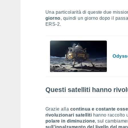
Una particolarità di queste due mission
giorno
, quindi un giorno dopo il pas
ERS-2.
Odysse
Questi satelliti hanno rivo
Grazie alla
continua e costante oss
rivoluzionari satelliti
hanno raccolto u
polare in diminuzione
, sul cambiament
sull’innalzamento del livello del mar