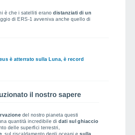
i è che i satelliti erano
distanziati di un
saggio di ERS-1 avveniva anche quello di
us è atterrato sulla Luna, è record
luzionato il nostro sapere
ervazione
del nostro pianeta questi
na quantità incredibile di
dati sul ghiaccio
o delle superfici terrestri,
e
, sul riscaldamento degli oceani e
sulla