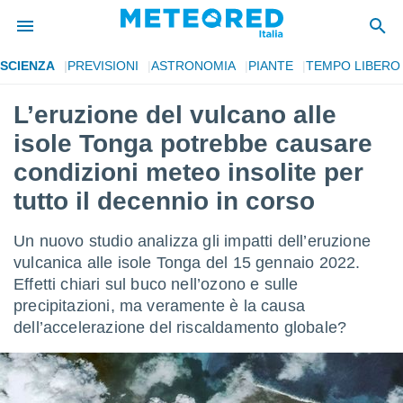
SCIENZA
PREVISIONI
ASTRONOMIA
PIANTE
TEMPO LIBERO
tiva
rivacy
L’eruzione del vulcano alle
ti di
isole Tonga potrebbe causare
net
net)
condizioni meteo insolite per
i
tutto il decennio in corso
 da
nisti per
 che le
Un nuovo studio analizza gli impatti dell’eruzione
ioni
vulcanica alle isole Tonga del 15 gennaio 2022.
iano di
È
Effetti chiari sul buco nell’ozono e sulle
precipitazioni, ma veramente è la causa
 a
dell’accelerazione del riscaldamento globale?
ito Web
do le
opzioni:
 i