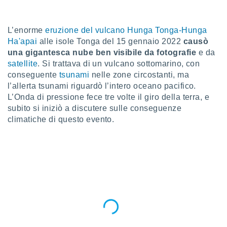
a", è
al sito
L’enorme
eruzione del vulcano Hunga Tonga-Hunga
ettando
Ha'apai
alle isole Tonga del 15 gennaio 2022
causò
zione di
okie,
una gigantesca nube ben visibile da fotografie
e da
dei nostri
satellite
. Si trattava di un vulcano sottomarino, con
che ci
conseguente
tsunami
nelle zone circostanti, ma
no di
l’allerta tsunami riguardò l’intero oceano pacifico.
 e
L’Onda di pressione fece tre volte il giro della terra, e
e il
subito si iniziò a discutere sulle conseguenze
amento
 Web,
climatiche di questo evento.
i
re un
pecifico
arti la
à o
i
zzati
 di esso.
sultare
oni nella