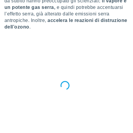
da subito hanno preoccupato gli scienziati
: il vapore è
ioni
e
un potente gas serra,
e quindi potrebbe accentuarsi
à non
l’effetto serra, già alterato dalle emissioni serra
izzata.
antropiche. Inoltre,
accelera le reazioni di distruzione
utare
dell’ozono
.
zione dei
 al
ito Web
questo
ento
 il
o
, noi e i
rtner
mo
tori
o
e simili
viare,