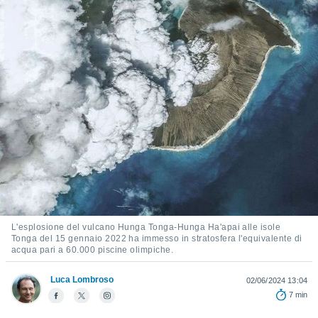
e
amente
cità
izzata,
ACCETTA
ulle
E
ioni
CONTINUA
tramite
e simili,
IMPOSTAZIONI
nte di
e la
tività per
re a
ontenuti
L'esplosione del vulcano Hunga Tonga-Hunga Ha'apai alle isole
ti
Tonga del 15 gennaio 2022 ha immesso in stratosfera l'equivalente di
 di
acqua pari a 60.000 piscine olimpiche.
senza
sto.
Luca Lombroso
02/06/2024 13:04
clic sul
7 min
 "Accetta