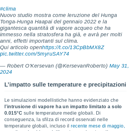
#clima
i nostri
Nuovo studio mostra come leruzione del Hunga
artner
Tonga-Hunga Haapai del gennaio 2022 e la
gigantesca quantità di vapore acqueo che ha
immesso nella stratosfera ha già, e avrà per molti
anni, effetti importanti sul clima.
Qui articolo open
https://t.co/13CpBbMX8Z
pic.twitter.com/5myruSAY74
— Robert O'Kersevan (@KersevanRoberto)
May 31,
2024
L’impatto sulle temperature e precipitazioni
Le simulazioni modellistiche hanno evidenziato che
l’intrusione di vapore ha un impatto limitato a solo
0.015°C
sulle temperature medie globali. Di
conseguenza, la sfilza di record osservati nelle
temperature globali, incluso il
recente mese di maggio,