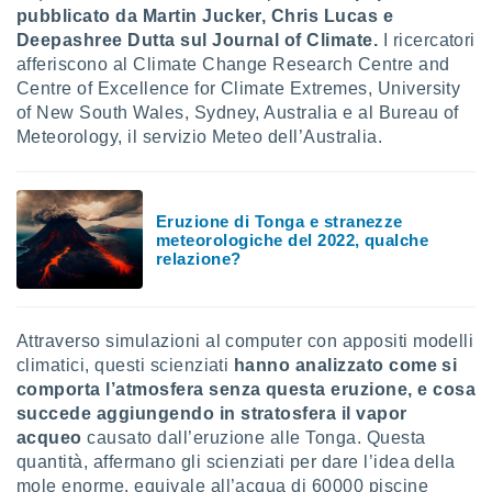
ioni
" o
pubblicato da Martin Jucker, Chris Lucas e
tra
Deepashree Dutta sul Journal of Climate.
I ricercatori
sui cookie
afferiscono al Climate Change Research Centre and
o sito
Centre of Excellence for Climate Extremes, University
of New South Wales, Sydney, Australia e al Bureau of
Meteorology, il servizio Meteo dell’Australia.
nostri
mo il
te
Eruzione di Tonga e stranezze
ento dei
meteorologiche del 2022, qualche
relazione?
re
ioni su
vo e/o
i,
Attraverso simulazioni al computer con appositi modelli
 dati
climatici, questi scienziati
hanno analizzato come si
er la
comporta l’atmosfera senza questa eruzione, e cosa
 della
succede aggiungendo in stratosfera il vapor
à, creare
acqueo
causato dall’eruzione alle Tonga. Questa
r la
à
quantità, affermano gli scienziati per dare l’idea della
izzata,
mole enorme, equivale all’acqua di 60000 piscine