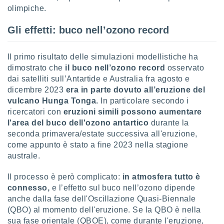
 profili
olimpiche.
lezione
cità
Gli effetti: buco nell’ozono record
izzata,
fili per
Il primo risultato delle simulazioni modellistiche ha
izzazione
dimostrato che
il buco nell’ozono record
osservato
nuti,
dai satelliti sull’Antartide e Australia fra agosto e
 profili
dicembre 2023
era in parte dovuto all’eruzione del
lezione
uti
vulcano Hunga Tonga.
In particolare secondo i
zzati,
ricercatori con
eruzioni simili possono aumentare
 le
l'area del buco dell'ozono antartico
durante la
ni degli
seconda primavera/estate successiva all'eruzione,
 misurare
come appunto è stato a fine 2023 nella stagione
zioni dei
australe.
,
ere il
Il processo è però complicato:
in atmosfera tutto è
so
connesso,
e l’effetto sul buco nell’ozono dipende
he o la
anche dalla fase dell'Oscillazione Quasi-Biennale
ione di
(QBO) al momento dell'eruzione. Se la QBO è nella
enienti
sua fase orientale (QBOE), come durante l'eruzione,
diverse,