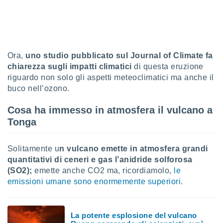
sui cookie
e il tuo
 in
o
Ora,
uno studio pubblicato sul Journal of Climate fa
 il
chiarezza sugli impatti climatici
di questa eruzione
riguardo non solo gli aspetti meteoclimatici ma anche il
azioni
buco nell’ozono.
kie
re
Cosa ha immesso in atmosfera il vulcano a
le a piè
Tonga
 del
to web.
Solitamente u
n vulcano emette in atmosfera grandi
ATIVA,
quantitativi di ceneri e gas l’anidride solforosa
(SO2);
emette anche CO2 ma, ricordiamolo,
le
e
emissioni umane sono enormemente superiori
.
gie
i cookie
ccetti
La potente esplosione del vulcano
zione dei