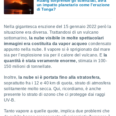
Ruang sorprende gli scienziati, avrà
puoi
un impatto planetario come l'eruzione
re ad
di Tonga?
 al
ito web
et. In
Nella gigantesca eruzione del 15 gennaio 2022 però la
aso ti
situazione era diversa. Trattandosi di un vulcano
mo che
sottomarino,
la nube visibile in molte spettacolari
installati
okie
immagini era costituita da vapor acqueo
condensato
i per
appunto nella nube. Il vapore si è sprigionato dal mare
 la
sia per l’esplosione sia per il calore del vulcano. E
la
one nel
quantità è stata veramente enorme,
stimata in 100-
 non
150 milioni di tonnellate.
utilizzati
er
Inoltre,
la nube si è portata fino alla stratosfera,
e il
amento o
soprattutto fra i 12 e 40 km di quota, strato di atmosfera
rare
solitamente molto secca. Qui, ricordiamo, è anche
à o
presente lo strato di ozono che ci protegge dai raggi
i
UV-B.
zzati,
 potrai
Tanto vapore a quelle quote, implica due problemi che
are