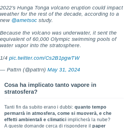
 e
ati
2022's Hunga Tonga volcano eruption could impact
 quali la
weather for the rest of the decade, according to a
a su
new
@ametsoc
study.
ito web,
IP e
Because the volcano was underwater, it sent the
tori di
equivalent of 60,000 Olympic swimming pools of
Alcuni
water vapor into the stratosphere.
ro
 tuoi dati
1/4
pic.twitter.com/Cs2B1pgwTW
 sulla
un
— Pattrn (@pattrn)
May 31, 2024
e
, al quale
rti. Per
Cosa ha implicato tanto vapore in
puoi
stratosfera?
il tuo
o o
l
Tanti fin da subito erano i dubbi:
quanto tempo
nto dei
permarrà in atmosfera, come si muoverà, e che
ualsiasi
effetti ambientali e climatici
implicherà la nube?
 facendo
A queste domande cerca di rispondere il
paper