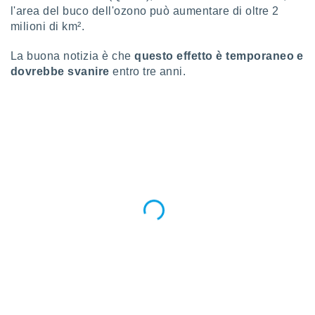
l'area del buco dell'ozono può aumentare di oltre 2
re e
e i
milioni di km².
tilizzare
ati per la
La buona notizia è che
questo effetto è temporaneo e
e dei
dovrebbe svanire
entro tre anni.
.
izzazione
azione
o la
e del
vo,
à e
i
zzati,
one delle
ni dei
 e degli
 ricerche
ico,
di