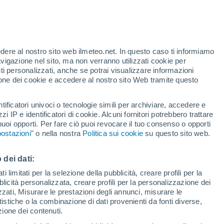
 a interagire con gli esseri umani nel
nto dell'agricoltura. Nuove prove del DNA
tardo di qualche migliaio di anni.
edere al nostro sito web ilmeteo.net. In questo caso ti informiamo
avigazione nel sito, ma non verranno utilizzati cookie per
i personalizzati, anche se potrai visualizzare informazioni
azione dei cookie e accedere al nostro sito Web tramite questo
tificatori univoci o tecnologie simili per archiviare, accedere e
zzi IP e identificatori di cookie. Alcuni fornitori potrebbero trattare
 puoi opporti. Per fare ciò puoi revocare il tuo consenso o opporti
ostazioni
" o nella nostra
Politica sui cookie
su questo sito web.
 dei dati:
 limitati per la selezione della pubblicità, creare profili per la
bblicità personalizzata, creare profili per la personalizzazione dei
izzati, Misurare le prestazioni degli annunci, misurare le
istiche o la combinazione di dati provenienti da fonti diverse,
ezione dei contenuti.