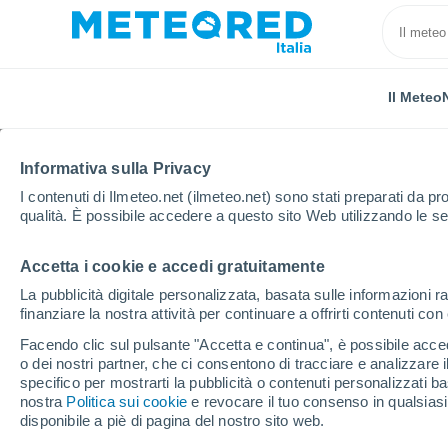
Il Meteo
TUTTE
ATTUALITÀ
SCIENZA
PREVISIONI
ASTRON
Informativa sulla Privacy
I contenuti di Ilmeteo.net (ilmeteo.net) sono stati preparati da pro
qualità. È possibile accedere a questo sito Web utilizzando le se
Accetta i cookie e accedi gratuitamente
La pubblicità digitale personalizzata, basata sulle informazioni ra
finanziare la nostra attività per continuare a offrirti contenuti co
Home
Notizie
Scienza
I gatti sono diventati ami
Facendo clic sul pulsante "Accetta e continua", è possibile accede
o dei nostri partner, che ci consentono di tracciare e analizzare
specifico per mostrarti la pubblicità o contenuti personalizzati b
I gatti sono diventati 
nostra
Politica sui cookie
e revocare il tuo consenso in qualsia
disponibile a piè di pagina del nostro sito web.
solo 4.000 anni fa, lo 