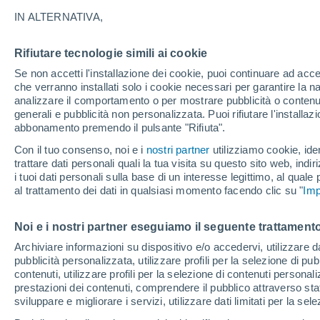
IN ALTERNATIVA,
Si credeva che i gatti avessero iniziato
Levante, contemporaneamente all'avve
Rifiutare tecnologie simili ai cookie
suggeriscono che la cronologia sia in ri
Se non accetti l'installazione dei cookie, puoi continuare ad acc
che verranno installati solo i cookie necessari per garantire la n
analizzare il comportamento o per mostrare pubblicità o contenut
generali e pubblicità non personalizzata. Puoi rifiutare l'install
abbonamento premendo il pulsante "Rifiuta".
Con il tuo consenso, noi e i
nostri partner
utilizziamo cookie, iden
trattare dati personali quali la tua visita su questo sito web, indiri
i tuoi dati personali sulla base di un interesse legittimo, al quale
al trattamento dei dati in qualsiasi momento facendo clic su "
Imp
Noi e i nostri partner eseguiamo il seguente trattamento
Archiviare informazioni su dispositivo e/o accedervi, utilizzare dati
pubblicità personalizzata, utilizzare profili per la selezione di pu
contenuti, utilizzare profili per la selezione di contenuti personal
prestazioni dei contenuti, comprendere il pubblico attraverso stat
sviluppare e migliorare i servizi, utilizzare dati limitati per la sel