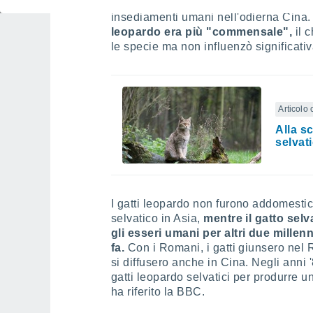
gatto con macchie simili a quelle del l
insediamenti umani nell'odierna Cina
leopardo era più "commensale",
il 
le specie ma non influenzò significativa
Articolo 
Alla s
selvat
I gatti leopardo non furono addomestica
selvatico in Asia,
mentre il gatto sel
gli esseri umani per altri due millen
fa.
Con i Romani, i gatti giunsero nel R
si diffusero anche in Cina. Negli anni '
gatti leopardo selvatici per produrre 
ha riferito la BBC.