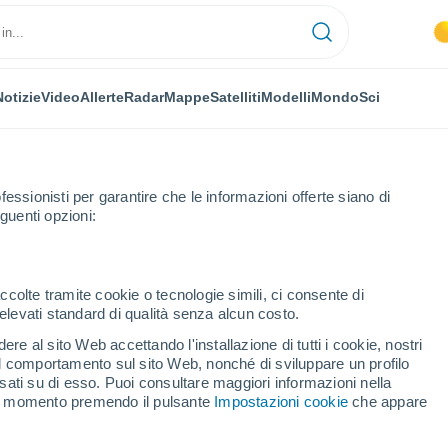
Notizie
Video
Allerte
Radar
Mappe
Satelliti
Modelli
Mondo
Sci
OMIA
PIANTE
TEMPO LIBERO
fessionisti per garantire che le informazioni offerte siano di
guenti opzioni:
ccolte tramite cookie o tecnologie simili, ci consente di
n elevati standard di qualità senza alcun costo.
chevoli con gli umani solo 4.000 anni fa, lo rivela un nuovo studio
re al sito Web accettando l'installazione di tutti i cookie, nostri
 il comportamento sul sito Web, nonché di sviluppare un profilo
asati su di esso. Puoi consultare maggiori informazioni nella
amichevoli con gli umani
si momento premendo il pulsante
Impostazioni cookie
che appare
rivela un nuovo studio