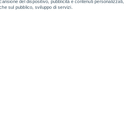
cansione del dispositivo, pubblicità e contenuti personalizzati,
che sul pubblico, sviluppo di servizi.
si agli esseri umani. Questo era vero anche quando i primi gatti
2/2025 06:02
4 min
 europei dimostra che i gatti sono diventati
i fa, non 10.000 anni fa come si pensava
gatti si sono presi tutto il tempo necessario
i e poi li hanno seguiti ovunque, occupando
ntartide.