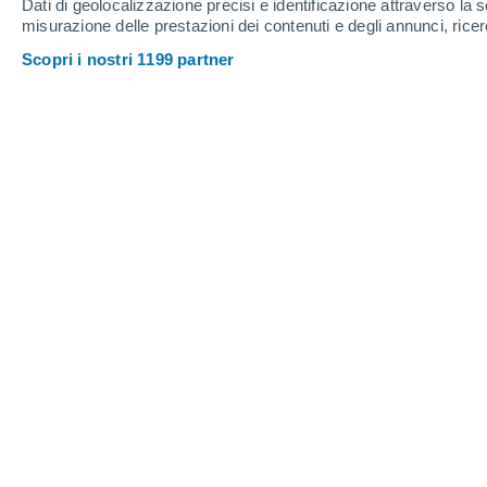
Dati di geolocalizzazione precisi e identificazione attraverso la s
misurazione delle prestazioni dei contenuti e degli annunci, ricer
Scopri i nostri 1199 partner
È noto che i gatti si prendono il loro tempo prima di legar
furono addomesticati.
Ameya Paleja
12/1
Meteored Regno Unito
Un nuovo studio condotto da scienziati
compagni umani solo
circa 4.000 ann
in precedenza.
Fedeli al loro stile, i 
per diventare amichevoli con gli uman
tutti i continenti del pianeta
tranne l'A