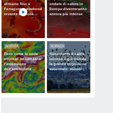
africano fino a
ondate di calore in
Ferragosto: weekend
Europa diventeranno
rovente e siccità
ancora più intense
sempre più seria al
Nord
SCIENZA
SCIENZA
Ecco come le onde
Nonostante il caldo
tropicali influenzano
intenso è già iniziata
l’estensione
la grande migrazione
dell’anticiclone
autunnale: milioni di
africano in Europa
uccelli verso l’Africa