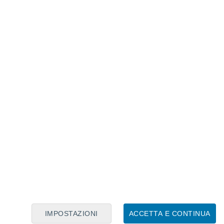
cie: il gatto selvatico africano. Circa 3,5-4.000 anni fa,
esseri umani in Nord Africa e divenne presto un bene
IMPOSTAZIONI
ACCETTA E CONTINUA
nello stesso periodo, un'altra specie di