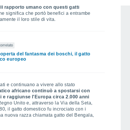
eopardo iniziò a interagire con gli
.
Il rapporto umano con questi gatti
che significa che portò benefici a entrambe
mente il loro stile di vita.
correlato
coperta del fantasma dei boschi, il gatto
ico europeo
ti e continuano a vivere allo stato
vatico africano continuò a spostarsi con
ni e raggiunse l'Europa circa 2.000 anni
egno Unito e, attraverso la Via della Seta,
80, il gatto domestico fu incrociato con i
una nuova razza chiamata gatto del Bengala,