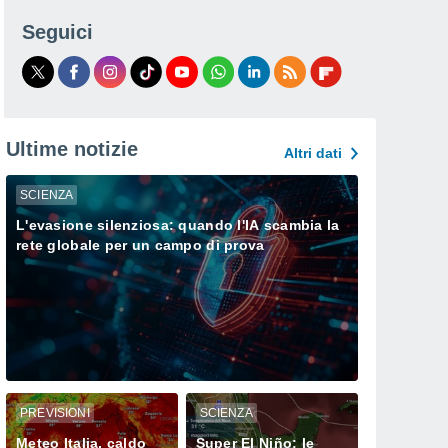
Seguici
Ultime notizie
Altri dati
SCIENZA
L'evasione silenziosa: quando l'IA scambia la
rete globale per un campo di prova
PREVISIONI
SCIENZA
Meteo Italia, caldo
Super El Niño: le