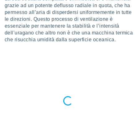
ioni
grazie ad un potente deflusso radiale in quota, che ha
e
permesso all’aria di disperdersi uniformemente in tutte
à non
izzata.
le direzioni. Questo processo di ventilazione è
utare
essenziale per mantenere la stabilità e l’intensità
zione dei
dell’uragano che altro non è che una macchina termica
che risucchia umidità dalla superficie oceanica.
 al
ito Web
questo
ento
 il
o
, noi e i
rtner
mo
tori
o
e simili
viare,