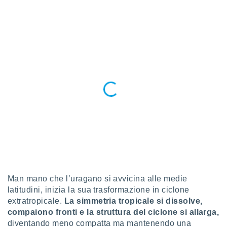
 profili
lezione
cità
izzata,
fili per
izzazione
nuti,
 profili
lezione
uti
zzati,
 le
ni degli
 misurare
zioni dei
,
ere il
Man mano che l’uragano si avvicina alle medie
so
latitudini, inizia la sua trasformazione in ciclone
he o la
extratropicale.
La simmetria tropicale si dissolve,
ione di
compaiono fronti e la struttura del ciclone si allarga,
enienti
diventando meno compatta ma mantenendo una
diverse,