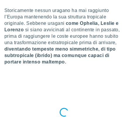
a", è
Storicamente nessun uragano ha mai raggiunto
al sito
l’Europa mantenendo la sua struttura tropicale
ettando
originale. Sebbene uragani
come Ophelia, Leslie e
zione di
Lorenzo
si siano avvicinati al continente in passato,
okie,
dei nostri
prima di raggiungere le coste europee hanno subito
che ci
una trasformazione extratropicale prima di arrivare,
no di
diventando tempeste meno simmetriche, di tipo
 e
subtropicale (ibrido) ma comunque capaci di
e il
portare intenso maltempo.
amento
 Web,
i
re un
pecifico
arti la
à o
i
zzati
 di esso.
sultare
oni nella