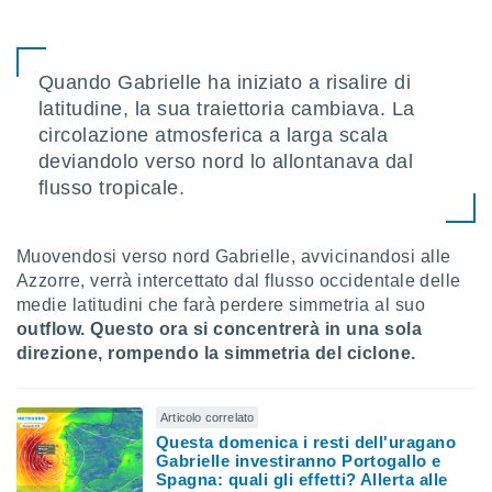
 e
ati
 quali la
a su
Quando Gabrielle ha iniziato a risalire di
ito web,
latitudine, la sua traiettoria cambiava. La
IP e
tori di
circolazione atmosferica a larga scala
Alcuni
deviandolo verso nord lo allontanava dal
flusso tropicale.
ro
 tuoi dati
 sulla
un
Muovendosi verso nord Gabrielle, avvicinandosi alle
e
Azzorre, verrà intercettato dal flusso occidentale delle
, al quale
medie latitudini che farà perdere simmetria al suo
rti. Per
outflow.
Questo ora si concentrerà in una sola
puoi
direzione, rompendo la simmetria del ciclone.
il tuo
o o
l
Articolo correlato
nto dei
Questa domenica i resti dell'uragano
ualsiasi
Gabrielle investiranno Portogallo e
 facendo
Spagna: quali gli effetti? Allerta alle