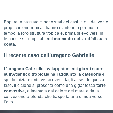
sui cookie
e il tuo
 in
Eppure in passato ci sono stati dei casi in cui dei veri e
propri cicloni tropicali hanno mantenuto per molto
o
 il
tempo la loro struttura tropicale, prima di evolversi in
tempeste subtropicali,
nel momento del landfall sulla
azioni
costa.
kie
re
Il recente caso dell’uragano Gabrielle
le a piè
 del
to web.
L’uragano Gabrielle, sviluppatosi nei giorni scorsi
sull'Atlantico tropicale ha raggiunto la categoria 4
,
spinto inizialmente verso ovest dagli alisei. In questa
ATIVA,
fase, il ciclone si presenta come una gigantesca
torre
e
convettiva,
alimentata dal calore del mare e dalla
gie
convezione profonda che trasporta aria umida verso
i cookie
l’alto.
ccetti
zione dei