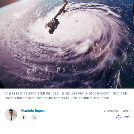
e
amente
cità
izzata,
ACCETTA
ulle
E
ioni
CONTINUA
tramite
e simili,
IMPOSTAZIONI
nte di
e la
tività per
re a
ontenuti
In passato ci sono stati dei casi in cui dei veri e propri cicloni tropicali
ti
hanno mantenuto per molto tempo la loro struttura tropicale.
 di
senza
Daniele Ingemi
25/09/2025 14:09
sto.
5 min
clic sul
 "Accetta