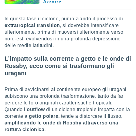
Azzorre
ioni
" o
tra
sui cookie
In questa fase il ciclone, pur iniziando il processo di
o sito
extratropical transition,
si dovrebbe intensificare
ulteriormente, prima di muoversi ulteriormente verso
nostri
nord-est, evolvendosi in una profonda depressione
delle medie latitudini.
mo il
te
L’impatto sulla corrente a getto e le onde di
ento dei
Rossby, ecco come si trasformano gli
uragani
re
ioni su
vo e/o
Prima di avvicinarsi al continente europeo gli uragani
i,
subiscono una profonda trasformazione, tanto da far
 dati
perdere le loro originali caratteristiche tropicali.
er la
Quando l’
outflow
di un ciclone tropicale impatta con la
 della
à, creare
corrente a
getto polare,
tende a distorcere il flusso,
r la
amplificando le onde di Rossby attraverso una
à
rottura ciclonica.
izzata,