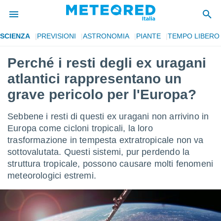
SCIENZA
PREVISIONI
ASTRONOMIA
PIANTE
TEMPO LIBERO
tiva
rivacy
Perché i resti degli ex uragani
ti di
atlantici rappresentano un
net
net)
grave pericolo per l'Europa?
i
 da
Sebbene i resti di questi ex uragani non arrivino in
nisti per
 che le
Europa come cicloni tropicali, la loro
ioni
trasformazione in tempesta extratropicale non va
iano di
sottovalutata. Questi sistemi, pur perdendo la
È
struttura tropicale, possono causare molti fenomeni
 a
meteorologici estremi.
ito Web
do le
opzioni:
 i