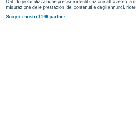
Dati di geolocalizzazione precisi e identificazione attraverso la s
misurazione delle prestazioni dei contenuti e degli annunci, ricer
Gareca
Scopri i nostri 1199 partner
I
Itau
J
Junacas
L
La Merced
N
Narvaez
P
Padcaya