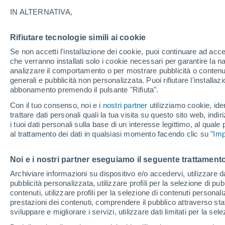
A
IN ALTERNATIVA,
Aguayrenda
Rifiutare tecnologie simili ai cookie
Se non accetti l'installazione dei cookie, puoi continuare ad acc
B
che verranno installati solo i cookie necessari per garantire la n
analizzare il comportamento o per mostrare pubblicità o contenut
Belen
generali e pubblicità non personalizzata. Puoi rifiutare l'install
abbonamento premendo il pulsante "Rifiuta".
C
Con il tuo consenso, noi e i
nostri partner
utilizziamo cookie, iden
Cajas
trattare dati personali quali la tua visita su questo sito web, indiri
i tuoi dati personali sulla base di un interesse legittimo, al quale
Calamuchita
al trattamento dei dati in qualsiasi momento facendo clic su "
Imp
Campo Pajoso
Noi e i nostri partner eseguiamo il seguente trattamento
Canasmoro
Archiviare informazioni su dispositivo e/o accedervi, utilizzare dati
pubblicità personalizzata, utilizzare profili per la selezione di pu
E
contenuti, utilizzare profili per la selezione di contenuti personal
prestazioni dei contenuti, comprendere il pubblico attraverso stat
Entre Rios
sviluppare e migliorare i servizi, utilizzare dati limitati per la sel
G