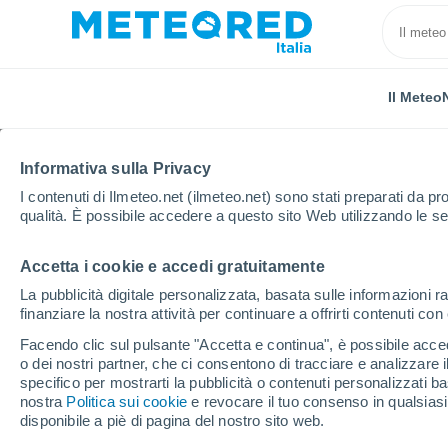
Il Meteo
Informativa sulla Privacy
I contenuti di Ilmeteo.net (ilmeteo.net) sono stati preparati da pro
qualità. È possibile accedere a questo sito Web utilizzando le se
Accetta i cookie e accedi gratuitamente
Home
Bolivia
Tarija
Località
La pubblicità digitale personalizzata, basata sulle informazioni ra
finanziare la nostra attività per continuare a offrirti contenuti co
Il tempo in tutte le local
Facendo clic sul pulsante "Accetta e continua", è possibile accede
o dei nostri partner, che ci consentono di tracciare e analizzare
Tutte le località di Tarija
specifico per mostrarti la pubblicità o contenuti personalizzati b
nostra
Politica sui cookie
e revocare il tuo consenso in qualsia
A - Y
disponibile a piè di pagina del nostro sito web.