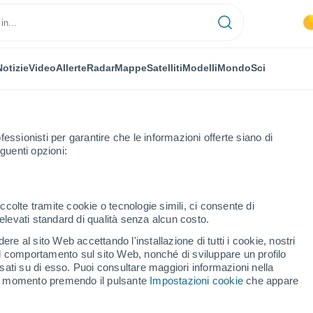
Notizie
Video
Allerte
Radar
Mappe
Satelliti
Modelli
Mondo
Sci
fessionisti per garantire che le informazioni offerte siano di
guenti opzioni:
ccolte tramite cookie o tecnologie simili, ci consente di
n elevati standard di qualità senza alcun costo.
ità di Tarija
re al sito Web accettando l'installazione di tutti i cookie, nostri
 il comportamento sul sito Web, nonché di sviluppare un profilo
asati su di esso. Puoi consultare maggiori informazioni nella
si momento premendo il pulsante
Impostazioni cookie
che appare