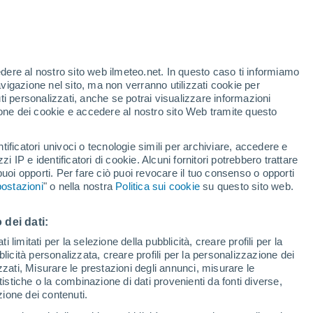
Alto de los Zarzos
edere al nostro sito web ilmeteo.net. In questo caso ti informiamo
avigazione nel sito, ma non verranno utilizzati cookie per
i personalizzati, anche se potrai visualizzare informazioni
azione dei cookie e accedere al nostro sito Web tramite questo
tificatori univoci o tecnologie simili per archiviare, accedere e
Chaguaya
zzi IP e identificatori di cookie. Alcuni fornitori potrebbero trattare
 puoi opporti. Per fare ciò puoi revocare il tuo consenso o opporti
Chiquiaca
ostazioni
" o nella nostra
Politica sui cookie
su questo sito web.
Copacabana
 dei dati:
 limitati per la selezione della pubblicità, creare profili per la
bblicità personalizzata, creare profili per la personalizzazione dei
izzati, Misurare le prestazioni degli annunci, misurare le
istiche o la combinazione di dati provenienti da fonti diverse,
ezione dei contenuti.