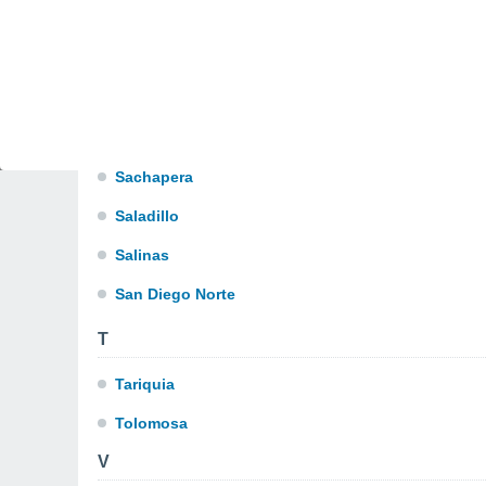
Palo Marcado
Palos Blancos
Papachajra
S
Sachapera
Saladillo
Salinas
San Diego Norte
T
Tariquia
Tolomosa
V