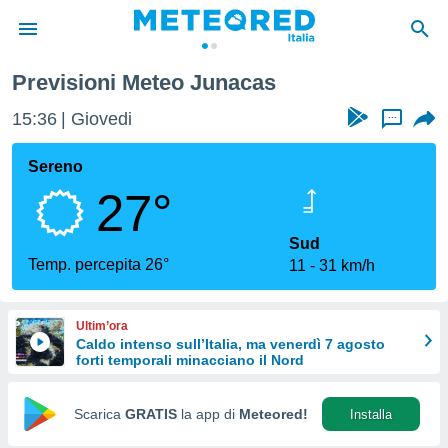
Previsioni Meteo Junacas
tiva
rivacy
15:36
Giovedi
...
ti di
net
Sereno
net)
27°
i
 da
nisti per
Sud
 che le
Temp. percepita 26°
11
31 km/h
ioni
iano di
È
Ultim’ora
Caldo intenso sull’Italia, ma venerdì 7 agosto
 a
forti temporali minacciano il Nord
ito Web
do le
opzioni:
Scarica
GRATIS
la app di
Meteored!
Installa
 i