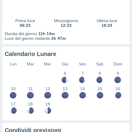
 profili
lezione
cità
izzata,
Prima luce
Mezzogiorno
Ultima luce
fili per
06:23
12:23
18:24
Durata del giorno
11h 14m
izzazione
Luce del giorno restante
2h 47m
nuti,
 profili
Calendario Lunare
lezione
uti
Lun
Mar
Mer
Gio
Ven
Sab
Dom
zzati,
 le
6
7
8
9
ni degli
 misurare
zioni dei
10
11
12
13
14
15
16
,
ere il
17
18
19
so
he o la
ione di
enienti
Condividi previsioni
diverse,