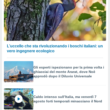
L’uccello che sta rivoluzionando i boschi italiani: un
vero ingegnere ecologico
Gli esperti ispezionano per la prima volta i
ghiacciai del monte Ararat, dove Noè
approdò dopo il Diluvio Universale
Caldo intenso sull’Italia, ma venerdì 7
agosto forti temporali minacciano il Nord