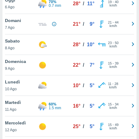
70%
a", è
19
-
40
28°
/
11°
0.7 mm
km/h
6 Ago
al sito
ettando
Domani
21
-
44
21°
/
9°
zione di
km/h
7 Ago
okie,
dei nostri
Sabato
23
-
50
che ci
28°
/
10°
km/h
8 Ago
no di
 e
e il
Domenica
15
-
39
22°
/
7°
amento
km/h
9 Ago
 Web,
i
Lunedì
11
-
28
re un
10°
/
5°
km/h
10 Ago
pecifico
arti la
Martedì
à o
60%
15
-
34
16°
/
5°
1.5 mm
km/h
i
11 Ago
zzati
 di esso.
Mercoledì
15
-
49
sultare
25°
/
5°
km/h
12 Ago
oni nella