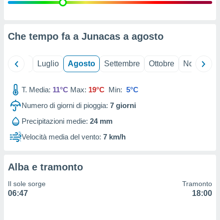
ioni
" o
tra
sui cookie
o sito
Che tempo fa a Junacas a
agosto
nostri
Giugno
Luglio
Agosto
Settembre
Ottobre
Novembre
mo il
T. Media:
11°C
Max:
19°C
Min:
5°C
te
ento dei
Numero di giorni di pioggia:
7
giorni
Precipitazioni medie:
24 mm
re
ioni su
Velocità media del vento:
7 km/h
vo e/o
i,
 dati
Alba e tramonto
er la
 della
Il sole sorge
Tramonto
à, creare
06:47
18:00
r la
à
izzata,