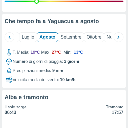
ioni
" o
tra
sui cookie
o sito
Che tempo fa a Yaguacua a
agosto
nostri
Giugno
Luglio
Agosto
Settembre
Ottobre
Novembre
mo il
T. Media:
19°C
Max:
27°C
Min:
13°C
te
ento dei
Numero di giorni di pioggia:
3
giorni
Precipitazioni medie:
9 mm
re
ioni su
Velocità media del vento:
10 km/h
vo e/o
i,
 dati
Alba e tramonto
er la
 della
Il sole sorge
Tramonto
à, creare
06:43
17:57
r la
à
izzata,