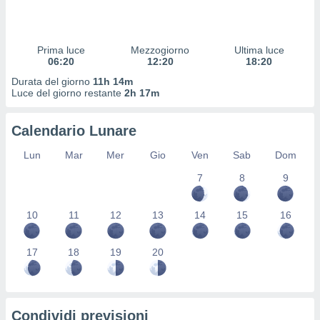
 profili
lezione
cità
izzata,
Prima luce
Mezzogiorno
Ultima luce
fili per
06:20
12:20
18:20
Durata del giorno
11h 14m
izzazione
Luce del giorno restante
2h 17m
nuti,
 profili
Calendario Lunare
lezione
uti
Lun
Mar
Mer
Gio
Ven
Sab
Dom
zzati,
 le
7
8
9
ni degli
 misurare
zioni dei
10
11
12
13
14
15
16
,
ere il
17
18
19
20
so
he o la
ione di
enienti
Condividi previsioni
diverse,