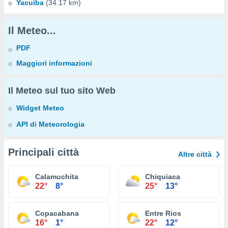
Yacuíba
(34.17 km)
Il Meteo...
PDF
Maggiori informazioni
Il Meteo sul tuo sito Web
Widget Meteo
API di Meteorologia
Principali città
Altre città
Calamuchita
Chiquiaca
22°
8°
25°
13°
Copacabana
Entre Rios
16°
1°
22°
12°