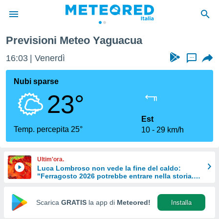
Previsioni Meteo Yaguacua
tiva
rivacy
16:03
Venerdì
...
ti di
net
Nubi sparse
net)
23°
i
 da
nisti per
Est
 che le
Temp. percepita 25°
10
29 km/h
ioni
iano di
È
Ultim'ora.
Luca Lombroso non vede la fine del caldo:
 a
"Ferragosto 2026 potrebbe entrare nella storia.
ito Web
Ecco perché."
do le
opzioni:
Scarica
GRATIS
la app di
Meteored!
Installa
 i