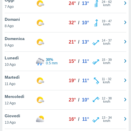
a", è
24
-
62
24°
/
13°
km/h
7 Ago
al sito
ettando
Domani
19
-
47
32°
/
10°
zione di
km/h
8 Ago
okie,
dei nostri
Domenica
14
-
37
che ci
21°
/
13°
km/h
9 Ago
no di
 e
e il
Lunedì
30%
15
-
39
15°
/
11°
amento
0.5 mm
km/h
10 Ago
 Web,
i
Martedì
11
-
32
re un
19°
/
11°
km/h
11 Ago
pecifico
arti la
Mercoledì
à o
12
-
38
23°
/
10°
km/h
i
12 Ago
zzati
 di esso.
Giovedi
13
-
34
sultare
16°
/
11°
km/h
13 Ago
oni nella