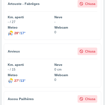
ioni
Artouste - Fabrèges
Chiusa
e
à non
izzata.
Km. aperti
Neve
utare
- / 27
-
zione dei
Meteo
Webcam
 al
0
28°
/
17°
ito Web
questo
ento
 il
Arvieux
Chiusa
Km. aperti
Neve
o
- / 15
0 cm
, noi e i
rtner
Meteo
Webcam
mo
0
27°
/
13°
tori
o
e simili
Ascou Pailhères
Chiusa
viare,