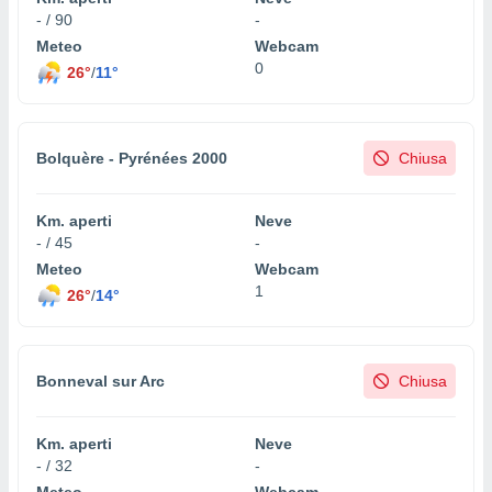
- / 90
-
Meteo
Webcam
0
26°
/
11°
Bolquère - Pyrénées 2000
Chiusa
Km. aperti
Neve
- / 45
-
Meteo
Webcam
1
26°
/
14°
Bonneval sur Arc
Chiusa
Km. aperti
Neve
- / 32
-
Meteo
Webcam