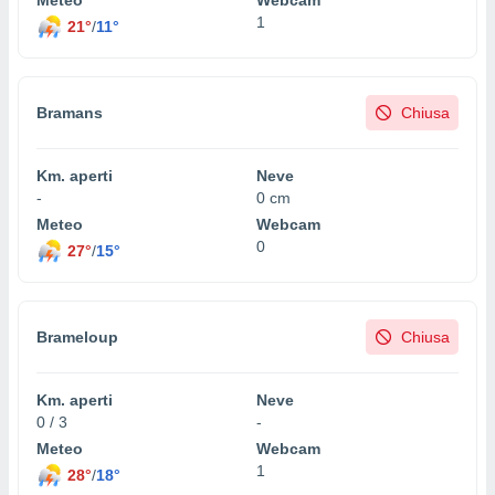
1
21°
/
11°
Bramans
Chiusa
Km. aperti
Neve
-
0 cm
Meteo
Webcam
0
27°
/
15°
Brameloup
Chiusa
Km. aperti
Neve
0 / 3
-
Meteo
Webcam
1
28°
/
18°