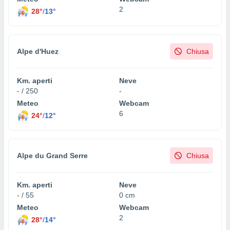
2
28°
/
13°
sui cookie
e il tuo
 in
Alpe d'Huez
Chiusa
o
 il
Km. aperti
Neve
azioni
- / 250
-
kie
Meteo
Webcam
re
6
le a piè
24°
/
12°
 del
to web.
Alpe du Grand Serre
Chiusa
ATIVA,
e
Km. aperti
Neve
gie
- / 55
0 cm
i cookie
Meteo
Webcam
2
ccetti
28°
/
14°
zione dei