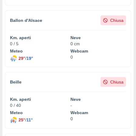
re e
e i
tilizzare
Ballon d'Alsace
Chiusa
ati per la
e dei
.
Km. aperti
Neve
0 / 5
0 cm
izzazione
Meteo
Webcam
0
29°
/
19°
azione
o la
e del
vo,
Beille
Chiusa
à e
i
zzati,
Km. aperti
Neve
one delle
0 / 40
-
ni dei
Meteo
Webcam
 e degli
0
 ricerche
25°
/
11°
ico,
di