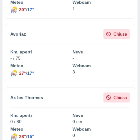
Meteo
Webcam
 profili
1
lezione
30°
/
17°
cità
izzata,
fili per
Avoriaz
Chiusa
izzazione
nuti,
 profili
Km. aperti
Neve
lezione
- / 75
-
uti
Meteo
Webcam
zzati,
3
27°
/
17°
 le
ni degli
 misurare
zioni dei
Ax les Thermes
Chiusa
,
ere il
Km. aperti
Neve
so
0 / 80
0 cm
he o la
ione di
Meteo
Webcam
enienti
0
28°
/
15°
diverse,