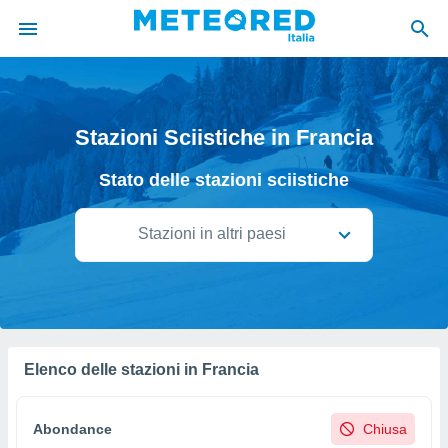
tiva
rivacy
Stazioni Sciistiche in Francia
ti di
net
Stato delle stazioni sciistiche
net)
i
 da
Stazioni in altri paesi
nisti per
 che le
ioni
iano di
È
 a
Elenco delle stazioni in Francia
ito Web
do le
opzioni:
Abondance
Chiusa
 i