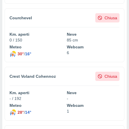
Courchevel
Chiusa
Km. aperti
Neve
0 / 150
85 cm
Meteo
Webcam
6
30°
/
16°
Crest Voland Cohennoz
Chiusa
Km. aperti
Neve
- / 192
-
Meteo
Webcam
1
28°
/
14°