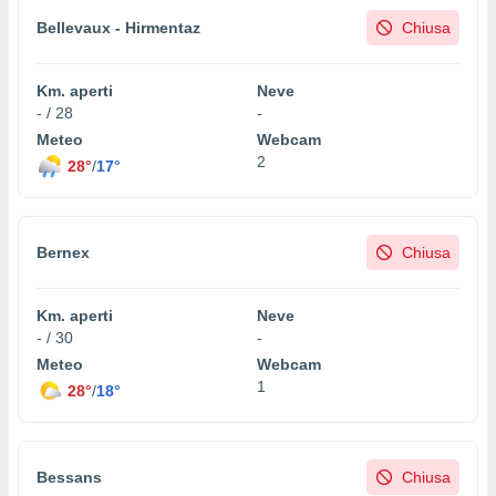
Bellevaux - Hirmentaz
Chiusa
i nostri
artner
Km. aperti
Neve
- / 28
-
Meteo
Webcam
2
28°
/
17°
Bernex
Chiusa
Km. aperti
Neve
- / 30
-
Meteo
Webcam
1
28°
/
18°
Bessans
Chiusa