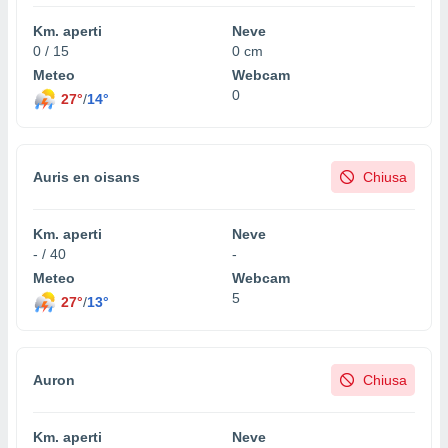
 e
ati
Km. aperti
Neve
 quali la
0 / 15
0 cm
a su
Meteo
Webcam
ito web,
0
27°
/
14°
IP e
tori di
Alcuni
ro
Auris en oisans
Chiusa
 tuoi dati
 sulla
un
Km. aperti
Neve
e
- / 40
-
, al quale
Meteo
Webcam
rti. Per
5
27°
/
13°
puoi
il tuo
o o
l
Auron
Chiusa
nto dei
ualsiasi
 facendo
Km. aperti
Neve