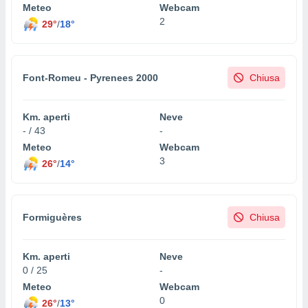
Meteo
Webcam
2
29°
/
18°
Font-Romeu - Pyrenees 2000
Chiusa
Km. aperti
Neve
- / 43
-
Meteo
Webcam
3
26°
/
14°
Formiguères
Chiusa
Km. aperti
Neve
0 / 25
-
Meteo
Webcam
0
26°
/
13°