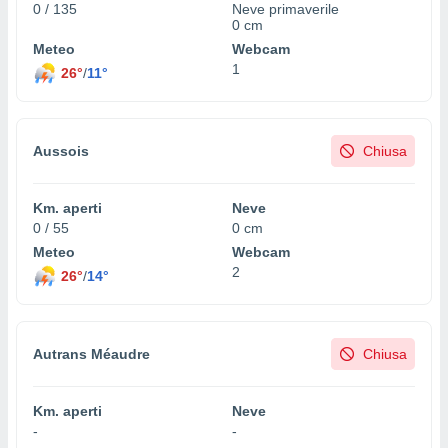
0 / 135
Neve primaverile
ioni
" o
0 cm
tra
Meteo
Webcam
sui cookie
1
o sito
26°
/
11°
nostri
Aussois
Chiusa
mo il
te
ento dei
Km. aperti
Neve
0 / 55
0 cm
re
Meteo
Webcam
ioni su
2
26°
/
14°
vo e/o
i,
 dati
er la
Autrans Méaudre
Chiusa
 della
à, creare
r la
Km. aperti
Neve
à
-
-
izzata,