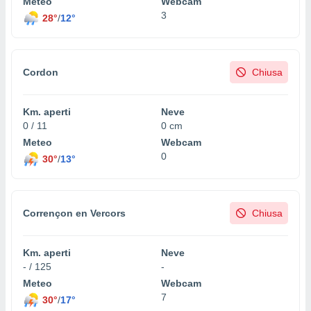
Meteo
Webcam
3
28°
/
12°
Cordon
Chiusa
Km. aperti
Neve
0 / 11
0 cm
Meteo
Webcam
0
30°
/
13°
Corrençon en Vercors
Chiusa
Km. aperti
Neve
- / 125
-
Meteo
Webcam
7
30°
/
17°