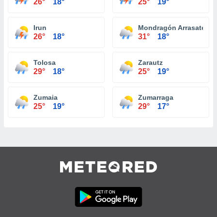
26°
18°
25°
19°
Irun
Mondragón Arrasate
26°
18°
31°
18°
Tolosa
Zarautz
29°
18°
25°
19°
Zumaia
Zumarraga
25°
19°
29°
17°