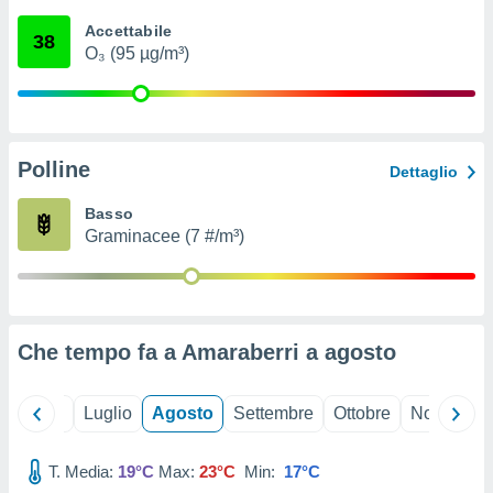
ioni
" o
Accettabile
tra
38
O₃ (95 µg/m³)
sui cookie
o sito
nostri
Polline
Dettaglio
mo il
te
Basso
ento dei
Graminacee (7 #/m³)
re
ioni su
vo e/o
i,
Che tempo fa a Amaraberri a
agosto
 dati
er la
 della
Giugno
Luglio
Agosto
Settembre
Ottobre
Novembre
à, creare
r la
à
T. Media:
19°C
Max:
23°C
Min:
17°C
izzata,