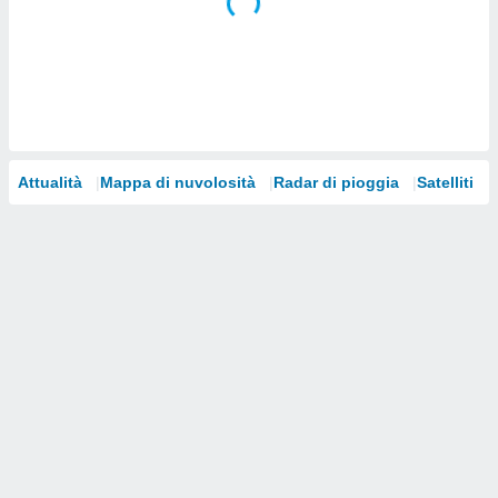
i nostri
artner
Attualità
Mappa di nuvolosità
Radar di pioggia
Satelliti