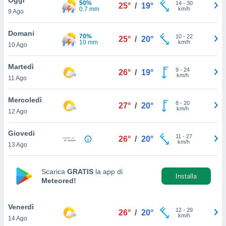
50%
a", è
14
-
30
25°
/
19°
0.7 mm
km/h
9 Ago
al sito
ettando
Domani
70%
10
-
22
25°
/
20°
zione di
10 mm
km/h
10 Ago
okie,
dei nostri
Martedì
9
-
24
che ci
26°
/
19°
km/h
11 Ago
no di
 e
e il
Mercoledì
8
-
20
27°
/
20°
amento
km/h
12 Ago
 Web,
i
Giovedi
11
-
27
re un
26°
/
20°
km/h
13 Ago
pecifico
arti la
à o
Scarica
GRATIS
la app di
i
Installa
Meteored!
zzati
 di esso.
sultare
Venerdì
12
-
29
26°
/
20°
km/h
14 Ago
oni nella