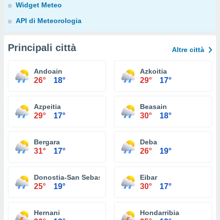
Widget Meteo
API di Meteorologia
Principali città
Altre città
Andoain
Azkoitia
26°
18°
29°
17°
Azpeitia
Beasain
29°
17°
30°
18°
Bergara
Deba
31°
17°
26°
19°
Donostia-San Sebastián
Eibar
25°
19°
30°
17°
Hernani
Hondarribia