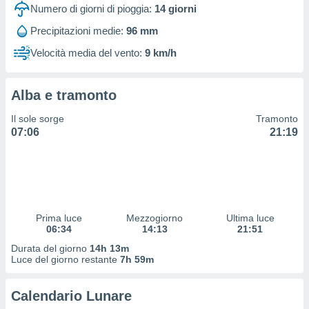
 profili
Numero di giorni di pioggia:
14
giorni
lezione
Precipitazioni medie:
96 mm
cità
izzata,
Velocità media del vento:
9 km/h
fili per
izzazione
Alba e tramonto
nuti,
 profili
Il sole sorge
Tramonto
lezione
07:06
21:19
uti
zzati,
 le
ni degli
 misurare
zioni dei
,
Prima luce
Mezzogiorno
Ultima luce
06:34
14:13
21:51
ere il
Durata del giorno
14h 13m
so
Luce del giorno restante
7h 59m
he o la
ione di
Calendario Lunare
enienti
diverse,