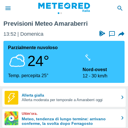
Previsioni Meteo Amaraberri
tiva
rivacy
13:52
Domenica
...
ti di
net
Parzialmente nuvoloso
net)
24°
i
 da
nisti per
Nord-ovest
 che le
Temp. percepita 25°
12
30 km/h
ioni
iano di
È
Allerta gialla
 a
Allerta moderata per temporale a Amaraberri oggi
ito Web
do le
Ultim'ora.
opzioni:
Meteo, tendenza di lungo termine: arrivano
conferme, la svolta dopo Ferragosto
 i