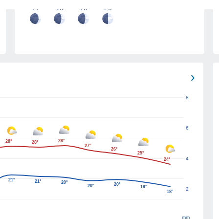
17
18
19
20
8
6
28°
28°
28°
27°
26°
25°
4
24°
21°
21°
20°
20°
20°
19°
2
18°
mm