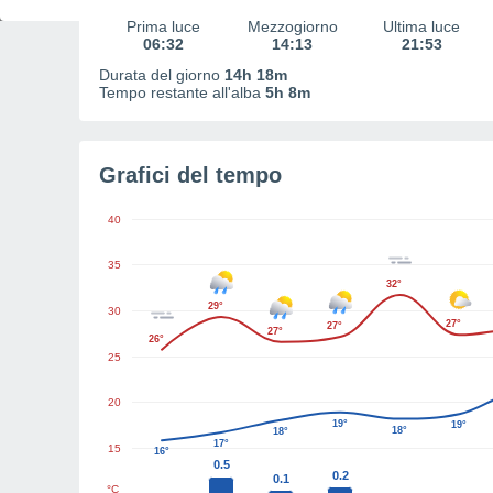
Prima luce
Mezzogiorno
Ultima luce
06:32
14:13
21:53
Durata del giorno
14h 18m
Tempo restante all'alba
5h 8m
Grafici del tempo
40
35
32°
29°
30
27°
27°
27°
26°
25
20
19°
19°
18°
18°
17°
15
16°
0.5
0.2
0.1
°C