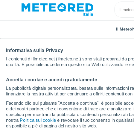
Il Meteo
Informativa sulla Privacy
I contenuti di Ilmeteo.net (ilmeteo.net) sono stati preparati da pro
qualità. È possibile accedere a questo sito Web utilizzando le se
Accetta i cookie e accedi gratuitamente
Home
Spagna
Paesi Baschi
Guipúzcoa
And
La pubblicità digitale personalizzata, basata sulle informazioni ra
finanziare la nostra attività per continuare a offrirti contenuti co
Previsioni Meteo Ando
Facendo clic sul pulsante "Accetta e continua", è possibile accede
o dei nostri partner, che ci consentono di tracciare e analizzare
01:24
Venerdì
specifico per mostrarti la pubblicità o contenuti personalizzati b
nostra
Politica sui cookie
e revocare il tuo consenso in qualsia
disponibile a piè di pagina del nostro sito web.
Nubi sparse