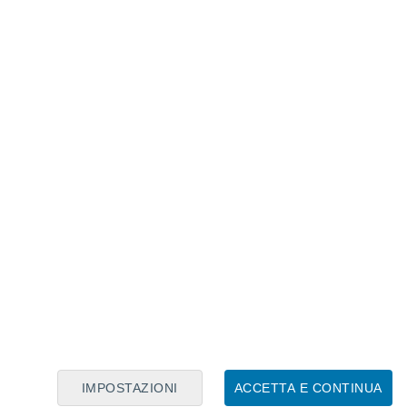
Calendario Lunare
Lun
Mar
Mer
Gio
Ven
Sab
Dom
7
8
9
10
11
12
13
14
15
16
IMPOSTAZIONI
ACCETTA E CONTINUA