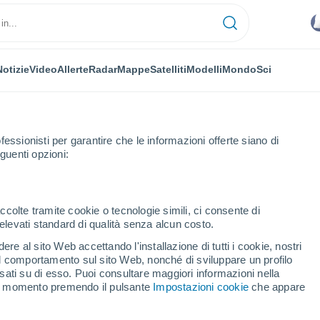
Notizie
Video
Allerte
Radar
Mappe
Satelliti
Modelli
Mondo
Sci
fessionisti per garantire che le informazioni offerte siano di
guenti opzioni:
oain
ccolte tramite cookie o tecnologie simili, ci consente di
n elevati standard di qualità senza alcun costo.
ain
re al sito Web accettando l'installazione di tutti i cookie, nostri
 il comportamento sul sito Web, nonché di sviluppare un profilo
...
asati su di esso. Puoi consultare maggiori informazioni nella
si momento premendo il pulsante
Impostazioni cookie
che appare
Per ora
Si attendono banchi di nebbia
nelle prossime ore