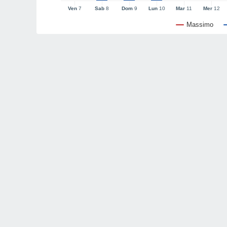
Ven
7
Sab
8
Dom
9
Lun
10
Mar
11
Mer
12
Massimo