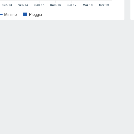
Gio
13
Ven
14
Sab
15
Dom
16
Lun
17
Mar
18
Mer
19
Minimo
Pioggia