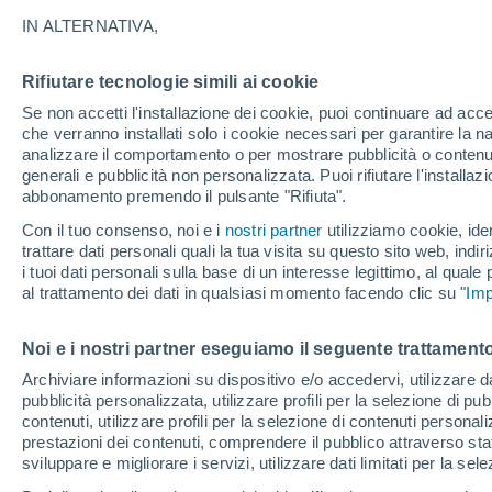
18°
IN ALTERNATIVA,
Rifiutare tecnologie simili ai cookie
Luna calan
Se non accetti l'installazione dei cookie, puoi continuare ad acc
Illuminata:
Temp. percepita 18°
che verranno installati solo i cookie necessari per garantire la n
analizzare il comportamento o per mostrare pubblicità o contenut
generali e pubblicità non personalizzata. Puoi rifiutare l'install
abbonamento premendo il pulsante "Rifiuta".
Ultim’ora
Caldo intenso sull’Italia, ma venerdì 7 agosto 
Con il tuo consenso, noi e i
nostri partner
utilizziamo cookie, iden
temporali minacciano il Nord
trattare dati personali quali la tua visita su questo sito web, indiri
i tuoi dati personali sulla base di un interesse legittimo, al quale
Il Meteo 1 - 7
Attualità
Mappa di pioggia
Radar di 
al trattamento dei dati in qualsiasi momento facendo clic su "
Imp
Noi e i nostri partner eseguiamo il seguente trattamento
Domani
Domenica
Oggi
Archiviare informazioni su dispositivo e/o accedervi, utilizzare dati
pubblicità personalizzata, utilizzare profili per la selezione di pu
8 Ago
9 Ago
7 Ago
contenuti, utilizzare profili per la selezione di contenuti personal
prestazioni dei contenuti, comprendere il pubblico attraverso stat
sviluppare e migliorare i servizi, utilizzare dati limitati per la sel
70%
50%