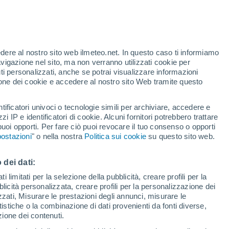
te
edere al nostro sito web ilmeteo.net. In questo caso ti informiamo
35%
avigazione nel sito, ma non verranno utilizzati cookie per
i personalizzati, anche se potrai visualizzare informazioni
azione dei cookie e accedere al nostro sito Web tramite questo
forti
tificatori univoci o tecnologie simili per archiviare, accedere e
zzi IP e identificatori di cookie. Alcuni fornitori potrebbero trattare
 puoi opporti. Per fare ciò puoi revocare il tuo consenso o opporti
pioggia
Satelliti
Modelli
ostazioni
" o nella nostra
Politica sui cookie
su questo sito web.
 dei dati:
Lunedì
Martedì
Mercoledì
Giovedi
 limitati per la selezione della pubblicità, creare profili per la
bblicità personalizzata, creare profili per la personalizzazione dei
10 Ago
11 Ago
12 Ago
13 Ago
izzati, Misurare le prestazioni degli annunci, misurare le
istiche o la combinazione di dati provenienti da fonti diverse,
ezione dei contenuti.
50%