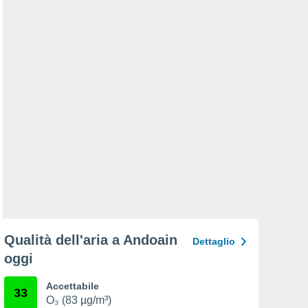
Qualità dell'aria a Andoain
Dettaglio
oggi
Accettabile
33
O₃ (83 µg/m³)