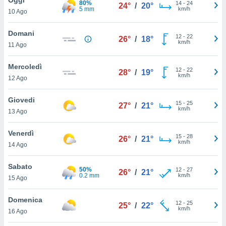
80%
a", è
14
-
24
24°
/
20°
5 mm
km/h
10 Ago
al sito
ettando
Domani
12
-
22
26°
/
18°
zione di
km/h
11 Ago
okie,
dei nostri
Mercoledì
12
-
22
che ci
28°
/
19°
km/h
12 Ago
no di
 e
e il
Giovedi
15
-
25
27°
/
21°
amento
km/h
13 Ago
 Web,
i
Venerdì
15
-
28
re un
26°
/
21°
km/h
14 Ago
pecifico
arti la
Sabato
à o
50%
12
-
27
26°
/
21°
0.2 mm
km/h
i
15 Ago
zzati
 di esso.
Domenica
12
-
25
sultare
25°
/
22°
km/h
16 Ago
oni nella