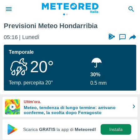
Previsioni Meteo Hondarribia
tiva
rivacy
05:16
Lunedì
...
ti di
net
Temporale
net)
20°
i
 da
nisti per
30%
 che le
Temp. percepita 20°
0.5 mm
ioni
iano di
È
Ultim'ora.
Meteo, tendenza di lungo termine: arrivano
 a
conferme, la svolta dopo Ferragosto
ito Web
do le
opzioni:
Scarica
GRATIS
la app di
Meteored!
Installa
 i