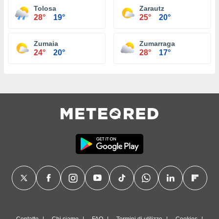
Tolosa
Zarautz
28°
19°
25°
20°
Zumaia
Zumarraga
24°
20°
28°
17°