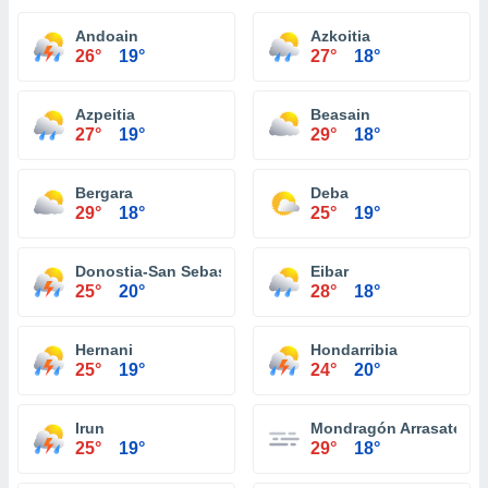
Andoain
Azkoitia
26°
19°
27°
18°
Azpeitia
Beasain
27°
19°
29°
18°
Bergara
Deba
29°
18°
25°
19°
Donostia-San Sebastián
Eibar
25°
20°
28°
18°
Hernani
Hondarribia
25°
19°
24°
20°
Irun
Mondragón Arrasate
25°
19°
29°
18°