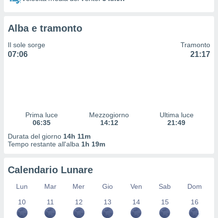
 profili
lezione
cità
Alba e tramonto
izzata,
fili per
Il sole sorge
Tramonto
07:06
21:17
izzazione
nuti,
 profili
lezione
uti
zzati,
Prima luce
Mezzogiorno
Ultima luce
 le
06:35
14:12
21:49
ni degli
 misurare
Durata del giorno
14h 11m
zioni dei
Tempo restante all'alba
1h 19m
,
ere il
Calendario Lunare
so
Lun
Mar
Mer
Gio
Ven
Sab
Dom
he o la
ione di
10
11
12
13
14
15
16
enienti
diverse,