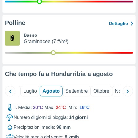
ioni
" o
tra
sui cookie
o sito
Polline
Dettaglio
Basso
nostri
Graminacee (7 #/m³)
mo il
te
ento dei
Che tempo fa a Hondarribia a
agosto
re
ioni su
vo e/o
Giugno
Luglio
Agosto
Settembre
Ottobre
Novembre
i,
 dati
er la
T. Media:
20°C
Max:
24°C
Min:
16°C
 della
Numero di giorni di pioggia:
14
giorni
à, creare
r la
Precipitazioni medie:
96 mm
à
izzata,
Velocità media del vento:
8 km/h