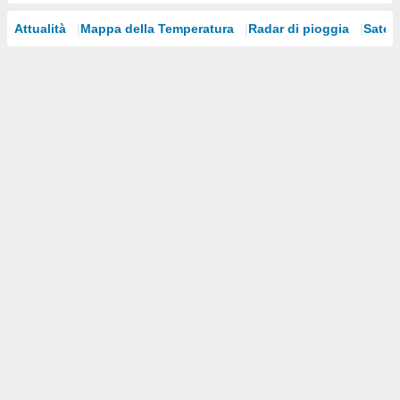
i nostri
Attualità
Mappa della Temperatura
Radar di pioggia
Satelli
artner