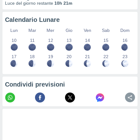
Luce del giorno restante
10h 21m
re e
e i
tilizzare
Calendario Lunare
ati per la
e dei
Lun
Mar
Mer
Gio
Ven
Sab
Dom
.
10
11
12
13
14
15
16
izzazione
17
18
19
20
21
22
23
azione
o la
e del
vo,
Condividi previsioni
à e
i
zzati,
one delle
ni dei
 e degli
 ricerche
ico,
di