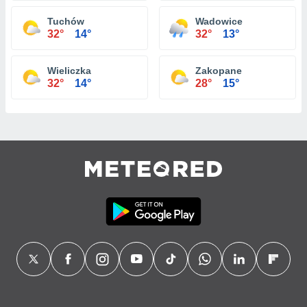
Tuchów
Wadowice
32°
14°
32°
13°
Wieliczka
Zakopane
32°
14°
28°
15°