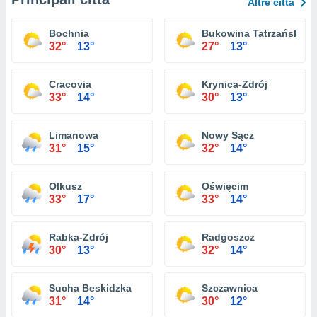
Altre città
Bochnia
Bukowina Tatrzańska
32°
13°
27°
13°
Cracovia
Krynica-Zdrój
33°
14°
30°
13°
Limanowa
Nowy Sącz
31°
15°
32°
14°
Olkusz
Oświęcim
33°
17°
33°
14°
Rabka-Zdrój
Radgoszcz
30°
13°
32°
14°
Sucha Beskidzka
Szczawnica
31°
14°
30°
12°