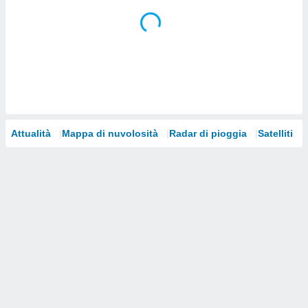
i nostri
artner
Attualità
Mappa di nuvolosità
Radar di pioggia
Satelliti