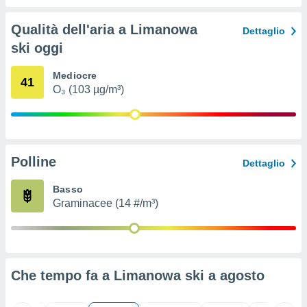
ioni
" o
tra
Qualità dell'aria a Limanowa
Dettaglio
sui cookie
ski oggi
o sito
Mediocre
41
nostri
O₃ (103 µg/m³)
mo il
te
ento dei
Polline
Dettaglio
re
ioni su
Basso
vo e/o
Graminacee (14 #/m³)
i,
 dati
er la
 della
à, creare
Che tempo fa a Limanowa ski a
agosto
r la
à
izzata,