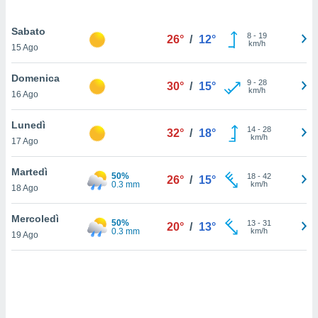
sui cookie
Sabato
8
-
19
e il tuo
26°
/
12°
km/h
15 Ago
 in
Domenica
o
9
-
28
30°
/
15°
km/h
 il
16 Ago
azioni
Lunedì
14
-
28
kie
32°
/
18°
km/h
17 Ago
re
le a piè
Martedì
 del
50%
18
-
42
26°
/
15°
0.3 mm
km/h
to web.
18 Ago
Mercoledì
50%
13
-
31
20°
/
13°
ATIVA,
0.3 mm
km/h
19 Ago
e
gie
i cookie
ccetti
zione dei