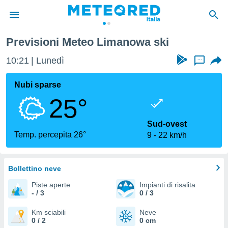
Previsioni Meteo Limanowa ski
tiva
rivacy
10:21
Lunedì
...
ti di
net
Nubi sparse
net)
25°
i
 da
nisti per
Sud-ovest
 che le
Temp. percepita 26°
9
22 km/h
ioni
iano di
È
Bollettino neve
 a
Piste aperte
Impianti di risalita
ito Web
- / 3
0 / 3
do le
opzioni:
Km sciabili
Neve
0 / 2
0 cm
 i