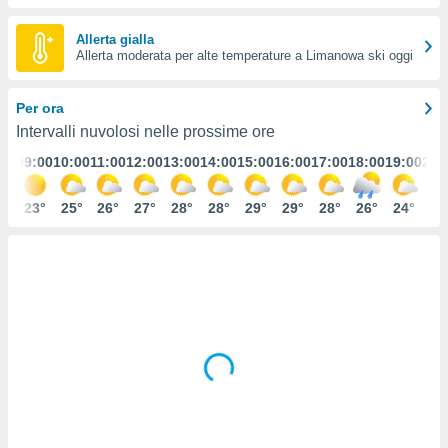
e
Allerta gialla
amente
Allerta moderata per alte temperature a Limanowa ski oggi
cità
Per ora
izzata,
ACCETTA
Intervalli nuvolosi nelle prossime ore
ulle
E
ioni
:00
09:00
10:00
11:00
12:00
13:00
14:00
15:00
16:00
17:00
18:00
19:00
20:
CONTINUA
tramite
1°
23°
25°
26°
27°
28°
28°
29°
29°
28°
26°
24°
23
e simili,
IMPOSTAZIONI
nte di
e la
tività per
re a
ontenuti
ti
 di
senza
sto.
clic sul
 "Accetta