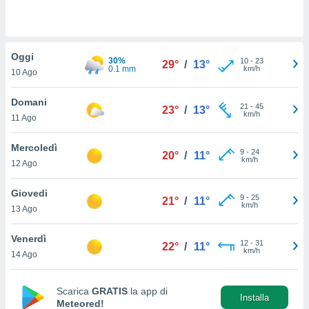
a", è
al sito
ettando
Oggi
zione di
30%
10
-
23
29°
/
13°
0.1 mm
km/h
okie,
10 Ago
dei nostri
che ci
Domani
21
-
45
23°
/
13°
no di
km/h
11 Ago
 e
e il
Mercoledì
amento
9
-
24
20°
/
11°
km/h
 Web,
12 Ago
i
re un
Giovedi
9
-
25
21°
/
11°
pecifico
km/h
13 Ago
arti la
à o
Venerdì
i
12
-
31
22°
/
11°
km/h
zzati
14 Ago
 di esso.
sultare
Scarica
GRATIS
la app di
Installa
Meteored!
oni nella