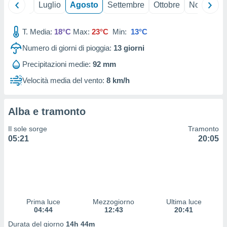
Giugno
Luglio
Agosto
Settembre
Ottobre
Novembre
 profili
lezione
cità
T. Media:
18°C
Max:
23°C
Min:
13°C
izzata,
fili per
Numero di giorni di pioggia:
13
giorni
izzazione
Precipitazioni medie:
92 mm
nuti,
Velocità media del vento:
8 km/h
 profili
lezione
uti
Alba e tramonto
zzati,
 le
Il sole sorge
Tramonto
ni degli
05:21
20:05
 misurare
zioni dei
,
ere il
so
he o la
Prima luce
Mezzogiorno
Ultima luce
ione di
04:44
12:43
20:41
enienti
Durata del giorno
14h 44m
diverse,