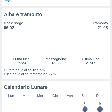
 profili
lezione
cità
Alba e tramonto
izzata,
fili per
Il sole sorge
Tramonto
06:02
21:08
izzazione
nuti,
 profili
lezione
uti
zzati,
Prima luce
Mezzogiorno
Ultima luce
 le
05:23
13:36
21:47
ni degli
 misurare
Durata del giorno
15h 5m
zioni dei
Luce del giorno restante
5h 27m
,
ere il
Calendario Lunare
so
Lun
Mar
Mer
Gio
Ven
Sab
Dom
he o la
ione di
8
9
enienti
diverse,