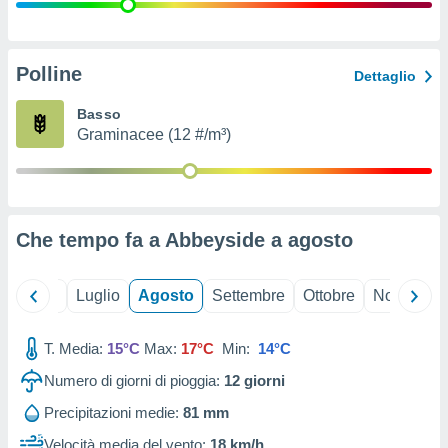
ioni
" o
tra
sui cookie
o sito
Polline
Dettaglio
Basso
nostri
Graminacee (12 #/m³)
mo il
te
ento dei
Che tempo fa a Abbeyside a
agosto
re
ioni su
vo e/o
Giugno
Luglio
Agosto
Settembre
Ottobre
Novembre
i,
 dati
er la
T. Media:
15°C
Max:
17°C
Min:
14°C
 della
Numero di giorni di pioggia:
12
giorni
à, creare
r la
Precipitazioni medie:
81 mm
à
izzata,
Velocità media del vento:
18 km/h