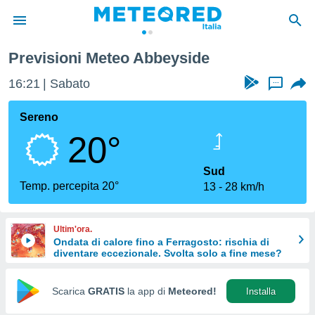
Previsioni Meteo Abbeyside
tiva
rivacy
16:21
Sabato
...
ti di
net
Sereno
net)
20°
i
 da
nisti per
Sud
 che le
Temp. percepita 20°
13
28 km/h
ioni
iano di
È
Ultim'ora.
Ondata di calore fino a Ferragosto: rischia di
 a
diventare eccezionale. Svolta solo a fine mese?
ito Web
do le
opzioni:
Scarica
GRATIS
la app di
Meteored!
Installa
 i