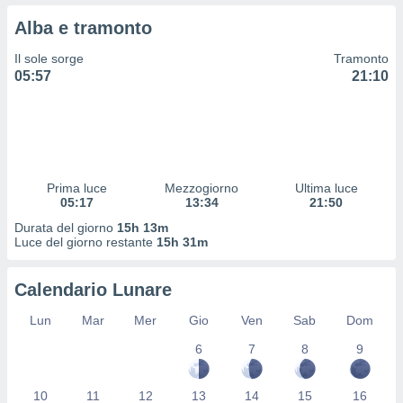
 profili
Alba e tramonto
lezione
cità
Il sole sorge
Tramonto
izzata,
05:57
21:10
fili per
izzazione
nuti,
 profili
lezione
uti
Prima luce
Mezzogiorno
Ultima luce
zzati,
05:17
13:34
21:50
 le
Durata del giorno
15h 13m
ni degli
Luce del giorno restante
15h 31m
 misurare
zioni dei
,
Calendario Lunare
ere il
Lun
Mar
Mer
Gio
Ven
Sab
Dom
so
6
7
8
9
he o la
ione di
enienti
10
11
12
13
14
15
16
diverse,