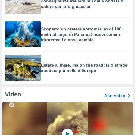
conseguenze irreversibili delle ondate di
calore sui loro ghiacciai
Scoperto un cratere sottomarino di 100
metri al largo di Panarea: nuovi camini
idrotermali e cosa cambia
Estate al mare, ma on the road: le 5 strade
costiere più belle d'Europa
Video
Altri video