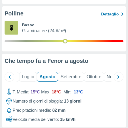
ioni
" o
tra
Polline
Dettaglio
sui cookie
o sito
Basso
Graminacee (24 #/m³)
nostri
mo il
te
ento dei
Che tempo fa a Fenor a
agosto
re
ioni su
Giugno
Luglio
Agosto
Settembre
Ottobre
Novembre
vo e/o
i,
T. Media:
15°C
Max:
18°C
Min:
13°C
 dati
er la
Numero di giorni di pioggia:
13
giorni
 della
à, creare
Precipitazioni medie:
82 mm
r la
Velocità media del vento:
15 km/h
à
izzata,