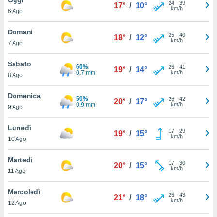
a", è
24
-
39
17°
/
10°
km/h
6 Ago
al sito
ettando
Domani
25
-
40
18°
/
12°
zione di
km/h
7 Ago
okie,
dei nostri
Sabato
60%
26
-
41
che ci
19°
/
14°
0.7 mm
km/h
8 Ago
no di
 e
e il
Domenica
50%
26
-
42
20°
/
17°
amento
0.9 mm
km/h
9 Ago
 Web,
i
Lunedì
17
-
29
re un
19°
/
15°
km/h
10 Ago
pecifico
arti la
Martedì
à o
17
-
30
20°
/
15°
km/h
i
11 Ago
zzati
 di esso.
Mercoledì
26
-
43
sultare
21°
/
18°
km/h
12 Ago
oni nella