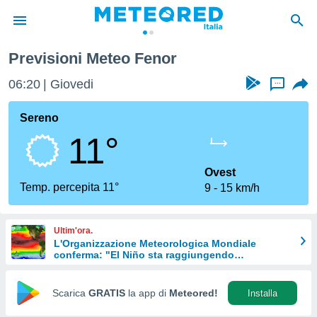
Previsioni Meteo Fenor
tiva
rivacy
06:20
Giovedi
...
ti di
net
Sereno
net)
11°
i
 da
nisti per
Ovest
 che le
Temp. percepita 11°
9
15 km/h
ioni
iano di
È
Ultim'ora.
L'Organizzazione Meteorologica Mondiale
 a
conferma: "El Niño sta raggiungendo
ito Web
un'intensità mai vista da diversi anni"
do le
opzioni:
Scarica
GRATIS
la app di
Meteored!
Installa
 i