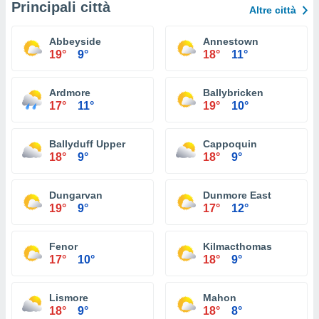
Principali città
Altre città
Abbeyside
Annestown
19°
9°
18°
11°
Ardmore
Ballybricken
17°
11°
19°
10°
Ballyduff Upper
Cappoquin
18°
9°
18°
9°
Dungarvan
Dunmore East
19°
9°
17°
12°
Fenor
Kilmacthomas
17°
10°
18°
9°
Lismore
Mahon
18°
9°
18°
8°