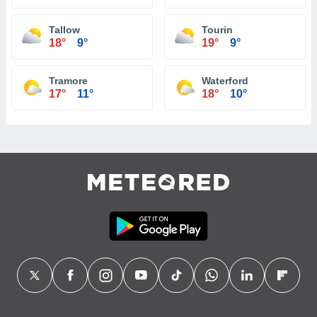
Tallow
Tourin
18°
9°
19°
9°
Tramore
Waterford
17°
11°
18°
10°