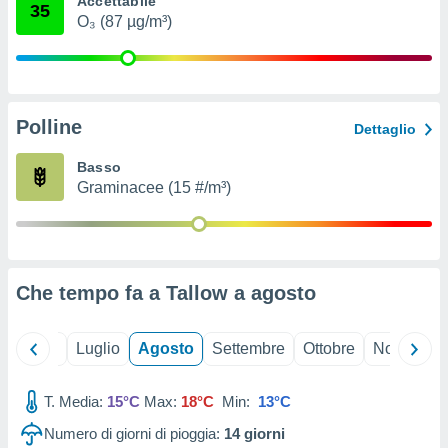
Accettabile
35
ioni
" o
O₃ (87 µg/m³)
tra
sui cookie
o sito
Polline
nostri
Dettaglio
mo il
Basso
te
Graminacee (15 #/m³)
ento dei
re
ioni su
vo e/o
Che tempo fa a Tallow a
agosto
i,
 dati
er la
Giugno
Luglio
Agosto
Settembre
Ottobre
Novembre
 della
à, creare
r la
T. Media:
15°C
Max:
18°C
Min:
13°C
à
Numero di giorni di pioggia:
14
giorni
izzata,