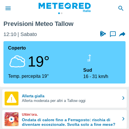
Previsioni Meteo Tallow
tiva
rivacy
12:10
Sabato
...
ti di
net
Coperto
net)
19°
i
 da
nisti per
Sud
 che le
Temp. percepita 19°
16
31 km/h
ioni
iano di
È
Allerta gialla
 a
Allerta moderata per altri a Tallow oggi
ito Web
do le
Ultim'ora.
opzioni:
Ondata di calore fino a Ferragosto: rischia di
diventare eccezionale. Svolta solo a fine mese?
 i