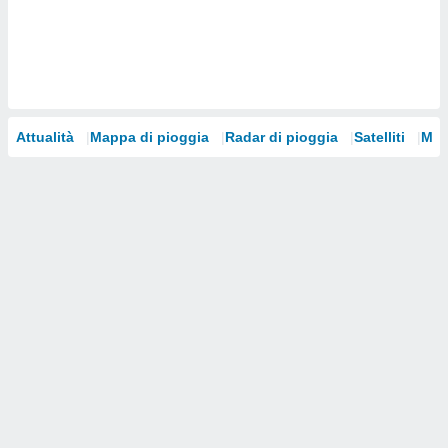
i nostri
artner
Attualità
Mappa di pioggia
Radar di pioggia
Satelliti
Mod