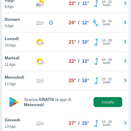
a", è
16
-
31
22°
/
11°
km/h
8 Ago
al sito
ettando
Domani
22
-
41
24°
/
12°
zione di
km/h
9 Ago
okie,
dei nostri
Lunedì
14
-
29
che ci
21°
/
10°
km/h
10 Ago
no di
 e
e il
Martedì
18
-
38
22°
/
12°
amento
km/h
11 Ago
 Web,
i
Mercoledì
15
-
31
re un
25°
/
16°
km/h
12 Ago
pecifico
arti la
à o
Scarica
GRATIS
la app di
i
Installa
Meteored!
zzati
 di esso.
sultare
Giovedi
13
-
29
27°
/
15°
km/h
13 Ago
oni nella