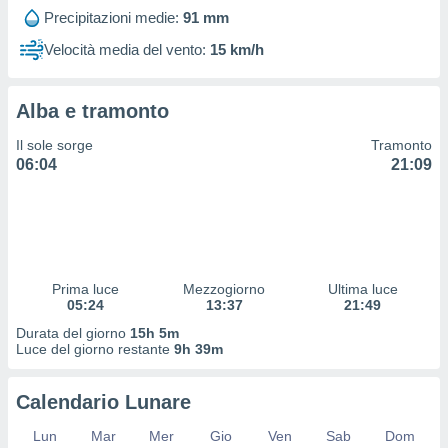
 profili
Precipitazioni medie:
91 mm
lezione
cità
Velocità media del vento:
15 km/h
izzata,
fili per
Alba e tramonto
izzazione
nuti,
Il sole sorge
Tramonto
 profili
06:04
21:09
lezione
uti
zzati,
 le
ni degli
 misurare
Prima luce
Mezzogiorno
Ultima luce
zioni dei
05:24
13:37
21:49
,
ere il
Durata del giorno
15h 5m
Luce del giorno restante
9h 39m
so
he o la
Calendario Lunare
ione di
enienti
Lun
Mar
Mer
Gio
Ven
Sab
Dom
diverse,