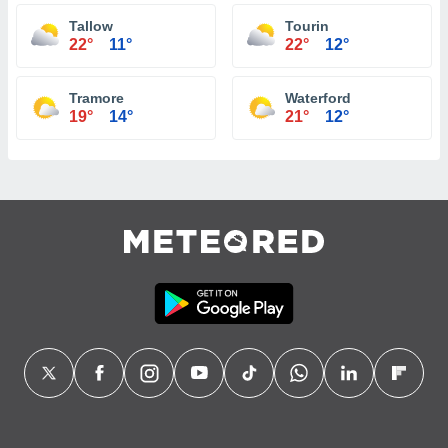
Tallow
Tourin
22°
11°
22°
12°
Tramore
Waterford
19°
14°
21°
12°