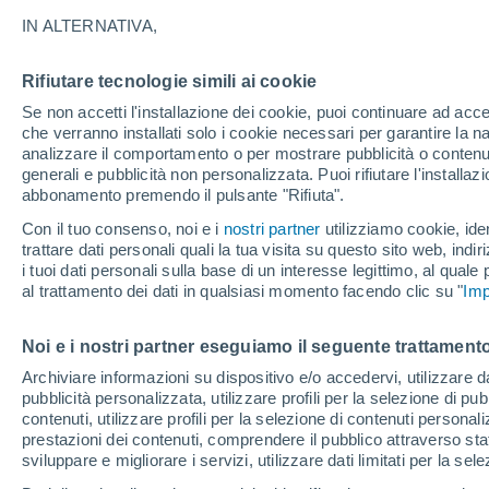
25°
IN ALTERNATIVA,
Rifiutare tecnologie simili ai cookie
Luna calan
Se non accetti l'installazione dei cookie, puoi continuare ad acc
Illuminata:
Temp. percepita 26°
che verranno installati solo i cookie necessari per garantire la n
analizzare il comportamento o per mostrare pubblicità o contenut
generali e pubblicità non personalizzata. Puoi rifiutare l'install
abbonamento premendo il pulsante "Rifiuta".
Ultim’ora
Caldo intenso sull’Italia, ma venerdì 7 agosto 
Con il tuo consenso, noi e i
nostri partner
utilizziamo cookie, iden
temporali minacciano il Nord
trattare dati personali quali la tua visita su questo sito web, indiri
i tuoi dati personali sulla base di un interesse legittimo, al quale
Il Meteo 1 - 7
Attualità
Mappa della Temperatura
R
al trattamento dei dati in qualsiasi momento facendo clic su "
Imp
Noi e i nostri partner eseguiamo il seguente trattamento
Domani
Sabato
D
Oggi
Archiviare informazioni su dispositivo e/o accedervi, utilizzare dati
pubblicità personalizzata, utilizzare profili per la selezione di pu
7 Ago
8 Ago
6 Ago
contenuti, utilizzare profili per la selezione di contenuti personal
prestazioni dei contenuti, comprendere il pubblico attraverso stat
sviluppare e migliorare i servizi, utilizzare dati limitati per la sel
50%
50%
80%