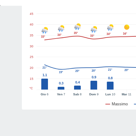
Grafici del tempo
45
40
35°
34°
34°
34°
35
33°
33°
30
25
20
21°
21°
20°
20°
20°
19°
1.1
0.9
0.8
15
0.4
0.3
°C
Gio
6
Ven
7
Sab
8
Dom
9
Lun
10
Mar
11
Massimo