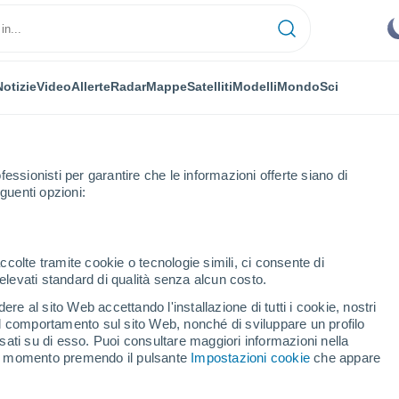
Notizie
Video
Allerte
Radar
Mappe
Satelliti
Modelli
Mondo
Sci
fessionisti per garantire che le informazioni offerte siano di
guenti opzioni:
ccolte tramite cookie o tecnologie simili, ci consente di
n elevati standard di qualità senza alcun costo.
re al sito Web accettando l'installazione di tutti i cookie, nostri
 il comportamento sul sito Web, nonché di sviluppare un profilo
...
asati su di esso. Puoi consultare maggiori informazioni nella
si momento premendo il pulsante
Impostazioni cookie
che appare
Per ora
Cielo sereno nelle prossime ore