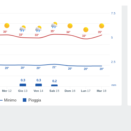
7.5
35°
35°
34°
35°
33°
33°
33°
5
2.5
21°
20°
20°
20°
20°
20°
20°
0.3
0.3
0.2
mm
Mer
12
Gio
13
Ven
14
Sab
15
Dom
16
Lun
17
Mar
18
Minimo
Pioggia