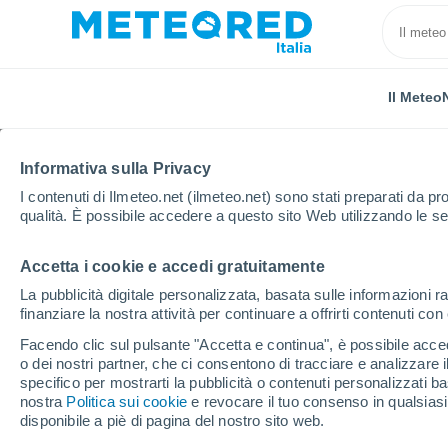
Il Meteo
Informativa sulla Privacy
I contenuti di Ilmeteo.net (ilmeteo.net) sono stati preparati da pro
qualità. È possibile accedere a questo sito Web utilizzando le se
Accetta i cookie e accedi gratuitamente
Home
Provincia di Enna
Agira
La pubblicità digitale personalizzata, basata sulle informazioni ra
finanziare la nostra attività per continuare a offrirti contenuti co
Previsioni Meteo Agira
Facendo clic sul pulsante "Accetta e continua", è possibile accede
o dei nostri partner, che ci consentono di tracciare e analizzare
22:00
Giovedi
specifico per mostrarti la pubblicità o contenuti personalizzati b
nostra
Politica sui cookie
e revocare il tuo consenso in qualsia
disponibile a piè di pagina del nostro sito web.
Cielo sereno