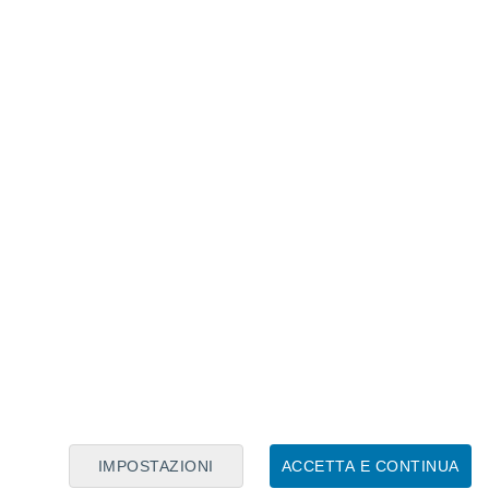
Calendario Lunare
Lun
Mar
Mer
Gio
Ven
Sab
Dom
6
7
8
9
10
11
12
13
14
15
16
17
18
19
IMPOSTAZIONI
ACCETTA E CONTINUA