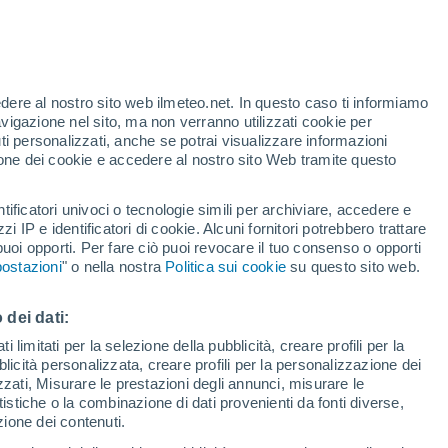
Allerta arancione
Allerta importante per alte
temperature a Agira oggi
te
edere al nostro sito web ilmeteo.net. In questo caso ti informiamo
46%
avigazione nel sito, ma non verranno utilizzati cookie per
i personalizzati, anche se potrai visualizzare informazioni
azione dei cookie e accedere al nostro sito Web tramite questo
forti
tificatori univoci o tecnologie simili per archiviare, accedere e
zzi IP e identificatori di cookie. Alcuni fornitori potrebbero trattare
 puoi opporti. Per fare ciò puoi revocare il tuo consenso o opporti
adar di pioggia
Satelliti
Modelli
ostazioni
" o nella nostra
Politica sui cookie
su questo sito web.
 dei dati:
omenica
Lunedì
Martedì
Mercoledì
 limitati per la selezione della pubblicità, creare profili per la
bblicità personalizzata, creare profili per la personalizzazione dei
9 Ago
10 Ago
11 Ago
12 Ago
izzati, Misurare le prestazioni degli annunci, misurare le
istiche o la combinazione di dati provenienti da fonti diverse,
ezione dei contenuti.
70%
60%