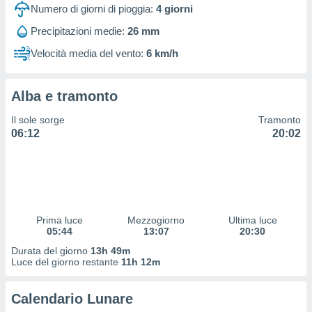
 profili
Numero di giorni di pioggia:
4
giorni
lezione
Precipitazioni medie:
26 mm
cità
izzata,
Velocità media del vento:
6 km/h
fili per
izzazione
Alba e tramonto
nuti,
 profili
Il sole sorge
Tramonto
lezione
06:12
20:02
uti
zzati,
 le
ni degli
 misurare
zioni dei
,
Prima luce
Mezzogiorno
Ultima luce
05:44
13:07
20:30
ere il
Durata del giorno
13h 49m
so
Luce del giorno restante
11h 12m
he o la
ione di
Calendario Lunare
enienti
diverse,