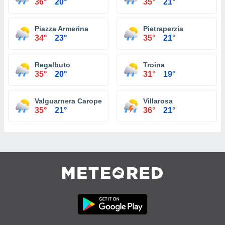
36°
20°
35°
21°
Piazza Armerina
Pietraperzia
34°
23°
35°
21°
Regalbuto
Troina
35°
20°
31°
19°
Valguarnera Caropepe
Villarosa
35°
21°
36°
21°