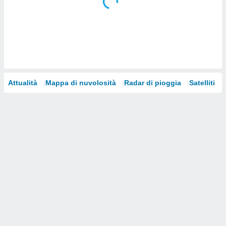
i nostri
artner
Attualità
Mappa di nuvolosità
Radar di pioggia
Satelliti