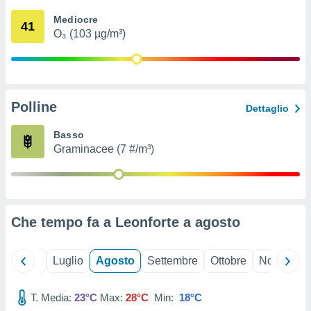
ioni
" o
Mediocre
tra
41
O₃ (103 µg/m³)
sui cookie
o sito
nostri
Polline
Dettaglio
mo il
te
Basso
ento dei
Graminacee (7 #/m³)
re
ioni su
vo e/o
i,
Che tempo fa a Leonforte a
agosto
 dati
er la
 della
Giugno
Luglio
Agosto
Settembre
Ottobre
Novembre
à, creare
r la
à
T. Media:
23°C
Max:
28°C
Min:
18°C
izzata,