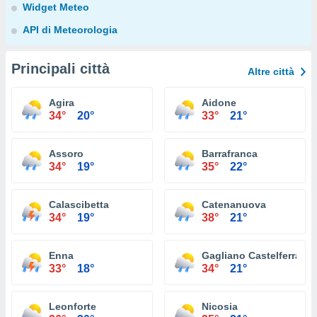
Widget Meteo
API di Meteorologia
Principali città
Altre città
Agira
Aidone
34°
20°
33°
21°
Assoro
Barrafranca
34°
19°
35°
22°
Calascibetta
Catenanuova
34°
19°
38°
21°
Enna
Gagliano Castelferrato
33°
18°
34°
21°
Leonforte
Nicosia