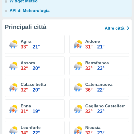
Widget Meteo
API di Meteorologia
Principali città
Altre città
Agira
Aidone
33°
21°
31°
21°
Assoro
Barrafranca
32°
20°
33°
23°
Calascibetta
Catenanuova
32°
20°
36°
22°
Enna
Gagliano Castelferrato
31°
19°
33°
23°
Leonforte
Nicosia
34°
22°
32°
23°