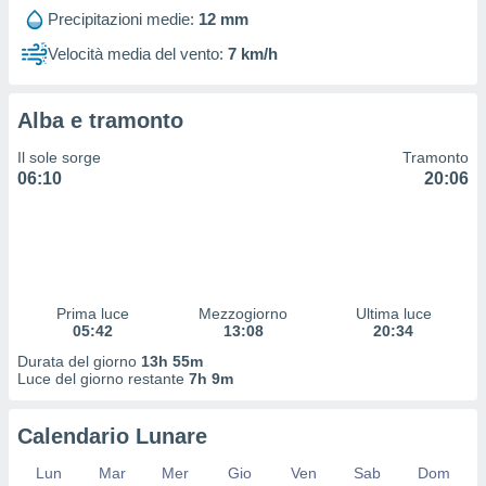
 profili
Precipitazioni medie:
12 mm
lezione
cità
Velocità media del vento:
7 km/h
izzata,
fili per
Alba e tramonto
izzazione
nuti,
Il sole sorge
Tramonto
 profili
06:10
20:06
lezione
uti
zzati,
 le
ni degli
 misurare
Prima luce
Mezzogiorno
Ultima luce
zioni dei
05:42
13:08
20:34
,
ere il
Durata del giorno
13h 55m
Luce del giorno restante
7h 9m
so
he o la
Calendario Lunare
ione di
enienti
Lun
Mar
Mer
Gio
Ven
Sab
Dom
diverse,