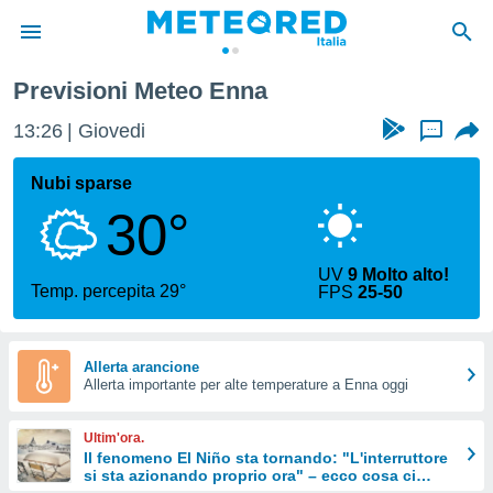
Previsioni Meteo Enna
tiva
rivacy
13:26
Giovedi
...
ti di
net
Nubi sparse
net)
30°
i
 da
nisti per
UV
9 Molto alto!
 che le
Temp. percepita 29°
FPS
25-50
ioni
iano di
È
Allerta arancione
 a
Allerta importante per alte temperature a Enna oggi
ito Web
do le
Ultim'ora.
opzioni:
Il fenomeno El Niño sta tornando: "L'interruttore
si sta azionando proprio ora" – ecco cosa ci
 i