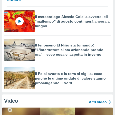
Il meteorologo Alessio Colella avverte: «Il
“maltempo” di agosto continuerà ancora a
lungo»
Il fenomeno El Niño sta tornando:
"L'interruttore si sta azionando proprio
ora" – ecco cosa ci aspetta in inverno
Il Po si svuota e la terra si sigilla: ecco
perché le ultime ondate di calore stanno
prosciugando il Nord
Video
Altri video