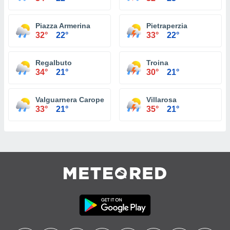
Piazza Armerina
Pietraperzia
32°
22°
33°
22°
Regalbuto
Troina
34°
21°
30°
21°
Valguarnera Caropepe
Villarosa
33°
21°
35°
21°