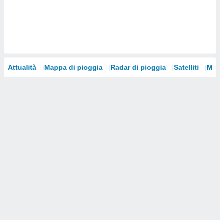
i nostri
artner
Attualità
Mappa di pioggia
Radar di pioggia
Satelliti
Mod