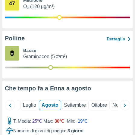
Mediocre
47
ioni
" o
O₃ (120 µg/m³)
tra
sui cookie
o sito
Polline
nostri
Dettaglio
mo il
Basso
te
Graminacee (5 #/m³)
ento dei
re
ioni su
vo e/o
Che tempo fa a Enna a
agosto
i,
 dati
er la
Giugno
Luglio
Agosto
Settembre
Ottobre
Novembre
 della
à, creare
r la
T. Media:
25°C
Max:
30°C
Min:
19°C
à
Numero di giorni di pioggia:
3
giorni
izzata,