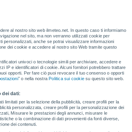
Allerta rossa
Allerta massima per alte
temperature a Pietraperzia oggi
o
edere al nostro sito web ilmeteo.net. In questo caso ti informiamo
avigazione nel sito, ma non verranno utilizzati cookie per
i personalizzati, anche se potrai visualizzare informazioni
azione dei cookie e accedere al nostro sito Web tramite questo
tificatori univoci o tecnologie simili per archiviare, accedere e
e?
zzi IP e identificatori di cookie. Alcuni fornitori potrebbero trattare
 puoi opporti. Per fare ciò puoi revocare il tuo consenso o opporti
di pioggia
Satelliti
Modelli
ostazioni
" o nella nostra
Politica sui cookie
su questo sito web.
 dei dati:
Martedì
Mercoledì
Giovedi
Venerdì
 limitati per la selezione della pubblicità, creare profili per la
bblicità personalizzata, creare profili per la personalizzazione dei
11 Ago
12 Ago
13 Ago
14 Ago
izzati, Misurare le prestazioni degli annunci, misurare le
istiche o la combinazione di dati provenienti da fonti diverse,
ezione dei contenuti.
60%
80%
90%
80%