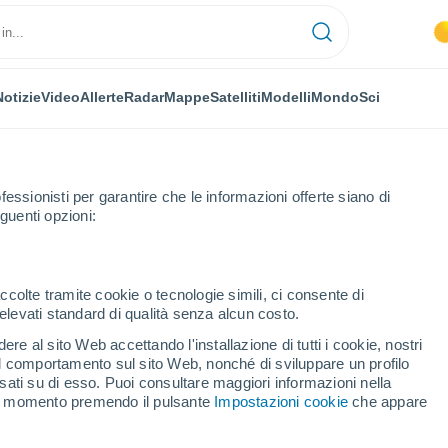
Notizie
Video
Allerte
Radar
Mappe
Satelliti
Modelli
Mondo
Sci
fessionisti per garantire che le informazioni offerte siano di
guenti opzioni:
ccolte tramite cookie o tecnologie simili, ci consente di
n elevati standard di qualità senza alcun costo.
perzia
re al sito Web accettando l'installazione di tutti i cookie, nostri
 il comportamento sul sito Web, nonché di sviluppare un profilo
...
asati su di esso. Puoi consultare maggiori informazioni nella
si momento premendo il pulsante
Impostazioni cookie
che appare
Per ora
Intervalli nuvolosi nelle prossime
ore