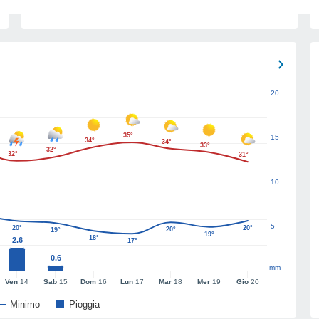
20
35°
15
34°
34°
33°
32°
32°
31°
10
5
20°
20°
20°
19°
19°
18°
2.6
17°
0.6
mm
Ven
14
Sab
15
Dom
16
Lun
17
Mar
18
Mer
19
Gio
20
Minimo
Pioggia