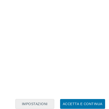
Calendario Lunare
Lun
Mar
Mer
Gio
Ven
Sab
Dom
8
9
10
11
12
13
14
15
16
17
18
19
20
21
IMPOSTAZIONI
ACCETTA E CONTINUA