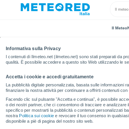
Il Meteo
Informativa sulla Privacy
I contenuti di Ilmeteo.net (ilmeteo.net) sono stati preparati da pro
qualità. È possibile accedere a questo sito Web utilizzando le se
Accetta i cookie e accedi gratuitamente
Home
Provincia di Enna
Pietraperzia
La pubblicità digitale personalizzata, basata sulle informazioni ra
finanziare la nostra attività per continuare a offrirti contenuti co
Previsioni Meteo Pietra
Facendo clic sul pulsante "Accetta e continua", è possibile accede
o dei nostri partner, che ci consentono di tracciare e analizzare
10:04
Sabato
specifico per mostrarti la pubblicità o contenuti personalizzati b
nostra
Politica sui cookie
e revocare il tuo consenso in qualsia
disponibile a piè di pagina del nostro sito web.
Sereno