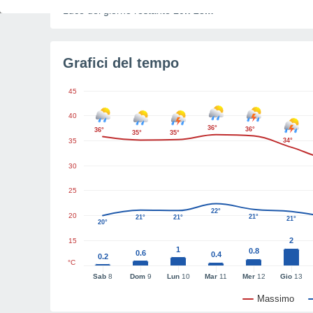
Luce del giorno restante
10h 28m
Grafici del tempo
45
40
36°
36°
36°
35°
35°
35
34°
30
25
22°
20
21°
21°
21°
21°
20°
2
15
1
0.8
0.6
0.4
0.2
°C
Sab
8
Dom
9
Lun
10
Mar
11
Mer
12
Gio
13
Massimo