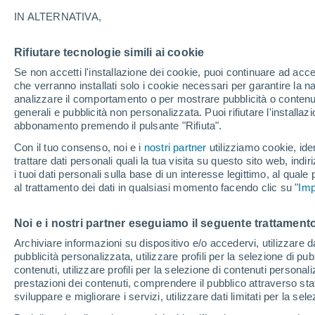
31°
IN ALTERNATIVA,
Rifiutare tecnologie simili ai cookie
UV
4 Medi
Se non accetti l'installazione dei cookie, puoi continuare ad acc
Temp. percepita 30°
FPS
6-10
che verranno installati solo i cookie necessari per garantire la n
analizzare il comportamento o per mostrare pubblicità o contenut
generali e pubblicità non personalizzata. Puoi rifiutare l'install
abbonamento premendo il pulsante "Rifiuta".
Ultim'ora.
Ondata di calore fino a Ferragosto: rischia di
Con il tuo consenso, noi e i
nostri partner
utilizziamo cookie, iden
diventare eccezionale. Svolta solo a fine mes
trattare dati personali quali la tua visita su questo sito web, indiri
i tuoi dati personali sulla base di un interesse legittimo, al quale
Il Meteo 1 - 7
Attualità
Mappa di nuvolosità
Radar 
al trattamento dei dati in qualsiasi momento facendo clic su "
Imp
Noi e i nostri partner eseguiamo il seguente trattamento
Domani
Lunedì
Oggi
Archiviare informazioni su dispositivo e/o accedervi, utilizzare dati
pubblicità personalizzata, utilizzare profili per la selezione di pu
9 Ago
10 Ago
8 Ago
contenuti, utilizzare profili per la selezione di contenuti personal
prestazioni dei contenuti, comprendere il pubblico attraverso stat
sviluppare e migliorare i servizi, utilizzare dati limitati per la sel
40%
80%
40%