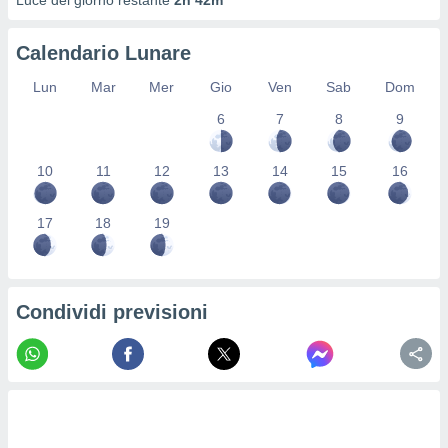
Luce del giorno restante
2h 42m
re e
e i
Calendario Lunare
tilizzare
ati per la
Lun
Mar
Mer
Gio
Ven
Sab
Dom
e dei
.
6
7
8
9
izzazione
10
11
12
13
14
15
16
azione
o la
17
18
19
e del
vo,
à e
i
Condividi previsioni
zzati,
one delle
ni dei
 e degli
 ricerche
ico,
di