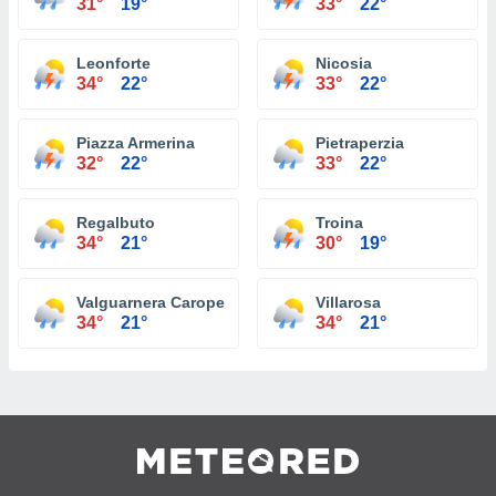
31°
19°
33°
22°
Leonforte
Nicosia
34°
22°
33°
22°
Piazza Armerina
Pietraperzia
32°
22°
33°
22°
Regalbuto
Troina
34°
21°
30°
19°
Valguarnera Caropepe
Villarosa
34°
21°
34°
21°