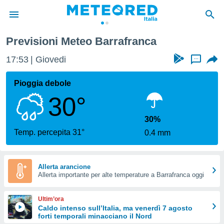
Previsioni Meteo Barrafranca
tiva
rivacy
17:53
Giovedi
...
ti di
net
Pioggia debole
net)
30°
i
 da
nisti per
30%
 che le
Temp. percepita 31°
0.4 mm
ioni
iano di
È
Allerta arancione
 a
Allerta importante per alte temperature a Barrafranca oggi
ito Web
do le
Ultim’ora
opzioni:
Caldo intenso sull’Italia, ma venerdì 7 agosto
forti temporali minacciano il Nord
 i