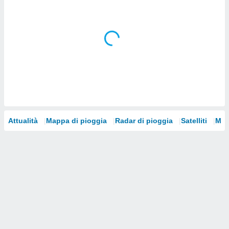
i nostri
artner
Attualità
Mappa di pioggia
Radar di pioggia
Satelliti
Mod