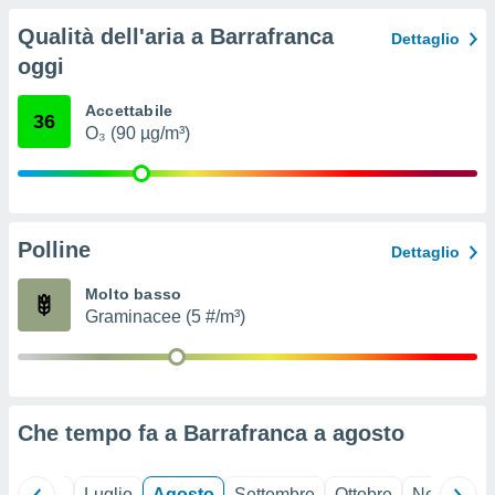
ioni
" o
Qualità dell'aria a Barrafranca
tra
Dettaglio
sui cookie
oggi
o sito
Accettabile
36
O₃ (90 µg/m³)
nostri
mo il
te
ento dei
Polline
Dettaglio
re
Molto basso
ioni su
Graminacee (5 #/m³)
vo e/o
i,
 dati
er la
 della
à, creare
Che tempo fa a Barrafranca a
agosto
r la
à
izzata,
Giugno
Luglio
Agosto
Settembre
Ottobre
Novembre