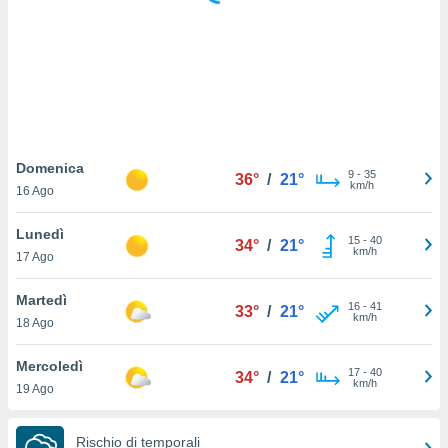
puoi
re ad
 al
ito web
et. In
aso ti
mo che
installati
okie
Domenica
9
-
35
36°
/
21°
i per
km/h
16 Ago
 la
one nel
Lunedì
15
-
40
 non
34°
/
21°
km/h
17 Ago
utilizzati
er
e il
Martedì
16
-
41
33°
/
21°
amento o
km/h
18 Ago
rare
à o
Mercoledì
17
-
40
i
34°
/
21°
km/h
19 Ago
zzati,
 potrai
are
Rischio di temporali