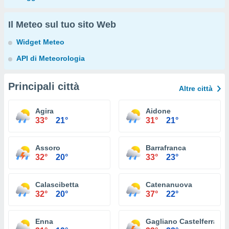
Il Meteo sul tuo sito Web
Widget Meteo
API di Meteorologia
Principali città
Altre città
Agira
Aidone
33°
21°
31°
21°
Assoro
Barrafranca
32°
20°
33°
23°
Calascibetta
Catenanuova
32°
20°
37°
22°
Enna
Gagliano Castelferrato