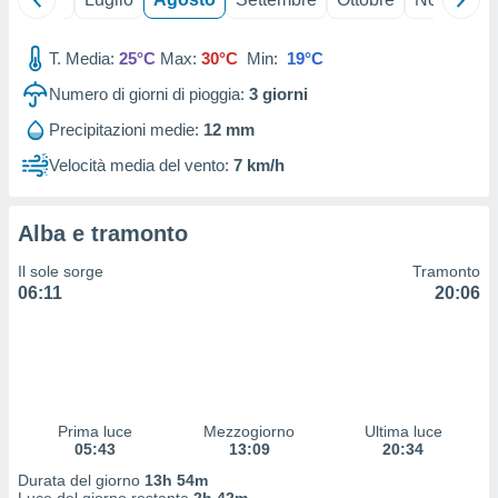
 profili
lezione
cità
T. Media:
25°C
Max:
30°C
Min:
19°C
izzata,
Numero di giorni di pioggia:
3
giorni
fili per
Precipitazioni medie:
12 mm
izzazione
nuti,
Velocità media del vento:
7 km/h
 profili
lezione
uti
Alba e tramonto
zzati,
 le
Il sole sorge
Tramonto
ni degli
06:11
20:06
 misurare
zioni dei
,
ere il
so
Prima luce
Mezzogiorno
Ultima luce
he o la
05:43
13:09
20:34
ione di
enienti
Durata del giorno
13h 54m
diverse,