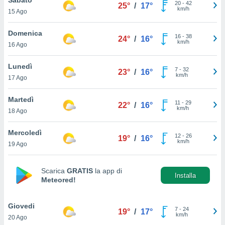
a", è
20
-
42
25°
/
17°
km/h
15 Ago
al sito
ettando
Domenica
16
-
38
24°
/
16°
zione di
km/h
16 Ago
okie,
dei nostri
Lunedì
7
-
32
che ci
23°
/
16°
km/h
17 Ago
no di
 e
e il
Martedì
11
-
29
22°
/
16°
amento
km/h
18 Ago
 Web,
i
Mercoledì
12
-
26
re un
19°
/
16°
km/h
19 Ago
pecifico
arti la
à o
Scarica
GRATIS
la app di
i
Installa
Meteored!
zzati
 di esso.
sultare
Giovedi
7
-
24
19°
/
17°
km/h
20 Ago
oni nella