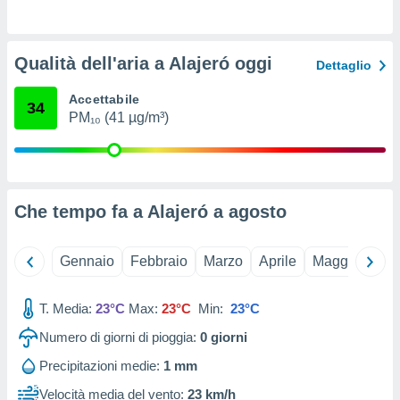
ioni
e
à non
izzata.
Qualità dell'aria a Alajeró oggi
Dettaglio
utare
zione dei
Accettabile
34
PM₁₀ (41 µg/m³)
 al
ito Web
questo
ento
 il
Che tempo fa a Alajeró a
agosto
o
Gennaio
Febbraio
Marzo
Aprile
Maggio
Giu
, noi e i
rtner
mo
T. Media:
23°C
Max:
23°C
Min:
23°C
tori
Numero di giorni di pioggia:
0
giorni
o
Precipitazioni medie:
1 mm
e simili
viare,
Velocità media del vento:
23 km/h