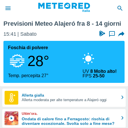
nerife
Alajeró
Prossima Settimana
Previsioni Meteo Alajeró fra 8 - 14 giorni
tiva
rivacy
15:41
Sabato
...
ti di
net
Foschia di polvere
net)
28°
i
 da
nisti per
UV
8 Molto alto!
 che le
Temp. percepita 27°
FPS
25-50
ioni
iano di
È
Allerta gialla
 a
Allerta moderata per alte temperature a Alajeró oggi
ito Web
do le
Ultim'ora.
opzioni:
Ondata di calore fino a Ferragosto: rischia di
diventare eccezionale. Svolta solo a fine mese?
 i