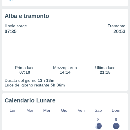
 e
ati
 quali la
Alba e tramonto
a su
ito web,
Il sole sorge
Tramonto
IP e
07:35
20:53
tori di
Alcuni
ro
 tuoi dati
 sulla
un
Prima luce
Mezzogiorno
Ultima luce
07:10
14:14
21:18
e
, al quale
Durata del giorno
13h 18m
rti. Per
Luce del giorno restante
5h 36m
puoi
il tuo
Calendario Lunare
o o
l
Lun
Mar
Mer
Gio
Ven
Sab
Dom
nto dei
ualsiasi
8
9
 facendo