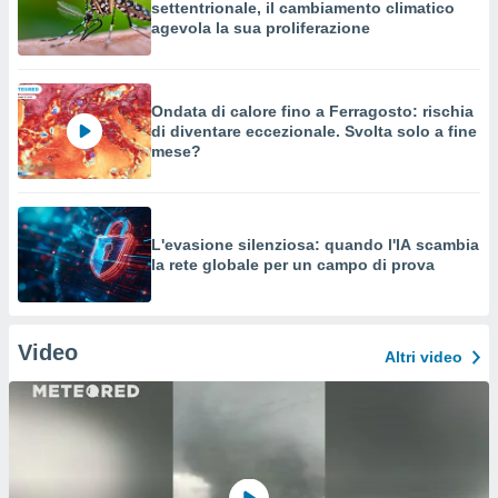
settentrionale, il cambiamento climatico
agevola la sua proliferazione
Ondata di calore fino a Ferragosto: rischia
di diventare eccezionale. Svolta solo a fine
mese?
L'evasione silenziosa: quando l'IA scambia
la rete globale per un campo di prova
Video
Altri video