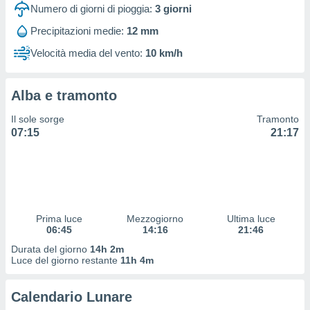
 profili
Numero di giorni di pioggia:
3
giorni
lezione
Precipitazioni medie:
12 mm
cità
izzata,
Velocità media del vento:
10 km/h
fili per
izzazione
Alba e tramonto
nuti,
 profili
Il sole sorge
Tramonto
lezione
07:15
21:17
uti
zzati,
 le
ni degli
 misurare
zioni dei
,
Prima luce
Mezzogiorno
Ultima luce
06:45
14:16
21:46
ere il
Durata del giorno
14h 2m
so
Luce del giorno restante
11h 4m
he o la
ione di
Calendario Lunare
enienti
diverse,