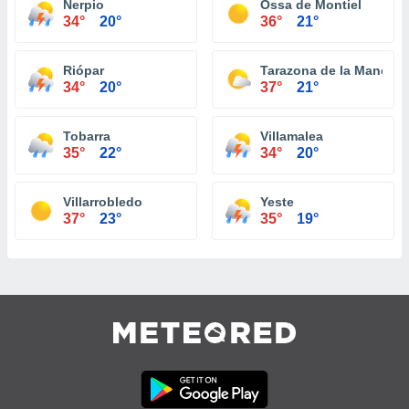
Nerpio
Ossa de Montiel
34°
20°
36°
21°
Riópar
Tarazona de la Mancha
34°
20°
37°
21°
Tobarra
Villamalea
35°
22°
34°
20°
Villarrobledo
Yeste
37°
23°
35°
19°