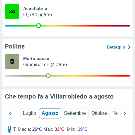
ioni
" o
Accettabile
tra
34
O₃ (84 µg/m³)
sui cookie
o sito
nostri
Polline
Dettaglio
mo il
te
Molto basso
ento dei
Graminacee (4 #/m³)
re
ioni su
vo e/o
i,
Che tempo fa a Villarrobledo a
agosto
 dati
er la
 della
Giugno
Luglio
Agosto
Settembre
Ottobre
Novembre
à, creare
r la
à
T. Media:
26°C
Max:
33°C
Min:
19°C
izzata,