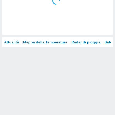
i nostri
artner
Attualità
Mappa della Temperatura
Radar di pioggia
Satelli