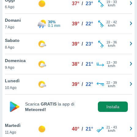
a", è
19
-
33
37°
/
23°
km/h
6 Ago
al sito
ettando
Domani
30%
22
-
42
39°
/
22°
zione di
0.1 mm
km/h
7 Ago
okie,
dei nostri
Sabato
19
-
36
che ci
39°
/
23°
km/h
8 Ago
no di
 e
e il
Domenica
13
-
30
38°
/
21°
amento
km/h
9 Ago
 Web,
i
Lunedì
22
-
39
re un
39°
/
22°
km/h
10 Ago
pecifico
arti la
à o
Scarica
GRATIS
la app di
i
Installa
Meteored!
zzati
 di esso.
sultare
Martedì
21
-
43
40°
/
21°
km/h
11 Ago
oni nella