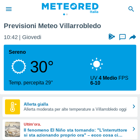
Villarrobledo
Previsioni Meteo Villarrobledo
tiva
rivacy
10:42
Giovedi
...
ti di
net
Sereno
net)
30°
i
 da
nisti per
UV
4 Medio
FPS
 che le
Temp. percepita 29°
6-10
ioni
iano di
È
Allerta gialla
 a
Allerta moderata per alte temperature a Villarrobledo oggi
ito Web
do le
Ultim'ora.
opzioni:
Il fenomeno El Niño sta tornando: "L'interruttore
si sta azionando proprio ora" – ecco cosa ci
 i