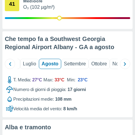
Mediocre
41
ioni
" o
O₃ (102 µg/m³)
tra
sui cookie
o sito
Che tempo fa a Southwest Georgia
nostri
Regional Airport Albany - GA a
agosto
mo il
te
ento dei
Giugno
Luglio
Agosto
Settembre
Ottobre
Novembre
re
T. Media:
27°C
Max:
33°C
Min:
23°C
ioni su
vo e/o
Numero di giorni di pioggia:
17
giorni
i,
 dati
Precipitazioni medie:
108 mm
er la
Velocità media del vento:
8 km/h
 della
à, creare
r la
Alba e tramonto
à
izzata,