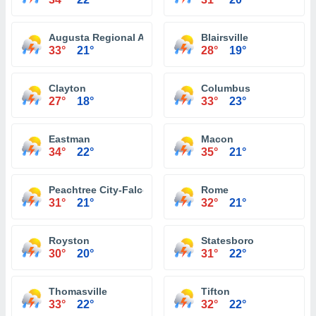
Augusta Regional Airport
Blairsville
33°
21°
28°
19°
Clayton
Columbus
27°
18°
33°
23°
Eastman
Macon
34°
22°
35°
21°
Peachtree City-Falcon Field Atlanta
Rome
31°
21°
32°
21°
Royston
Statesboro
30°
20°
31°
22°
Thomasville
Tifton
33°
22°
32°
22°