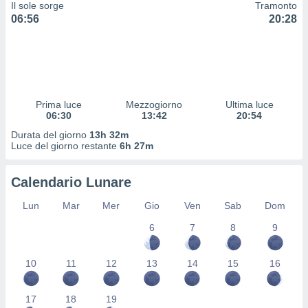
Il sole sorge
Tramonto
 profili
06:56
20:28
lezione
cità
izzata,
fili per
izzazione
nuti,
Prima luce
Mezzogiorno
Ultima luce
 profili
06:30
13:42
20:54
lezione
Durata del giorno
13h 32m
uti
Luce del giorno restante
6h 27m
zzati,
 le
ni degli
Calendario Lunare
 misurare
zioni dei
Lun
Mar
Mer
Gio
Ven
Sab
Dom
,
6
7
8
9
ere il
so
10
11
12
13
14
15
16
he o la
ione di
enienti
17
18
19
diverse,