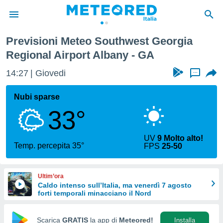
ional Airport Albany
Previsioni Meteo Southwest Georgia
tiva
Regional Airport Albany - GA
rivacy
ti di
14:27
Giovedi
...
net
net)
Nubi sparse
i
 da
33°
nisti per
 che le
ioni
UV
9 Molto alto!
Temp. percepita 35°
iano di
FPS
25-50
È
 a
Ultim’ora
ito Web
Caldo intenso sull’Italia, ma venerdì 7 agosto
do le
forti temporali minacciano il Nord
opzioni:
Scarica
GRATIS
la app di
Meteored!
Installa
 i