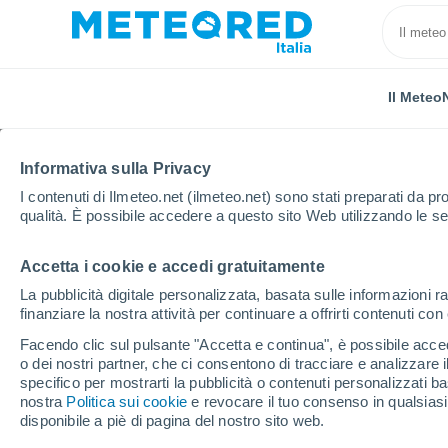
Il Meteo
Informativa sulla Privacy
I contenuti di Ilmeteo.net (ilmeteo.net) sono stati preparati da pro
qualità. È possibile accedere a questo sito Web utilizzando le se
Accetta i cookie e accedi gratuitamente
Home
Stati Uniti
Stato della Georgia
Albany
La pubblicità digitale personalizzata, basata sulle informazioni ra
finanziare la nostra attività per continuare a offrirti contenuti co
Previsioni Meteo Alban
Facendo clic sul pulsante "Accetta e continua", è possibile accede
o dei nostri partner, che ci consentono di tracciare e analizzare
13:06
Venerdì
specifico per mostrarti la pubblicità o contenuti personalizzati b
nostra
Politica sui cookie
e revocare il tuo consenso in qualsia
disponibile a piè di pagina del nostro sito web.
Nubi sparse