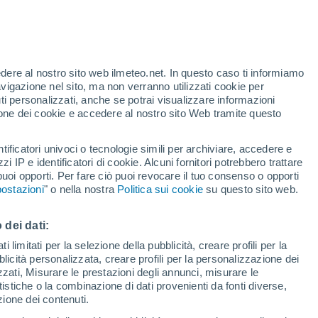
 alto!
edere al nostro sito web ilmeteo.net. In questo caso ti informiamo
avigazione nel sito, ma non verranno utilizzati cookie per
i personalizzati, anche se potrai visualizzare informazioni
azione dei cookie e accedere al nostro sito Web tramite questo
tificatori univoci o tecnologie simili per archiviare, accedere e
.
zzi IP e identificatori di cookie. Alcuni fornitori potrebbero trattare
 puoi opporti. Per fare ciò puoi revocare il tuo consenso o opporti
di pioggia
Satelliti
Modelli
ostazioni
" o nella nostra
Politica sui cookie
su questo sito web.
 dei dati:
Lunedì
Martedì
Mercoledì
Giovedi
 limitati per la selezione della pubblicità, creare profili per la
bblicità personalizzata, creare profili per la personalizzazione dei
10 Ago
11 Ago
12 Ago
13 Ago
izzati, Misurare le prestazioni degli annunci, misurare le
istiche o la combinazione di dati provenienti da fonti diverse,
ezione dei contenuti.
80%
80%
80%
80%