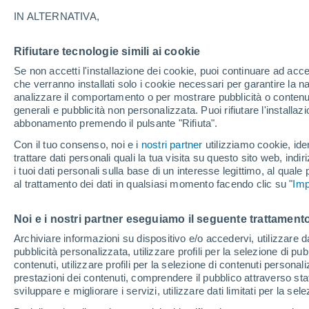
31°
IN ALTERNATIVA,
Rifiutare tecnologie simili ai cookie
UV
8 Molto
Se non accetti l'installazione dei cookie, puoi continuare ad acc
Temp. percepita 33°
FPS
25-50
che verranno installati solo i cookie necessari per garantire la n
analizzare il comportamento o per mostrare pubblicità o contenut
generali e pubblicità non personalizzata. Puoi rifiutare l'install
abbonamento premendo il pulsante "Rifiuta".
Ultim'ora.
Luca Lombroso non vede la fine del caldo:
Con il tuo consenso, noi e i
nostri partner
utilizziamo cookie, iden
"Ferragosto 2026 potrebbe entrare nella storia
trattare dati personali quali la tua visita su questo sito web, indiri
Ecco perché."
i tuoi dati personali sulla base di un interesse legittimo, al quale
Il Meteo 1 - 7
Attualità
Mappa di nuvolosità
Radar 
al trattamento dei dati in qualsiasi momento facendo clic su "
Imp
Noi e i nostri partner eseguiamo il seguente trattamento
Domani
Domenica
Oggi
Archiviare informazioni su dispositivo e/o accedervi, utilizzare dati
pubblicità personalizzata, utilizzare profili per la selezione di pu
8 Ago
9 Ago
7 Ago
contenuti, utilizzare profili per la selezione di contenuti personal
prestazioni dei contenuti, comprendere il pubblico attraverso stat
sviluppare e migliorare i servizi, utilizzare dati limitati per la sel
80%
80%