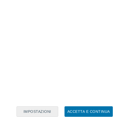
Calendario Lunare
Lun
Mar
Mer
Gio
Ven
Sab
Dom
7
8
9
10
11
12
13
14
15
16
17
18
19
20
IMPOSTAZIONI
ACCETTA E CONTINUA