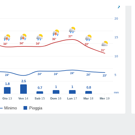
20
37°
15
36°
34°
34°
34°
33°
31°
10
24°
24°
24°
24°
5
24°
23°
2.5
1.8
1
1
0.8
0.7
mm
Gio
13
Ven
14
Sab
15
Dom
16
Lun
17
Mar
18
Mer
19
Minimo
Pioggia