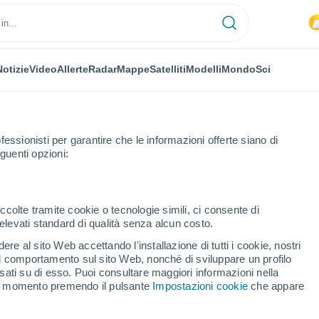
Notizie
Video
Allerte
Radar
Mappe
Satelliti
Modelli
Mondo
Sci
fessionisti per garantire che le informazioni offerte siano di
guenti opzioni:
ccolte tramite cookie o tecnologie simili, ci consente di
n elevati standard di qualità senza alcun costo.
y - GA
re al sito Web accettando l'installazione di tutti i cookie, nostri
 il comportamento sul sito Web, nonché di sviluppare un profilo
...
asati su di esso. Puoi consultare maggiori informazioni nella
si momento premendo il pulsante
Impostazioni cookie
che appare
Per ora
Caldo umido afoso nelle
prossime ore