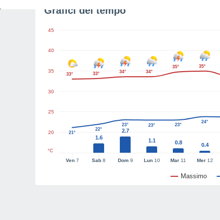
Grafici del tempo
45
40
35°
35°
35
34°
34°
33°
33°
30
25
24°
23°
23°
23°
22°
2.7
20
21°
1.6
1.1
0.8
0.4
°C
Ven
7
Sab
8
Dom
9
Lun
10
Mar
11
Mer
12
Massimo