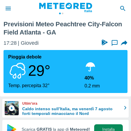
Field Atlanta
Previsioni Meteo Peachtree City-Falcon
tiva
Field Atlanta - GA
rivacy
ti di
17:28
Giovedi
...
net
net)
Pioggia debole
i
 da
29°
nisti per
 che le
40%
ioni
Temp. percepita 32°
iano di
0.2 mm
È
 a
Ultim’ora
ito Web
Caldo intenso sull’Italia, ma venerdì 7 agosto
do le
forti temporali minacciano il Nord
opzioni:
Scarica
GRATIS
la app di
Meteored!
Installa
 i