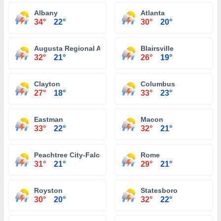
Albany
Atlanta
34°
22°
30°
20°
Augusta Regional Airport
Blairsville
32°
21°
26°
19°
Clayton
Columbus
27°
18°
33°
23°
Eastman
Macon
33°
22°
32°
21°
Peachtree City-Falcon Field Atlanta
Rome
31°
21°
29°
21°
Royston
Statesboro
30°
20°
32°
22°