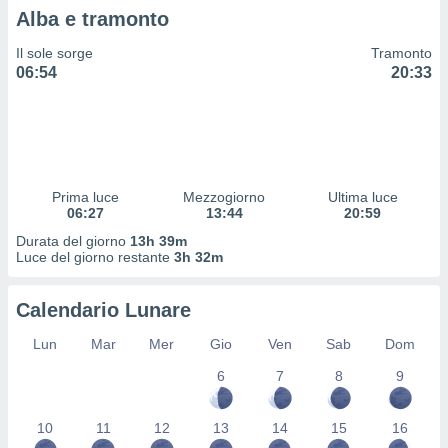
 profili
Alba e tramonto
lezione
cità
Il sole sorge
Tramonto
izzata,
06:54
20:33
fili per
izzazione
nuti,
 profili
lezione
Prima luce
Mezzogiorno
Ultima luce
uti
06:27
13:44
20:59
zzati,
 le
Durata del giorno
13h 39m
ni degli
Luce del giorno restante
3h 32m
 misurare
zioni dei
Calendario Lunare
,
ere il
Lun
Mar
Mer
Gio
Ven
Sab
Dom
so
6
7
8
9
he o la
ione di
enienti
10
11
12
13
14
15
16
diverse,