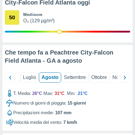
City-Falcon Field Atlanta oggi
ioni
" o
tra
Mediocre
sui cookie
50
O₃ (129 µg/m³)
o sito
nostri
mo il
Che tempo fa a Peachtree City-Falcon
te
Field Atlanta - GA a
agosto
ento dei
re
Giugno
Luglio
Agosto
Settembre
Ottobre
Novembre
ioni su
vo e/o
i,
T. Media:
26°C
Max:
31°C
Min:
21°C
 dati
Numero di giorni di pioggia:
15
giorni
er la
 della
Precipitazioni medie:
107 mm
à, creare
r la
Velocità media del vento:
7 km/h
à
izzata,