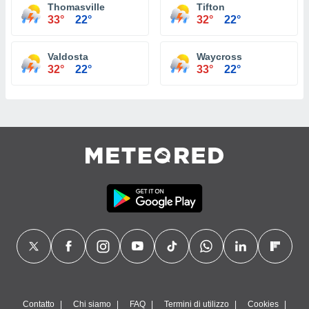
Thomasville
Tifton
33°
22°
32°
22°
Valdosta
Waycross
32°
22°
33°
22°
Contatto
Chi siamo
FAQ
Termini di utilizzo
Cookies