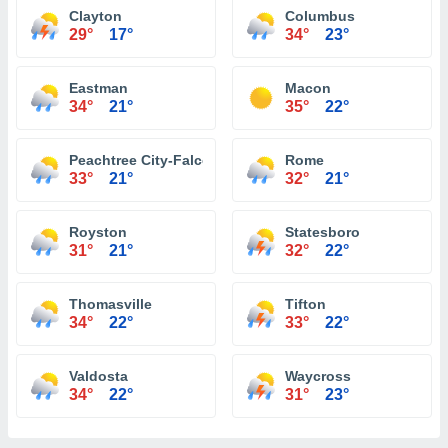
Clayton
Columbus
29°
17°
34°
23°
Eastman
Macon
34°
21°
35°
22°
Peachtree City-Falcon Field Atlanta
Rome
33°
21°
32°
21°
Royston
Statesboro
31°
21°
32°
22°
Thomasville
Tifton
34°
22°
33°
22°
Valdosta
Waycross
34°
22°
31°
23°