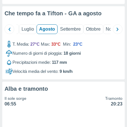
ioni
" o
tra
Che tempo fa a Tifton - GA a
agosto
sui cookie
o sito
Giugno
Luglio
Agosto
Settembre
Ottobre
Novembre
nostri
T. Media:
27°C
Max:
33°C
Min:
23°C
mo il
te
Numero di giorni di pioggia:
18
giorni
ento dei
Precipitazioni medie:
117 mm
re
Velocità media del vento:
9 km/h
ioni su
vo e/o
i,
Alba e tramonto
 dati
er la
Il sole sorge
Tramonto
 della
06:55
20:23
à, creare
r la
à
izzata,