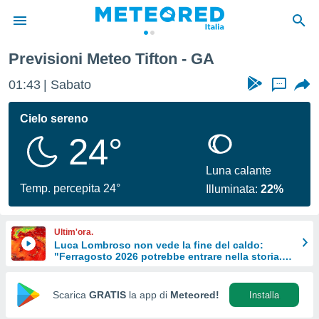
Previsioni Meteo Tifton - GA
tiva
rivacy
01:43
Sabato
...
ti di
net
Cielo sereno
net)
24°
i
 da
nisti per
Luna calante
 che le
Temp. percepita 24°
Illuminata:
22%
ioni
iano di
È
Ultim'ora.
Luca Lombroso non vede la fine del caldo:
 a
"Ferragosto 2026 potrebbe entrare nella storia.
ito Web
Ecco perché."
do le
opzioni:
Scarica
GRATIS
la app di
Meteored!
Installa
 i