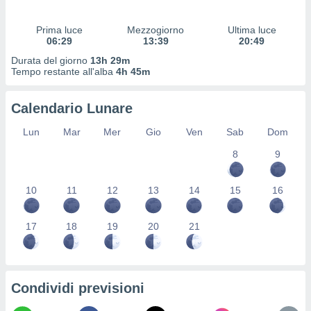
 profili
lezione
Prima luce
Mezzogiorno
Ultima luce
cità
06:29
13:39
20:49
izzata,
fili per
Durata del giorno
13h 29m
Tempo restante all'alba
4h 45m
izzazione
nuti,
Calendario Lunare
 profili
lezione
Lun
Mar
Mer
Gio
Ven
Sab
Dom
uti
zzati,
8
9
 le
ni degli
10
11
12
13
14
15
16
 misurare
zioni dei
,
17
18
19
20
21
ere il
so
he o la
ione di
Condividi previsioni
enienti
diverse,