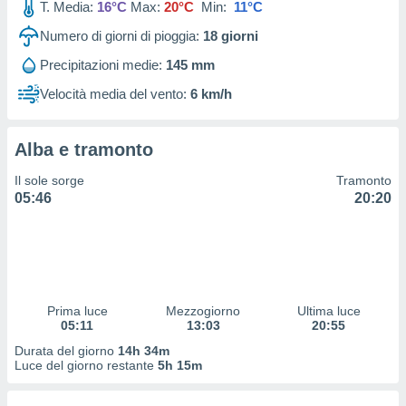
T. Media:
16°C
Max:
20°C
Min:
11°C
 profili
lezione
Numero di giorni di pioggia:
18
giorni
cità
izzata,
Precipitazioni medie:
145 mm
fili per
Velocità media del vento:
6 km/h
izzazione
nuti,
 profili
Alba e tramonto
lezione
Il sole sorge
Tramonto
uti
05:46
20:20
zzati,
 le
ni degli
 misurare
zioni dei
,
ere il
Prima luce
Mezzogiorno
Ultima luce
05:11
13:03
20:55
so
Durata del giorno
14h 34m
he o la
Luce del giorno restante
5h 15m
ione di
enienti
diverse,