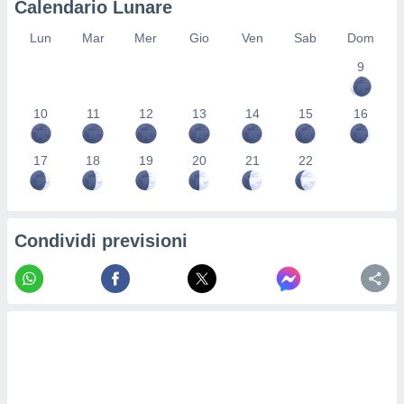
Calendario Lunare
re e
e i
Lun
Mar
Mer
Gio
Ven
Sab
Dom
tilizzare
9
ati per la
e dei
.
10
11
12
13
14
15
16
izzazione
17
18
19
20
21
22
azione
o la
e del
vo,
Condividi previsioni
à e
i
zzati,
one delle
ni dei
 e degli
 ricerche
ico,
di