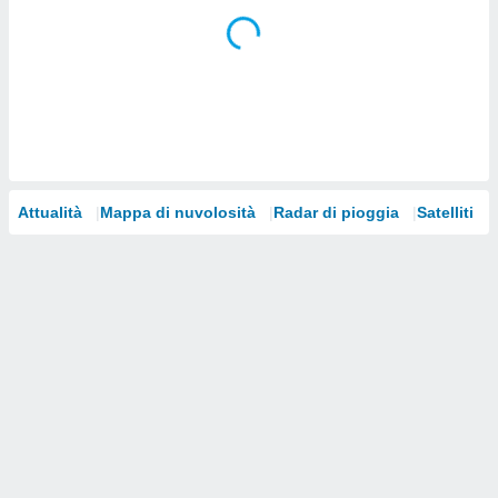
i nostri
artner
Attualità
Mappa di nuvolosità
Radar di pioggia
Satelliti