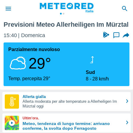
Previsioni Meteo Allerheiligen Im Mürztal
tiva
rivacy
15:40
Domenica
...
ti di
net
Parzialmente nuvoloso
net)
29°
i
 da
nisti per
Sud
 che le
Temp. percepita 29°
8
28 km/h
ioni
iano di
È
Allerta gialla
Allerta moderata per alte temperature a Allerheiligen Im
 a
Mürztal oggi
ito Web
do le
Ultim'ora.
opzioni:
Meteo, tendenza di lungo termine: arrivano
conferme, la svolta dopo Ferragosto
 i