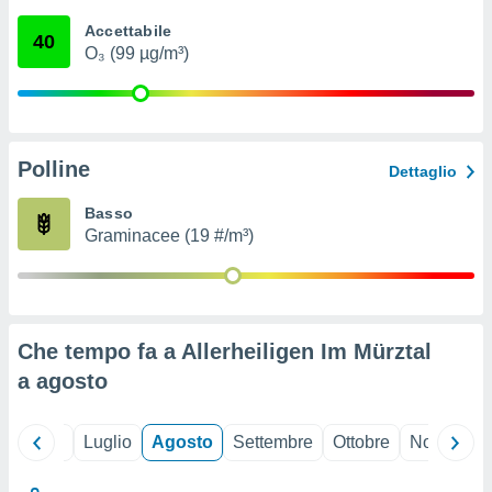
ioni
" o
Accettabile
tra
40
O₃ (99 µg/m³)
sui cookie
o sito
nostri
Polline
Dettaglio
mo il
te
Basso
ento dei
Graminacee (19 #/m³)
re
ioni su
vo e/o
i,
Che tempo fa a Allerheiligen Im Mürztal
 dati
er la
a
agosto
 della
à, creare
r la
Giugno
Luglio
Agosto
Settembre
Ottobre
Novembre
à
izzata,