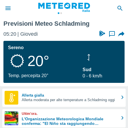
Previsioni Meteo Schladming
tiva
rivacy
05:20
Giovedi
...
ti di
net
Sereno
net)
20°
i
 da
nisti per
Sud
 che le
Temp. percepita 20°
0
6 km/h
ioni
iano di
È
Allerta gialla
 a
Allerta moderata per alte temperature a Schladming oggi
ito Web
do le
Ultim'ora.
opzioni:
L'Organizzazione Meteorologica Mondiale
conferma: "El Niño sta raggiungendo
 i