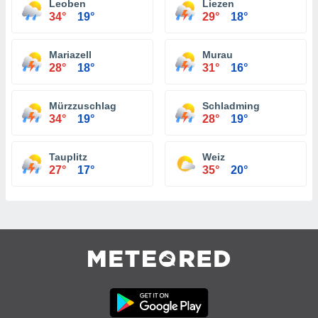
Leoben
Liezen
34°
19°
29°
18°
Mariazell
Murau
28°
18°
31°
16°
Mürzzuschlag
Schladming
34°
19°
28°
19°
Tauplitz
Weiz
27°
17°
35°
20°