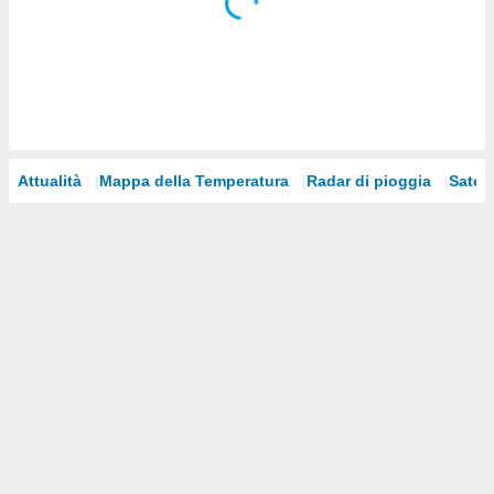
i nostri
artner
Attualità
Mappa della Temperatura
Radar di pioggia
Satelli