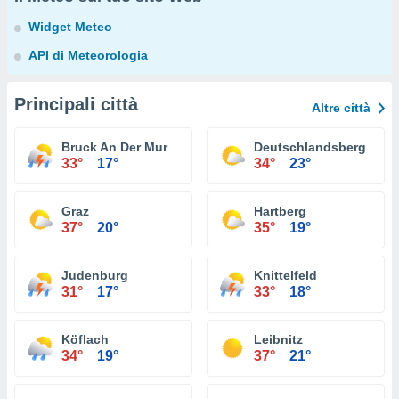
Widget Meteo
API di Meteorologia
Principali città
Altre città
Bruck An Der Mur
Deutschlandsberg
33°
17°
34°
23°
Graz
Hartberg
37°
20°
35°
19°
Judenburg
Knittelfeld
31°
17°
33°
18°
Köflach
Leibnitz
34°
19°
37°
21°