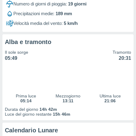
 profili
Numero di giorni di pioggia:
19
giorni
lezione
Precipitazioni medie:
189 mm
cità
izzata,
Velocità media del vento:
5 km/h
fili per
izzazione
Alba e tramonto
nuti,
 profili
Il sole sorge
Tramonto
lezione
05:49
20:31
uti
zzati,
 le
ni degli
 misurare
zioni dei
,
Prima luce
Mezzogiorno
Ultima luce
05:14
13:11
21:06
ere il
Durata del giorno
14h 42m
so
Luce del giorno restante
15h 46m
he o la
ione di
Calendario Lunare
enienti
diverse,