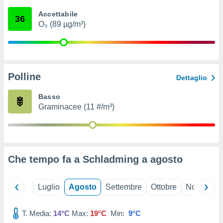
ioni
" o
Accettabile
tra
36
O₃ (89 µg/m³)
sui cookie
o sito
nostri
Polline
Dettaglio
mo il
te
Basso
ento dei
Graminacee (11 #/m³)
re
ioni su
vo e/o
i,
Che tempo fa a Schladming a
agosto
 dati
er la
 della
Giugno
Luglio
Agosto
Settembre
Ottobre
Novembre
à, creare
r la
à
T. Media:
14°C
Max:
19°C
Min:
9°C
izzata,