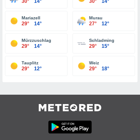
30°
14°
30°
14°
Mariazell
Murau
29°
14°
27°
12°
Mürzzuschlag
Schladming
29°
14°
29°
15°
Tauplitz
Weiz
29°
12°
29°
18°