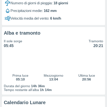
 profili
Numero di giorni di pioggia:
18
giorni
lezione
Precipitazioni medie:
162 mm
cità
izzata,
Velocità media del vento:
6 km/h
fili per
izzazione
Alba e tramonto
nuti,
 profili
Il sole sorge
Tramonto
lezione
05:45
20:21
uti
zzati,
 le
ni degli
 misurare
zioni dei
,
Prima luce
Mezzogiorno
Ultima luce
05:10
13:04
20:56
ere il
Durata del giorno
14h 36m
so
Tempo restante all'alba
1h 14m
he o la
ione di
Calendario Lunare
enienti
diverse,