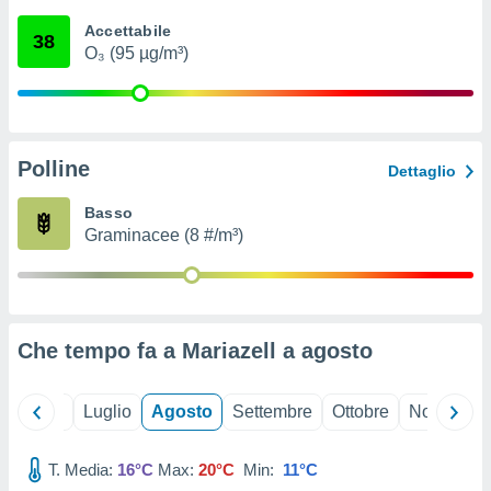
ioni
" o
Accettabile
tra
38
O₃ (95 µg/m³)
sui cookie
o sito
nostri
Polline
Dettaglio
mo il
te
Basso
ento dei
Graminacee (8 #/m³)
re
ioni su
vo e/o
i,
Che tempo fa a Mariazell a
agosto
 dati
er la
 della
Giugno
Luglio
Agosto
Settembre
Ottobre
Novembre
à, creare
r la
à
T. Media:
16°C
Max:
20°C
Min:
11°C
izzata,