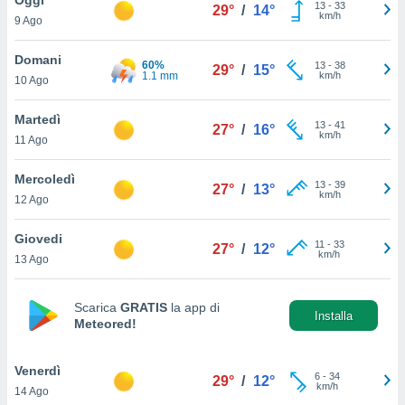
a", è
13
-
33
29°
/
14°
km/h
9 Ago
al sito
ettando
Domani
60%
13
-
38
29°
/
15°
zione di
1.1 mm
km/h
10 Ago
okie,
dei nostri
Martedì
13
-
41
che ci
27°
/
16°
km/h
11 Ago
no di
 e
e il
Mercoledì
13
-
39
27°
/
13°
amento
km/h
12 Ago
 Web,
i
Giovedi
11
-
33
re un
27°
/
12°
km/h
13 Ago
pecifico
arti la
à o
Scarica
GRATIS
la app di
i
Installa
Meteored!
zzati
 di esso.
sultare
Venerdì
6
-
34
29°
/
12°
km/h
14 Ago
oni nella