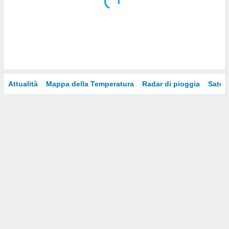
i nostri
artner
Attualità
Mappa della Temperatura
Radar di pioggia
Satelli