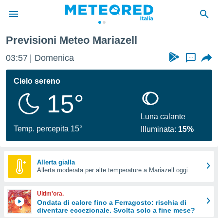
Previsioni Meteo Mariazell
tiva
rivacy
03:57
Domenica
...
ti di
net
Cielo sereno
net)
15°
i
 da
nisti per
Luna calante
 che le
Temp. percepita 15°
Illuminata:
15%
ioni
iano di
È
Allerta gialla
 a
Allerta moderata per alte temperature a Mariazell oggi
ito Web
do le
Ultim'ora.
opzioni:
Ondata di calore fino a Ferragosto: rischia di
diventare eccezionale. Svolta solo a fine mese?
 i