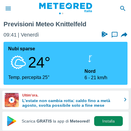
Previsioni Meteo Knittelfeld
tiva
rivacy
09:41
Venerdì
...
ti di
net
Nubi sparse
net)
24°
i
 da
nisti per
Nord
 che le
Temp. percepita 25°
6
21 km/h
ioni
iano di
È
Ultim'ora.
L’estate non cambia rotta: caldo fino a metà
 a
agosto, svolta possibile solo a fine mese
ito Web
do le
opzioni:
Scarica
GRATIS
la app di
Meteored!
Installa
 i