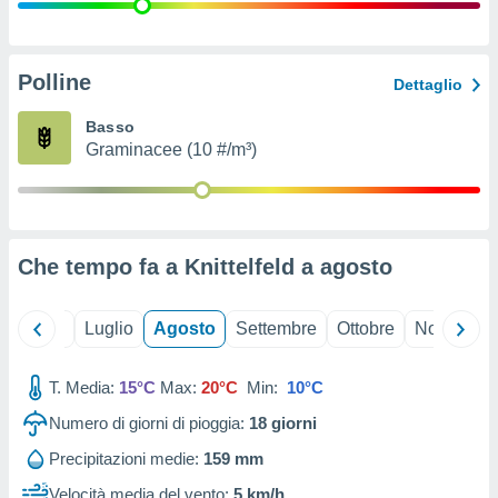
ioni
" o
tra
sui cookie
o sito
Polline
Dettaglio
Basso
nostri
Graminacee (10 #/m³)
mo il
te
ento dei
Che tempo fa a Knittelfeld a
agosto
re
ioni su
vo e/o
Giugno
Luglio
Agosto
Settembre
Ottobre
Novembre
i,
 dati
er la
T. Media:
15°C
Max:
20°C
Min:
10°C
 della
Numero di giorni di pioggia:
18
giorni
à, creare
r la
Precipitazioni medie:
159 mm
à
izzata,
Velocità media del vento:
5 km/h