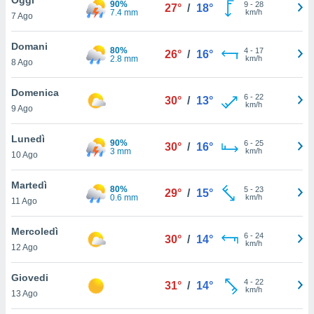
90%
a", è
9
-
28
27°
/
18°
7.4 mm
km/h
7 Ago
al sito
ettando
Domani
80%
4
-
17
26°
/
16°
zione di
2.8 mm
km/h
8 Ago
okie,
dei nostri
Domenica
6
-
22
che ci
30°
/
13°
km/h
9 Ago
no di
 e
e il
Lunedì
90%
6
-
25
30°
/
16°
amento
3 mm
km/h
10 Ago
 Web,
i
Martedì
80%
5
-
23
re un
29°
/
15°
0.6 mm
km/h
11 Ago
pecifico
arti la
Mercoledì
à o
6
-
24
30°
/
14°
km/h
i
12 Ago
zzati
 di esso.
Giovedi
4
-
22
sultare
31°
/
14°
km/h
13 Ago
oni nella