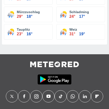
Mürzzuschlag
Schladming
29°
18°
24°
17°
Tauplitz
Weiz
23°
16°
31°
19°