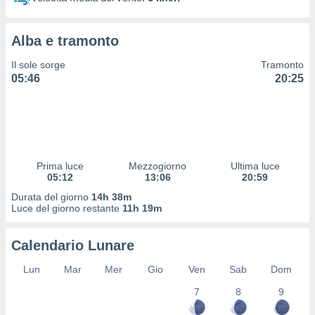
 profili
lezione
cità
Alba e tramonto
izzata,
fili per
Il sole sorge
Tramonto
05:46
20:25
izzazione
nuti,
 profili
lezione
uti
zzati,
Prima luce
Mezzogiorno
Ultima luce
 le
05:12
13:06
20:59
ni degli
 misurare
Durata del giorno
14h 38m
zioni dei
Luce del giorno restante
11h 19m
,
ere il
Calendario Lunare
so
Lun
Mar
Mer
Gio
Ven
Sab
Dom
he o la
ione di
7
8
9
enienti
diverse,