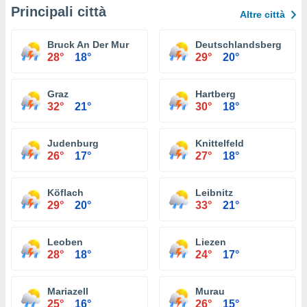
Principali città
Altre città
Bruck An Der Mur
Deutschlandsberg
28°
18°
29°
20°
Graz
Hartberg
32°
21°
30°
18°
Judenburg
Knittelfeld
26°
17°
27°
18°
Köflach
Leibnitz
29°
20°
33°
21°
Leoben
Liezen
28°
18°
24°
17°
Mariazell
Murau
25°
16°
26°
15°