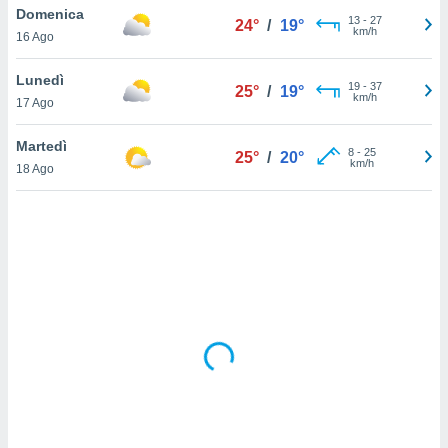
Domenica
13
-
27
24°
/
19°
km/h
sui cookie
16 Ago
e il tuo
 in
Lunedì
19
-
37
25°
/
19°
km/h
17 Ago
o
 il
Martedì
8
-
25
25°
/
20°
km/h
azioni
18 Ago
kie
re
le a piè
 del
to web.
ATIVA,
e
gie
i cookie
ccetti
zione dei