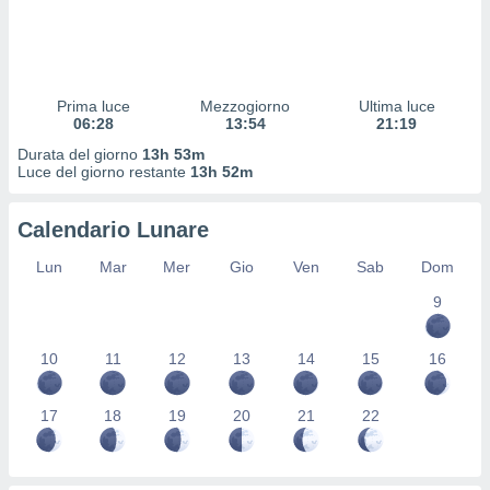
 profili
lezione
cità
izzata,
fili per
Prima luce
Mezzogiorno
Ultima luce
06:28
13:54
21:19
izzazione
Durata del giorno
13h 53m
nuti,
Luce del giorno restante
13h 52m
 profili
lezione
uti
Calendario Lunare
zzati,
 le
Lun
Mar
Mer
Gio
Ven
Sab
Dom
ni degli
 misurare
9
zioni dei
,
10
11
12
13
14
15
16
ere il
so
17
18
19
20
21
22
he o la
ione di
enienti
diverse,