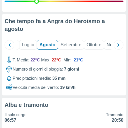
ioni
" o
tra
sui cookie
o sito
Che tempo fa a Angra do Heroismo a
agosto
nostri
Giugno
Luglio
Agosto
Settembre
Ottobre
Novembre
mo il
te
ento dei
T. Media:
22°C
Max:
22°C
Min:
21°C
Numero di giorni di pioggia:
7
giorni
re
ioni su
Precipitazioni medie:
35 mm
vo e/o
Velocità media del vento:
19 km/h
i,
 dati
er la
 della
Alba e tramonto
à, creare
r la
Il sole sorge
Tramonto
à
06:57
20:50
izzata,