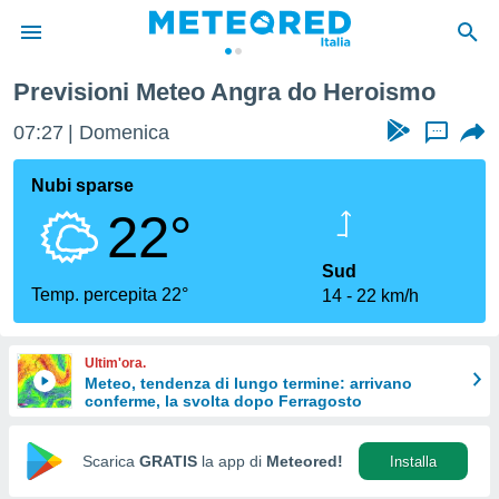
Previsioni Meteo Angra do Heroismo
tiva
rivacy
07:27
Domenica
...
ti di
net
Nubi sparse
net)
22°
i
 da
nisti per
Sud
 che le
Temp. percepita 22°
14
22 km/h
ioni
iano di
È
Ultim'ora.
Meteo, tendenza di lungo termine: arrivano
 a
conferme, la svolta dopo Ferragosto
ito Web
do le
opzioni:
Scarica
GRATIS
la app di
Meteored!
Installa
 i