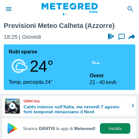
Previsioni Meteo Calheta (Azzorre)
tiva
rivacy
18:25
Giovedi
...
ti di
net
Nubi sparse
net)
24°
i
 da
nisti per
Ovest
 che le
Temp. percepita 24°
21
40 km/h
ioni
iano di
È
Ultim’ora
Caldo intenso sull’Italia, ma venerdì 7 agosto
 a
forti temporali minacciano il Nord
ito Web
do le
opzioni:
Scarica
GRATIS
la app di
Meteored!
Installa
 i