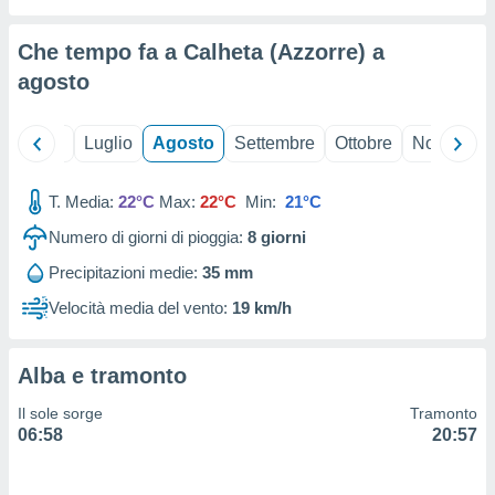
ioni
" o
tra
Che tempo fa a Calheta (Azzorre) a
sui cookie
o sito
agosto
nostri
Giugno
Luglio
Agosto
Settembre
Ottobre
Novembre
mo il
T. Media:
22°C
Max:
22°C
Min:
21°C
te
ento dei
Numero di giorni di pioggia:
8
giorni
Precipitazioni medie:
35 mm
re
ioni su
Velocità media del vento:
19 km/h
vo e/o
i,
 dati
Alba e tramonto
er la
 della
Il sole sorge
Tramonto
à, creare
06:58
20:57
r la
à
izzata,