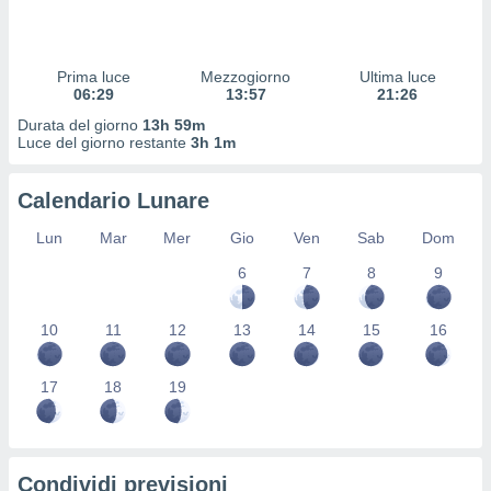
 profili
lezione
cità
izzata,
Prima luce
Mezzogiorno
Ultima luce
fili per
06:29
13:57
21:26
Durata del giorno
13h 59m
izzazione
Luce del giorno restante
3h 1m
nuti,
 profili
Calendario Lunare
lezione
uti
Lun
Mar
Mer
Gio
Ven
Sab
Dom
zzati,
 le
6
7
8
9
ni degli
 misurare
zioni dei
10
11
12
13
14
15
16
,
ere il
17
18
19
so
he o la
ione di
enienti
Condividi previsioni
diverse,