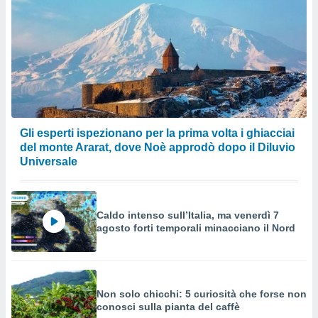
Gli esperti ispezionano per la prima volta i ghiacciai
del monte Ararat, dove Noè approdò dopo il Diluvio
Universale
Caldo intenso sull’Italia, ma venerdì 7
agosto forti temporali minacciano il Nord
Non solo chicchi: 5 curiosità che forse non
conosci sulla pianta del caffè