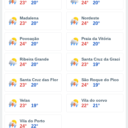
23°
20°
24°
20°
Madalena
Nordeste
23°
20°
24°
20°
Povoação
Praia da Vitória
24°
20°
24°
20°
Ribeira Grande
Santa Cruz da Graciosa
24°
20°
23°
19°
Santa Cruz das Flores
São Roque do Pico
23°
20°
24°
19°
Velas
Vila do corvo
23°
19°
22°
21°
Vila do Porto
24°
22°