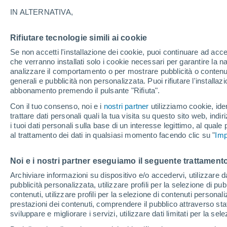
20°
IN ALTERNATIVA,
Rifiutare tecnologie simili ai cookie
Nord-oves
Se non accetti l'installazione dei cookie, puoi continuare ad acc
Temp. percepita 20°
3
-
7 km/h
che verranno installati solo i cookie necessari per garantire la n
analizzare il comportamento o per mostrare pubblicità o contenut
generali e pubblicità non personalizzata. Puoi rifiutare l'install
abbonamento premendo il pulsante "Rifiuta".
Ultim'ora.
Ondata di calore fino a Ferragosto: rischia di
Con il tuo consenso, noi e i
nostri partner
utilizziamo cookie, iden
diventare eccezionale. Svolta solo a fine mes
trattare dati personali quali la tua visita su questo sito web, indiri
i tuoi dati personali sulla base di un interesse legittimo, al quale
Il Meteo 1 - 7
Attualità
Mappa di nuvolosità
Radar 
al trattamento dei dati in qualsiasi momento facendo clic su "
Imp
Noi e i nostri partner eseguiamo il seguente trattamento
Domani
Lunedì
Oggi
Archiviare informazioni su dispositivo e/o accedervi, utilizzare dati
pubblicità personalizzata, utilizzare profili per la selezione di pu
9 Ago
10 Ago
8 Ago
contenuti, utilizzare profili per la selezione di contenuti personal
prestazioni dei contenuti, comprendere il pubblico attraverso stat
sviluppare e migliorare i servizi, utilizzare dati limitati per la sel
90%
90%
60%