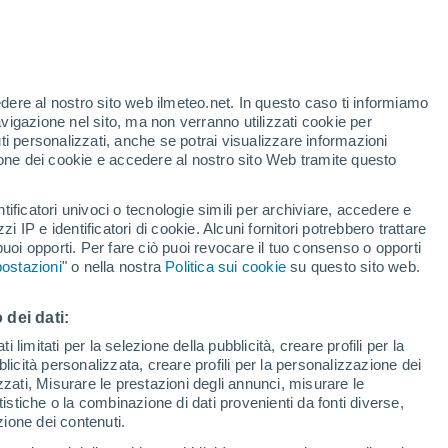
t
edere al nostro sito web ilmeteo.net. In questo caso ti informiamo
avigazione nel sito, ma non verranno utilizzati cookie per
i personalizzati, anche se potrai visualizzare informazioni
azione dei cookie e accedere al nostro sito Web tramite questo
tificatori univoci o tecnologie simili per archiviare, accedere e
e?
zzi IP e identificatori di cookie. Alcuni fornitori potrebbero trattare
 puoi opporti. Per fare ciò puoi revocare il tuo consenso o opporti
di pioggia
Satelliti
Modelli
ostazioni
" o nella nostra
Politica sui cookie
su questo sito web.
 dei dati:
Martedì
Mercoledì
Giovedi
Venerdì
 limitati per la selezione della pubblicità, creare profili per la
bblicità personalizzata, creare profili per la personalizzazione dei
11 Ago
12 Ago
13 Ago
14 Ago
izzati, Misurare le prestazioni degli annunci, misurare le
istiche o la combinazione di dati provenienti da fonti diverse,
ezione dei contenuti.
80%
80%
80%
60%