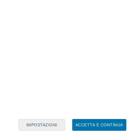
Calendario Lunare
Lun
Mar
Mer
Gio
Ven
Sab
Dom
8
9
10
11
12
13
14
15
16
17
18
19
20
21
IMPOSTAZIONI
ACCETTA E CONTINUA