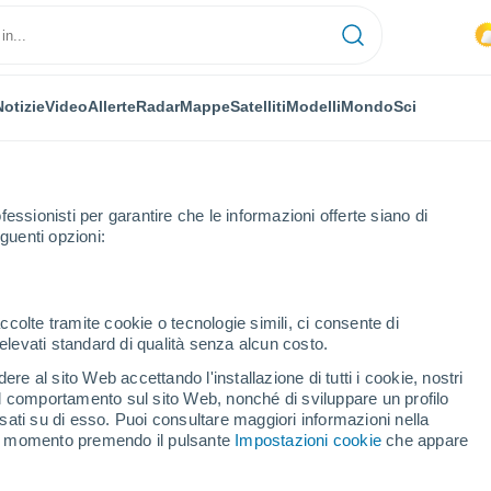
Notizie
Video
Allerte
Radar
Mappe
Satelliti
Modelli
Mondo
Sci
fessionisti per garantire che le informazioni offerte siano di
guenti opzioni:
ccolte tramite cookie o tecnologie simili, ci consente di
n elevati standard di qualità senza alcun costo.
 (Azzorre)
re al sito Web accettando l'installazione di tutti i cookie, nostri
 il comportamento sul sito Web, nonché di sviluppare un profilo
...
asati su di esso. Puoi consultare maggiori informazioni nella
si momento premendo il pulsante
Impostazioni cookie
che appare
Per ora
Cielo nuvoloso nelle prossime
ore