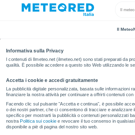
Il Meteo
Informativa sulla Privacy
I contenuti di Ilmeteo.net (ilmeteo.net) sono stati preparati da pro
qualità. È possibile accedere a questo sito Web utilizzando le se
Accetta i cookie e accedi gratuitamente
Home
Portogallo
Azzorre
Lagoa
La pubblicità digitale personalizzata, basata sulle informazioni ra
finanziare la nostra attività per continuare a offrirti contenuti co
Previsioni Meteo Lagoa
Facendo clic sul pulsante "Accetta e continua", è possibile accede
o dei nostri partner, che ci consentono di tracciare e analizzare
07:22
Sabato
specifico per mostrarti la pubblicità o contenuti personalizzati b
nostra
Politica sui cookie
e revocare il tuo consenso in qualsia
disponibile a piè di pagina del nostro sito web.
Nubi sparse