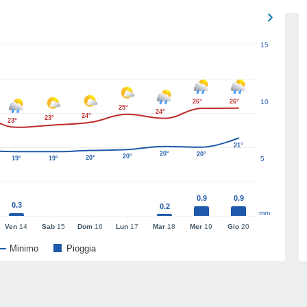
15
26°
26°
10
25°
24°
24°
23°
23°
21°
20°
20°
20°
20°
19°
19°
5
0.9
0.9
0.3
0.2
mm
Ven
14
Sab
15
Dom
16
Lun
17
Mar
18
Mer
19
Gio
20
Minimo
Pioggia