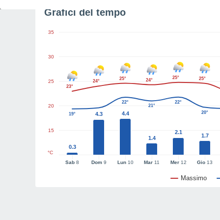
Grafici del tempo
35
30
25°
25°
25°
24°
25
24°
23°
22°
22°
20
21°
20°
4.4
4.3
19°
15
2.1
1.7
1.4
0.3
°C
Sab
8
Dom
9
Lun
10
Mar
11
Mer
12
Gio
13
Massimo