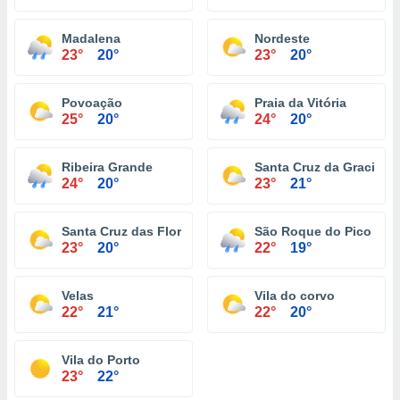
Madalena
Nordeste
23°
20°
23°
20°
Povoação
Praia da Vitória
25°
20°
24°
20°
Ribeira Grande
Santa Cruz da Graciosa
24°
20°
23°
21°
Santa Cruz das Flores
São Roque do Pico
23°
20°
22°
19°
Velas
Vila do corvo
22°
21°
22°
20°
Vila do Porto
23°
22°