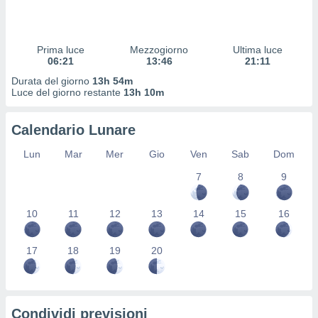
 profili
lezione
cità
izzata,
Prima luce
Mezzogiorno
Ultima luce
fili per
06:21
13:46
21:11
Durata del giorno
13h 54m
izzazione
Luce del giorno restante
13h 10m
nuti,
 profili
Calendario Lunare
lezione
uti
Lun
Mar
Mer
Gio
Ven
Sab
Dom
zzati,
 le
7
8
9
ni degli
 misurare
zioni dei
10
11
12
13
14
15
16
,
ere il
17
18
19
20
so
he o la
ione di
enienti
Condividi previsioni
diverse,