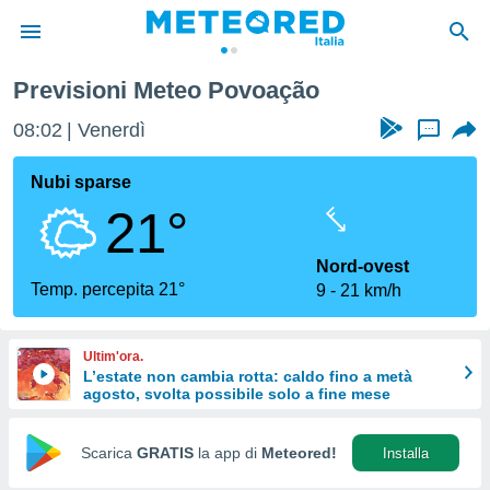
Previsioni Meteo Povoação
tiva
rivacy
08:02
Venerdì
...
ti di
net
Nubi sparse
net)
21°
i
 da
nisti per
Nord-ovest
 che le
Temp. percepita 21°
9
21 km/h
ioni
iano di
È
Ultim'ora.
L’estate non cambia rotta: caldo fino a metà
 a
agosto, svolta possibile solo a fine mese
ito Web
do le
opzioni:
Scarica
GRATIS
la app di
Meteored!
Installa
 i