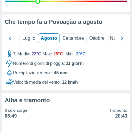
ioni
" o
tra
sui cookie
o sito
Che tempo fa a Povoação a
agosto
nostri
Giugno
Luglio
Agosto
Settembre
Ottobre
Novembre
mo il
T. Media:
22°C
Max:
25°C
Min:
20°C
te
ento dei
Numero di giorni di pioggia:
11
giorni
Precipitazioni medie:
45 mm
re
ioni su
Velocità media del vento:
12 km/h
vo e/o
i,
 dati
Alba e tramonto
er la
 della
Il sole sorge
Tramonto
à, creare
06:49
20:43
r la
à
izzata,