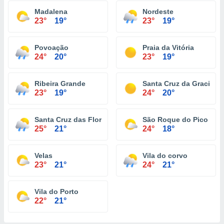
Madalena
Nordeste
23°
19°
23°
19°
Povoação
Praia da Vitória
24°
20°
23°
19°
Ribeira Grande
Santa Cruz da Graciosa
23°
19°
24°
20°
Santa Cruz das Flores
São Roque do Pico
25°
21°
24°
18°
Velas
Vila do corvo
23°
21°
24°
21°
Vila do Porto
22°
21°