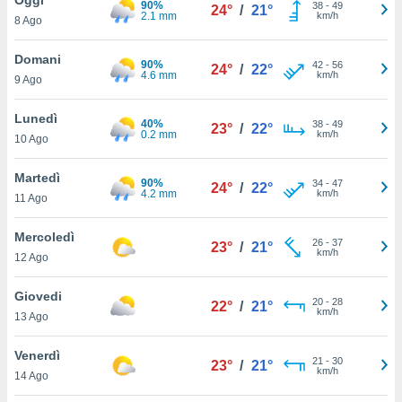
90%
a", è
38
-
49
24°
/
21°
2.1 mm
km/h
8 Ago
al sito
ettando
Domani
90%
42
-
56
24°
/
22°
zione di
4.6 mm
km/h
9 Ago
okie,
dei nostri
Lunedì
40%
38
-
49
che ci
23°
/
22°
0.2 mm
km/h
10 Ago
no di
 e
e il
Martedì
90%
34
-
47
24°
/
22°
amento
4.2 mm
km/h
11 Ago
 Web,
i
Mercoledì
26
-
37
re un
23°
/
21°
km/h
12 Ago
pecifico
arti la
Giovedi
à o
20
-
28
22°
/
21°
km/h
i
13 Ago
zzati
 di esso.
Venerdì
21
-
30
sultare
23°
/
21°
km/h
14 Ago
oni nella