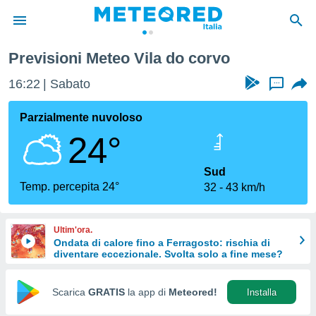
Previsioni Meteo Vila do corvo
tiva
rivacy
16:22
Sabato
...
ti di
net
Parzialmente nuvoloso
net)
24°
i
 da
nisti per
Sud
 che le
Temp. percepita 24°
32
43 km/h
ioni
iano di
È
Ultim'ora.
Ondata di calore fino a Ferragosto: rischia di
 a
diventare eccezionale. Svolta solo a fine mese?
ito Web
do le
opzioni:
Scarica
GRATIS
la app di
Meteored!
Installa
 i