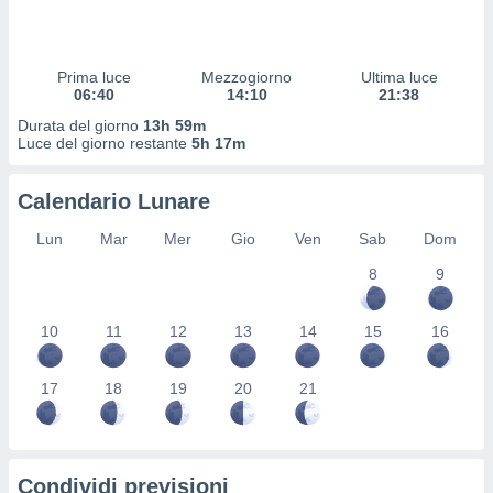
 profili
lezione
cità
izzata,
Prima luce
Mezzogiorno
Ultima luce
fili per
06:40
14:10
21:38
Durata del giorno
13h 59m
izzazione
Luce del giorno restante
5h 17m
nuti,
 profili
Calendario Lunare
lezione
uti
Lun
Mar
Mer
Gio
Ven
Sab
Dom
zzati,
 le
8
9
ni degli
 misurare
zioni dei
10
11
12
13
14
15
16
,
ere il
17
18
19
20
21
so
he o la
ione di
enienti
Condividi previsioni
diverse,