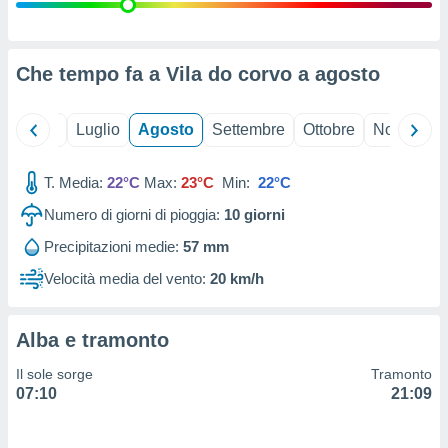
ioni
" o
tra
sui cookie
o sito
Che tempo fa a Vila do corvo a
agosto
nostri
Giugno
Luglio
Agosto
Settembre
Ottobre
Novembre
mo il
T. Media:
22°C
Max:
23°C
Min:
22°C
te
ento dei
Numero di giorni di pioggia:
10
giorni
Precipitazioni medie:
57 mm
re
ioni su
Velocità media del vento:
20 km/h
vo e/o
i,
 dati
Alba e tramonto
er la
 della
Il sole sorge
Tramonto
à, creare
07:10
21:09
r la
à
izzata,