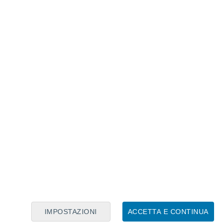
Calendario Lunare
Lun
Mar
Mer
Gio
Ven
Sab
Dom
8
9
10
11
12
13
14
15
16
17
18
19
20
21
IMPOSTAZIONI
ACCETTA E CONTINUA