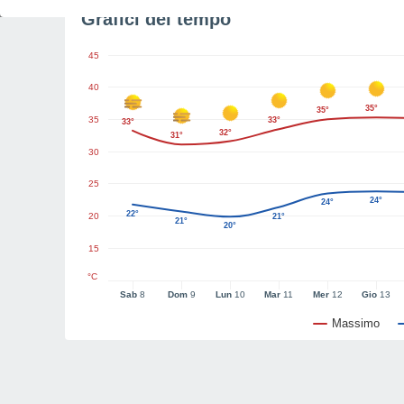
Grafici del tempo
45
40
35°
35°
35
33°
33°
32°
31°
30
25
24°
24°
22°
20
21°
21°
20°
15
°C
Sab
8
Dom
9
Lun
10
Mar
11
Mer
12
Gio
13
Massimo