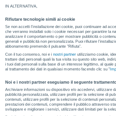
33°
IN ALTERNATIVA,
Rifiutare tecnologie simili ai cookie
Sud-oves
Se non accetti l'installazione dei cookie, puoi continuare ad acc
Temp. percepita 30°
14
-
42 km
che verranno installati solo i cookie necessari per garantire la n
analizzare il comportamento o per mostrare pubblicità o contenut
generali e pubblicità non personalizzata. Puoi rifiutare l'install
abbonamento premendo il pulsante "Rifiuta".
Ultim'ora.
Ondata di calore fino a Ferragosto: rischia di
Con il tuo consenso, noi e i
nostri partner
utilizziamo cookie, iden
diventare eccezionale. Svolta solo a fine mes
trattare dati personali quali la tua visita su questo sito web, indiri
i tuoi dati personali sulla base di un interesse legittimo, al quale
Il Meteo 1 - 7
Attualità
Mappa di pioggia
Radar di 
al trattamento dei dati in qualsiasi momento facendo clic su "
Imp
Noi e i nostri partner eseguiamo il seguente trattamento
Domani
Lunedì
Oggi
Archiviare informazioni su dispositivo e/o accedervi, utilizzare dati
pubblicità personalizzata, utilizzare profili per la selezione di pu
9 Ago
10 Ago
8 Ago
contenuti, utilizzare profili per la selezione di contenuti personal
prestazioni dei contenuti, comprendere il pubblico attraverso stat
sviluppare e migliorare i servizi, utilizzare dati limitati per la sel