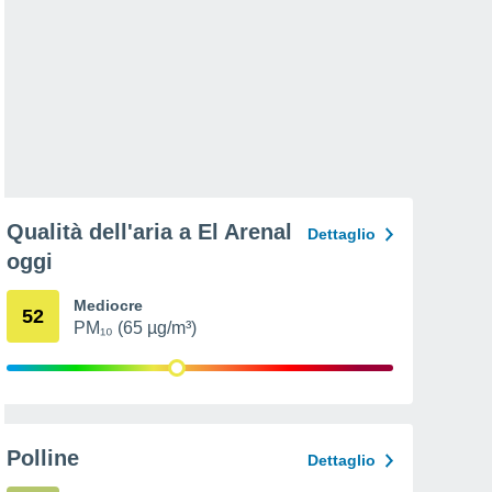
Qualità dell'aria a El Arenal
Dettaglio
oggi
Mediocre
52
PM₁₀ (65 µg/m³)
Polline
Dettaglio