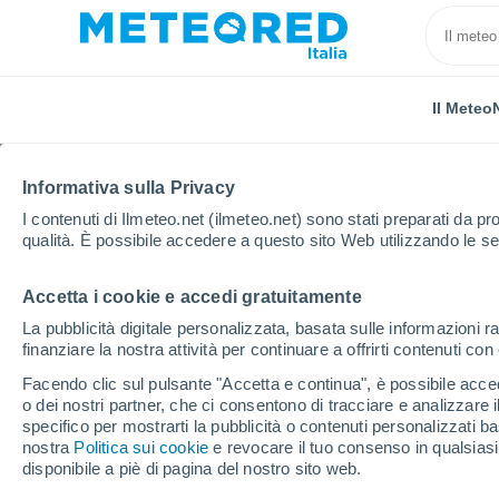
Il Meteo
Informativa sulla Privacy
I contenuti di Ilmeteo.net (ilmeteo.net) sono stati preparati da pro
qualità. È possibile accedere a questo sito Web utilizzando le se
Accetta i cookie e accedi gratuitamente
Home
Spagna
Castiglia e León
Provincia di Ávi
La pubblicità digitale personalizzata, basata sulle informazioni ra
finanziare la nostra attività per continuare a offrirti contenuti co
Previsioni Meteo El Are
Facendo clic sul pulsante "Accetta e continua", è possibile accede
o dei nostri partner, che ci consentono di tracciare e analizzare
14:38
Sabato
specifico per mostrarti la pubblicità o contenuti personalizzati b
nostra
Politica sui cookie
e revocare il tuo consenso in qualsia
disponibile a piè di pagina del nostro sito web.
Foschia di polvere