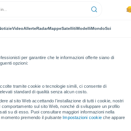
Notizie
Video
Allerte
Radar
Mappe
Satelliti
Modelli
Mondo
Sci
fessionisti per garantire che le informazioni offerte siano di
guenti opzioni:
la
El Arenal
ccolte tramite cookie o tecnologie simili, ci consente di
n elevati standard di qualità senza alcun costo.
nal
re al sito Web accettando l'installazione di tutti i cookie, nostri
 il comportamento sul sito Web, nonché di sviluppare un profilo
...
asati su di esso. Puoi consultare maggiori informazioni nella
si momento premendo il pulsante
Impostazioni cookie
che appare
Per ora
Foschia di polvere nelle prossime
ore