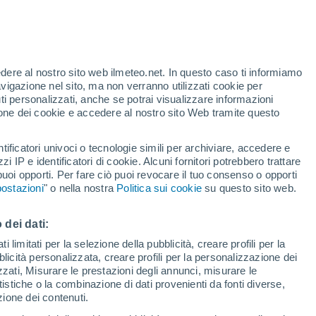
Allerta gialla
Allerta moderata per alte
temperature a El Arenal oggi
t
edere al nostro sito web ilmeteo.net. In questo caso ti informiamo
/h
avigazione nel sito, ma non verranno utilizzati cookie per
i personalizzati, anche se potrai visualizzare informazioni
azione dei cookie e accedere al nostro sito Web tramite questo
tificatori univoci o tecnologie simili per archiviare, accedere e
e?
zzi IP e identificatori di cookie. Alcuni fornitori potrebbero trattare
 puoi opporti. Per fare ciò puoi revocare il tuo consenso o opporti
pioggia
Satelliti
Modelli
ostazioni
" o nella nostra
Politica sui cookie
su questo sito web.
 dei dati:
Martedì
Mercoledì
Giovedi
Venerdì
 limitati per la selezione della pubblicità, creare profili per la
bblicità personalizzata, creare profili per la personalizzazione dei
11 Ago
12 Ago
13 Ago
14 Ago
izzati, Misurare le prestazioni degli annunci, misurare le
istiche o la combinazione di dati provenienti da fonti diverse,
ezione dei contenuti.