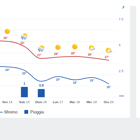
7.5
35°
33°
5
28°
28°
28°
27°
27°
24°
2.5
22°
19°
19°
18°
1
0.8
16°
mm
Ven
14
Sab
15
Dom
16
Lun
17
Mar
18
Mer
19
Gio
20
Minimo
Pioggia