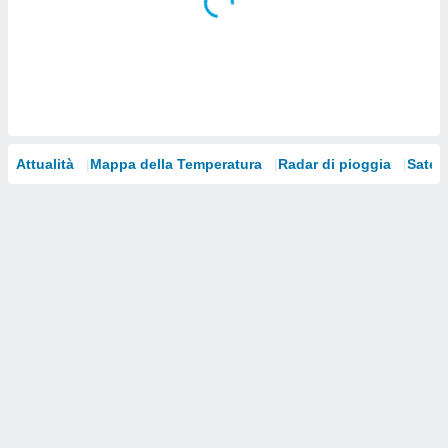
i nostri
artner
Attualità
Mappa della Temperatura
Radar di pioggia
Satelli