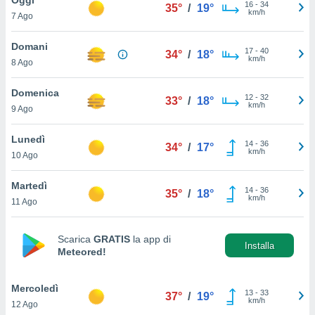
a", è
16
-
34
35°
/
19°
km/h
7 Ago
al sito
ettando
Domani
17
-
40
34°
/
18°
zione di
km/h
8 Ago
okie,
dei nostri
Domenica
12
-
32
che ci
33°
/
18°
km/h
9 Ago
no di
 e
e il
Lunedì
14
-
36
34°
/
17°
amento
km/h
10 Ago
 Web,
i
Martedì
14
-
36
re un
35°
/
18°
km/h
11 Ago
pecifico
arti la
à o
Scarica
GRATIS
la app di
i
Installa
Meteored!
zzati
 di esso.
sultare
Mercoledì
13
-
33
37°
/
19°
km/h
12 Ago
oni nella