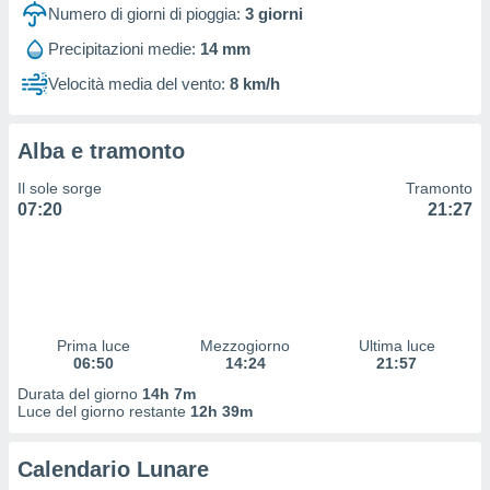
 profili
Numero di giorni di pioggia:
3
giorni
lezione
Precipitazioni medie:
14 mm
cità
izzata,
Velocità media del vento:
8 km/h
fili per
izzazione
Alba e tramonto
nuti,
 profili
Il sole sorge
Tramonto
lezione
07:20
21:27
uti
zzati,
 le
ni degli
 misurare
zioni dei
,
Prima luce
Mezzogiorno
Ultima luce
06:50
14:24
21:57
ere il
Durata del giorno
14h 7m
so
Luce del giorno restante
12h 39m
he o la
ione di
Calendario Lunare
enienti
diverse,