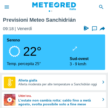
idrián
Previsioni Meteo Sanchidrián
tiva
rivacy
09:18
Venerdì
...
ti di
net
Sereno
net)
22°
i
 da
nisti per
Sud-ovest
 che le
Temp. percepita 25°
3
9 km/h
ioni
iano di
È
Allerta gialla
 a
Allerta moderata per alte temperature a Sanchidrián oggi
ito Web
do le
Ultim'ora.
opzioni:
L’estate non cambia rotta: caldo fino a metà
agosto, svolta possibile solo a fine mese
 i