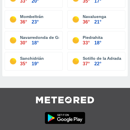
33°
20°
35°
17°
Mombeltrán
Navaluenga
36°
23°
36°
21°
Navarredonda de Gredos
Piedrahita
30°
18°
33°
18°
Sanchidrián
Sotillo de la Adrada
35°
19°
37°
22°