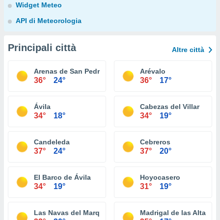
Widget Meteo
API di Meteorologia
Principali città
Altre città
Arenas de San Pedro
Arévalo
36°
24°
36°
17°
Ávila
Cabezas del Villar
34°
18°
34°
19°
Candeleda
Cebreros
37°
24°
37°
20°
El Barco de Ávila
Hoyocasero
34°
19°
31°
19°
Las Navas del Marqués
Madrigal de las Altas To