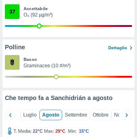
ioni
" o
Accettabile
tra
37
O₃ (92 µg/m³)
sui cookie
o sito
nostri
Polline
Dettaglio
mo il
te
Basso
ento dei
Graminacee (10 #/m³)
re
ioni su
vo e/o
i,
Che tempo fa a Sanchidrián a
agosto
 dati
er la
 della
Giugno
Luglio
Agosto
Settembre
Ottobre
Novembre
à, creare
r la
à
T. Media:
22°C
Max:
29°C
Min:
15°C
izzata,