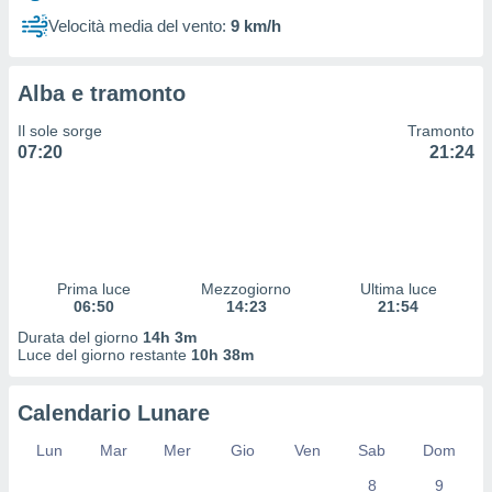
 profili
Velocità media del vento:
9 km/h
lezione
cità
izzata,
Alba e tramonto
fili per
Il sole sorge
Tramonto
izzazione
07:20
21:24
nuti,
 profili
lezione
uti
zzati,
 le
ni degli
Prima luce
Mezzogiorno
Ultima luce
 misurare
06:50
14:23
21:54
zioni dei
Durata del giorno
14h 3m
,
Luce del giorno restante
10h 38m
ere il
so
Calendario Lunare
he o la
ione di
Lun
Mar
Mer
Gio
Ven
Sab
Dom
enienti
8
9
diverse,