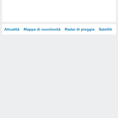
i nostri
artner
Attualità
Mappa di nuvolosità
Radar di pioggia
Satelliti