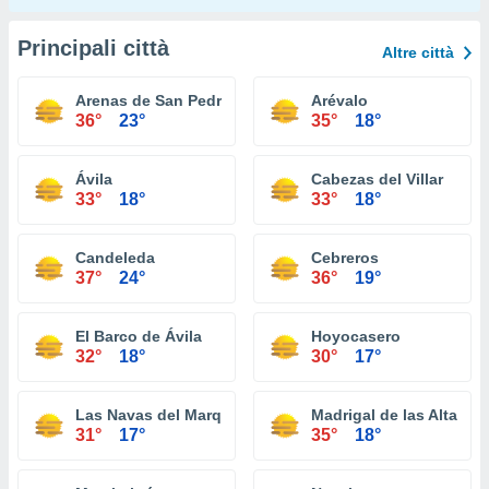
Principali città
Altre città
Arenas de San Pedro
Arévalo
36°
23°
35°
18°
Ávila
Cabezas del Villar
33°
18°
33°
18°
Candeleda
Cebreros
37°
24°
36°
19°
El Barco de Ávila
Hoyocasero
32°
18°
30°
17°
Las Navas del Marqués
Madrigal de las Altas To
31°
17°
35°
18°