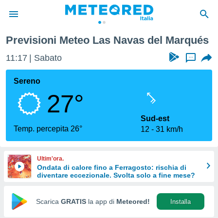
avas del Marqués
Previsioni Meteo Las Navas del Marqués
tiva
rivacy
11:17
Sabato
...
ti di
net
Sereno
net)
27°
i
 da
nisti per
Sud-est
 che le
Temp. percepita 26°
12
31 km/h
ioni
iano di
È
Ultim'ora.
Ondata di calore fino a Ferragosto: rischia di
 a
diventare eccezionale. Svolta solo a fine mese?
ito Web
do le
opzioni:
Scarica
GRATIS
la app di
Meteored!
Installa
 i