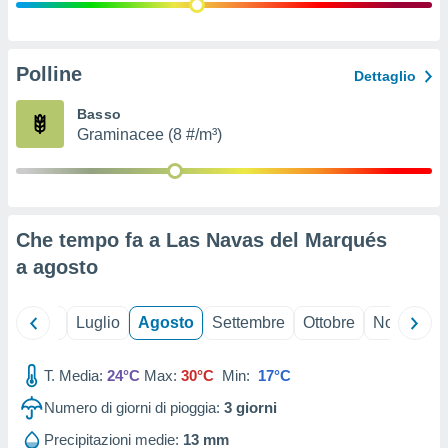
ioni
" o
tra
sui cookie
o sito
Polline
Dettaglio
Basso
nostri
Graminacee (8 #/m³)
mo il
te
ento dei
Che tempo fa a Las Navas del Marqués
re
a
agosto
ioni su
vo e/o
i,
Giugno
Luglio
Agosto
Settembre
Ottobre
Novembre
 dati
er la
 della
T. Media:
24°C
Max:
30°C
Min:
17°C
à, creare
r la
Numero di giorni di pioggia:
3
giorni
à
izzata,
Precipitazioni medie:
13 mm