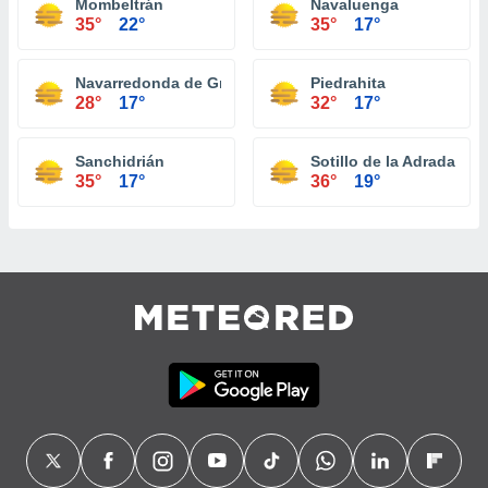
Mombeltrán
Navaluenga
35°
22°
35°
17°
Navarredonda de Gredos
Piedrahita
28°
17°
32°
17°
Sanchidrián
Sotillo de la Adrada
35°
17°
36°
19°