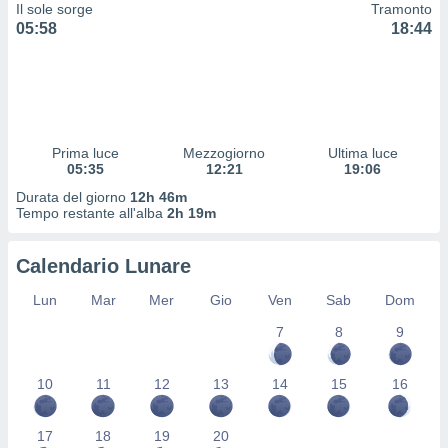
 e
Il sole sorge
Tramonto
ati
05:58
18:44
 quali la
a su
ito web,
IP e
tori di
Alcuni
Prima luce
Mezzogiorno
Ultima luce
05:35
12:21
19:06
ro
 tuoi dati
Durata del giorno
12h 46m
 sulla
Tempo restante all'alba
2h 19m
un
e
Calendario Lunare
, al quale
rti. Per
Lun
Mar
Mer
Gio
Ven
Sab
Dom
puoi
il tuo
7
8
9
o o
l
nto dei
10
11
12
13
14
15
16
ualsiasi
 facendo
17
18
19
20