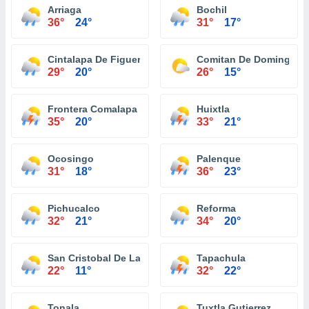
Arriaga
Bochil
36°
24°
31°
17°
Cintalapa De Figueroa
Comitan De Dominguez
29°
20°
26°
15°
Frontera Comalapa
Huixtla
35°
20°
33°
21°
Ocosingo
Palenque
31°
18°
36°
23°
Pichucalco
Reforma
32°
21°
34°
20°
San Cristobal De Las Casas
Tapachula
22°
11°
32°
22°
Tonala
Tuxtla Gutierrez