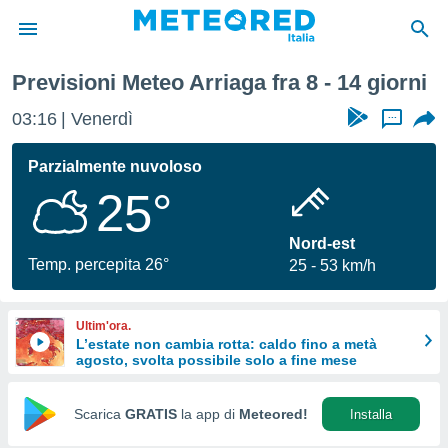
imana
Previsioni Meteo Arriaga fra 8 - 14 giorni
tiva
rivacy
03:16
Venerdì
...
ti di
net
Parzialmente nuvoloso
net)
25°
i
 da
nisti per
Nord-est
 che le
Temp. percepita 26°
25
53 km/h
ioni
iano di
È
Ultim'ora.
L’estate non cambia rotta: caldo fino a metà
 a
agosto, svolta possibile solo a fine mese
ito Web
do le
opzioni:
Scarica
GRATIS
la app di
Meteored!
Installa
 i