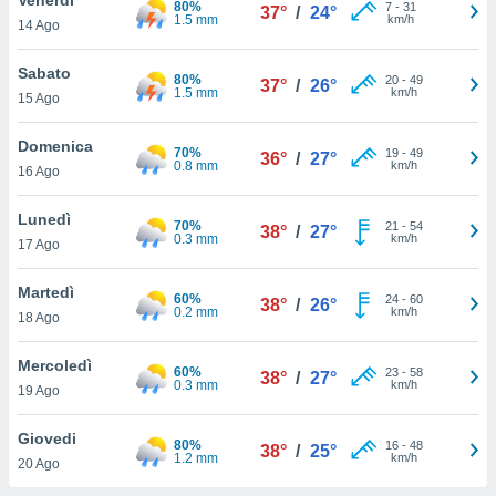
80%
a", è
7
-
31
37°
/
24°
1.5 mm
km/h
14 Ago
al sito
ettando
Sabato
80%
20
-
49
37°
/
26°
zione di
1.5 mm
km/h
15 Ago
okie,
dei nostri
Domenica
70%
19
-
49
che ci
36°
/
27°
0.8 mm
km/h
16 Ago
no di
 e
e il
Lunedì
70%
21
-
54
38°
/
27°
amento
0.3 mm
km/h
17 Ago
 Web,
i
Martedì
60%
24
-
60
re un
38°
/
26°
0.2 mm
km/h
18 Ago
pecifico
arti la
Mercoledì
à o
60%
23
-
58
38°
/
27°
0.3 mm
km/h
i
19 Ago
zzati
 di esso.
Giovedi
80%
16
-
48
sultare
38°
/
25°
1.2 mm
km/h
20 Ago
oni nella