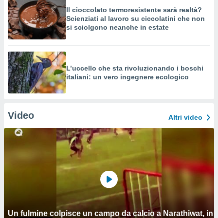
Il cioccolato termoresistente sarà realtà?
Scienziati al lavoro su ciccolatini che non
si sciolgono neanche in estate
L’uccello che sta rivoluzionando i boschi
italiani: un vero ingegnere ecologico
Video
Altri video
Un fulmine colpisce un campo da calcio a Narathiwat, in