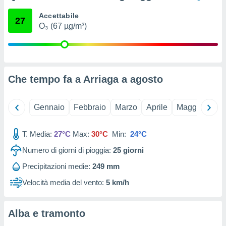
ioni
e
Accettabile
27
à non
O₃ (67 µg/m³)
izzata.
utare
zione dei
 al
Che tempo fa a Arriaga a
agosto
ito Web
questo
ento
 il
Gennaio
Febbraio
Marzo
Aprile
Maggio
Giu
T. Media:
27°C
Max:
30°C
Min:
24°C
o
Numero di giorni di pioggia:
25
giorni
, noi e i
rtner
Precipitazioni medie:
249 mm
mo
Velocità media del vento:
5 km/h
tori
o
e simili
Alba e tramonto
viare,