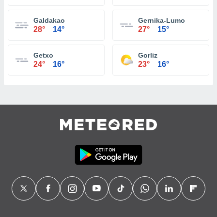
Galdakao
Gernika-Lumo
28°
14°
27°
15°
Getxo
Gorliz
24°
16°
23°
16°