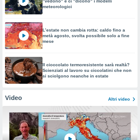
"vedono" e ci "dicono" i modelli
meteorologici
L’estate non cambia rotta: caldo fino a
metà agosto, svolta possibile solo a fine
mese
Il cioccolato termoresistente sarà realtà?
Scienziati al lavoro su ciccolatini che non
si sciolgono neanche in estate
Video
Altri video