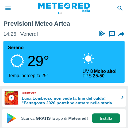
Previsioni Meteo Artea
tiva
rivacy
14:26
Venerdì
...
ti di
net
Sereno
net)
29°
i
 da
nisti per
UV
8 Molto alto!
 che le
Temp. percepita 29°
FPS
25-50
ioni
iano di
È
Ultim'ora.
Luca Lombroso non vede la fine del caldo:
 a
"Ferragosto 2026 potrebbe entrare nella storia.
ito Web
Ecco perché."
do le
opzioni:
Scarica
GRATIS
la app di
Meteored!
Installa
 i