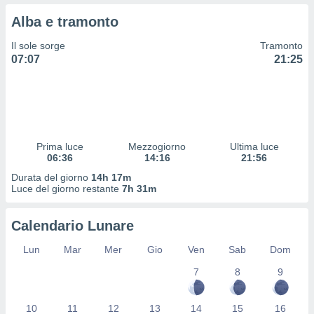
 profili
Alba e tramonto
lezione
cità
Il sole sorge
Tramonto
izzata,
07:07
21:25
fili per
izzazione
nuti,
 profili
lezione
uti
Prima luce
Mezzogiorno
Ultima luce
zzati,
06:36
14:16
21:56
 le
Durata del giorno
14h 17m
ni degli
Luce del giorno restante
7h 31m
 misurare
zioni dei
,
Calendario Lunare
ere il
Lun
Mar
Mer
Gio
Ven
Sab
Dom
so
7
8
9
he o la
ione di
enienti
10
11
12
13
14
15
16
diverse,