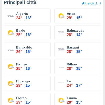
Principali città
Altre città
Algorta
Artea
24°
16°
29°
15°
Bakio
Balmaseda
25°
16°
28°
14°
Barakaldo
Basauri
26°
15°
28°
15°
Bermeo
Bilbao
25°
16°
28°
15°
Durango
Ea
29°
15°
24°
17°
Elorrio
Ermua
29°
15°
28°
15°