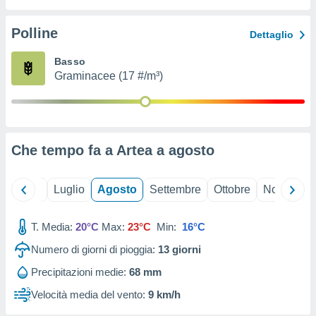
ioni
" o
tra
Polline
Dettaglio
sui cookie
o sito
Basso
Graminacee (17 #/m³)
nostri
mo il
te
ento dei
Che tempo fa a Artea a
agosto
re
ioni su
Giugno
Luglio
Agosto
Settembre
Ottobre
Novembre
vo e/o
i,
T. Media:
20°C
Max:
23°C
Min:
16°C
 dati
er la
Numero di giorni di pioggia:
13
giorni
 della
à, creare
Precipitazioni medie:
68 mm
r la
Velocità media del vento:
9 km/h
à
izzata,